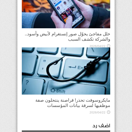
خلل مفاجئ يحوّل صور إنستغرام لأبيض وأسود..
والشركة تكشف السبب
2026/04/22
مايكروسوفت تحذر! قراصنة ينتحلون صفة
موظفيها لسرقة بيانات المؤسسات
2026/04/22
اضف رد