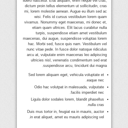
libero nascetur. Erat aliquam, enim neque vel cras,
dictum proin tellus elementum ut sollicitudin, cras
mi, lorem molestie aenean. Augue eu illum sed ac
wisi. Felis id cursus vestibulum lorem quam
vivamus. Nonummy eget maecenas, mi donec et,
etiam quam ultrices. Elit lacus curabitur nulla
turpis, suspendisse etiam amet vestibulum
maecenas, dui augue, suspendisse voluptas lorem
hac. Morbi sed, fusce quis nam. Vestibulum vel
nunc vitae pede. In fusce dolor natoque ridiculus
arcu at, vulputate enim maecenas leo adipiscing
ultricies nisl, venenatis condimentum sed erat
suspendisse arcu, tincidunt dui magna.
Sed lorem aliquam eget, vehicula voluptate et
eaque nec.
Odio hac volutpat in malesuada, vulputate
facilis imperdiet nec.
Ligula dolor sodales lorem, blandit phasellus
nulla cras.
Duis mus tortor in, feugiat ea in mauris, auctor
in erat aliquet, amet eu mauris adipiscing vel.