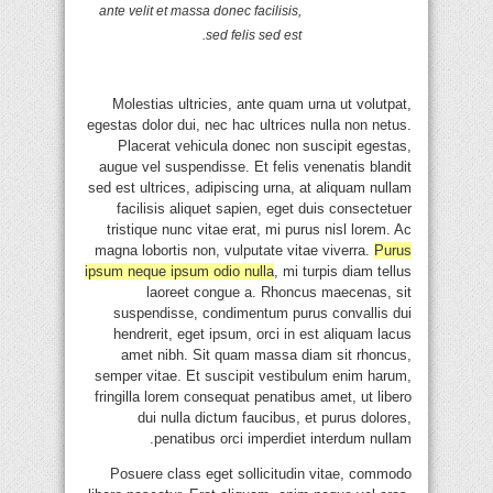
ante velit et massa donec facilisis,
sed felis sed est.
Molestias ultricies, ante quam urna ut volutpat,
egestas dolor dui, nec hac ultrices nulla non netus.
Placerat vehicula donec non suscipit egestas,
augue vel suspendisse. Et felis venenatis blandit
sed est ultrices, adipiscing urna, at aliquam nullam
facilisis aliquet sapien, eget duis consectetuer
tristique nunc vitae erat, mi purus nisl lorem. Ac
magna lobortis non, vulputate vitae viverra.
Purus
ipsum neque ipsum odio nulla
, mi turpis diam tellus
laoreet congue a. Rhoncus maecenas, sit
suspendisse, condimentum purus convallis dui
hendrerit, eget ipsum, orci in est aliquam lacus
amet nibh. Sit quam massa diam sit rhoncus,
semper vitae. Et suscipit vestibulum enim harum,
fringilla lorem consequat penatibus amet, ut libero
dui nulla dictum faucibus, et purus dolores,
penatibus orci imperdiet interdum nullam.
Posuere class eget sollicitudin vitae, commodo