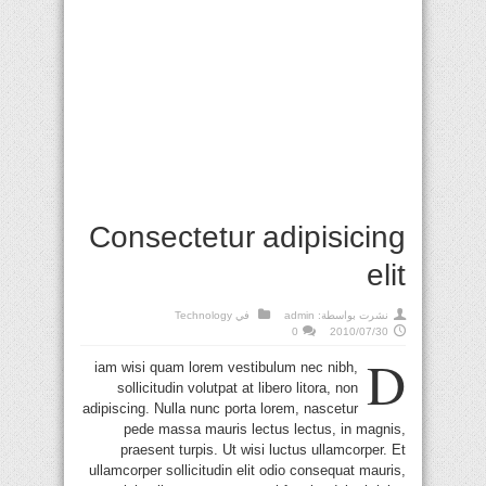
Consectetur adipisicing
elit
نشرت بواسطة:
admin
في
Technology
0
2010/07/30
D
iam wisi quam lorem vestibulum nec nibh,
sollicitudin volutpat at libero litora, non
adipiscing. Nulla nunc porta lorem, nascetur
pede massa mauris lectus lectus, in magnis,
praesent turpis. Ut wisi luctus ullamcorper. Et
ullamcorper sollicitudin elit odio consequat mauris,