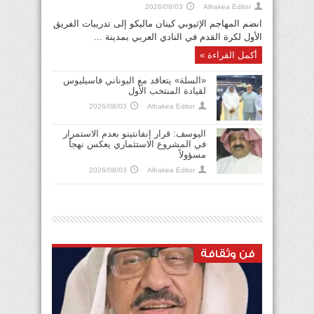
2026/08/03
Alhakea Editor
انضم المهاجم الإثيوبي كينان ماليكو إلى تدريبات الفريق
الرئيس الفرنسي: حشد جميع الإمكانات المدنية
الأول لكرة القدم في النادي العربي بمدينة ...
والعسكرية لمواجهة حرائق الغابات المستعرة
أكمل القراءة »
2026/07/25
«السلة» يتعاقد مع اليوناني فاسيليوس
لقيادة المنتخب الأول
2026/08/03
Alhakea Editor
اليوسف: قرار إنفانتينو بعدم الاستمرار
في المشروع الاستثماري يعكس نهجاً
مسؤولاً
2026/08/03
Alhakea Editor
السعودية تُدين وتستنكر بأشد العبارات تكرار
الاعتداءات الإيرانية الآثمة على الكويت والبحرين
والأردن
2026/07/10
فن وثقافة