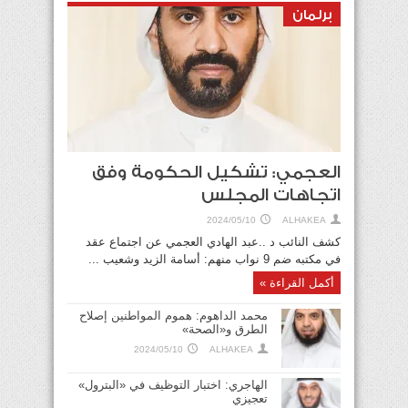
برلمان
العجمي: تشكيل الحكومة وفق
اتجاهات المجلس
2024/05/10
ALHAKEA
كشف النائب د ..عبد الهادي العجمي عن اجتماع عقد
في مكتبه ضم 9 نواب منهم: أسامة الزيد وشعيب ...
أكمل القراءة »
محمد الداهوم: هموم المواطنين إصلاح
الطرق و«الصحة»
2024/05/10
ALHAKEA
الهاجري: اختبار التوظيف في «البترول»
تعجيزي