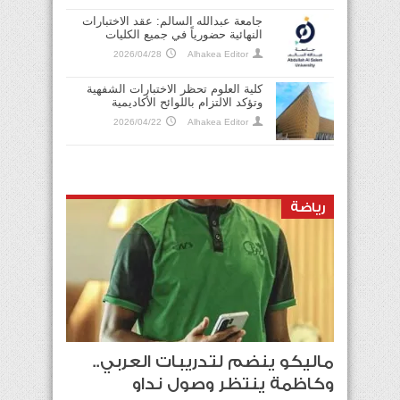
2026/07/25
جامعة عبدالله السالم: عقد الاختبارات
النهائية حضورياً في جميع الكليات
2026/04/28
Alhakea Editor
كلية العلوم تحظر الاختبارات الشفهية
وتؤكد الالتزام باللوائح الأكاديمية
2026/04/22
Alhakea Editor
«أكسيوس»: قرار ترامب وقف الضربات على
رياضة
إيران جاء بعد وصول وفد عماني إلى طهران
لإجراء محادثات بشأن مضيق هرمز
2026/07/25
ماليكو ينضم لتدريبات العربي..
وكاظمة ينتظر وصول نداو