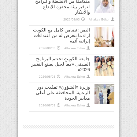
متكاملة من الأنشطة والبرامج
لتوفير بيئة محفزة للإبداع
والابتكار
2026/08/03
Alhakea Editor
اليمن: تضامن كامل مع الكويت
إزاء ما تتعرض له من اعتداءات
إيرانية آثمة
2026/08/03
Alhakea Editor
جامعة الكويت تختتم البرنامج
الصيفي «معاً لجيل يصنع التغيير
2026»
2026/08/03
Alhakea Editor
وزيرة «الشؤون» تفقّدت دور
الرعاية: المحافظة على أعلى
معايير الجودة
2026/08/03
Alhakea Editor