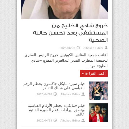
خروج شادي الخليج من
رئيس الوزراء وزير الخارجية القطري ووزير
المستشفى بعد تحسن حالته
الخارجية السعودي يدينان هجمات إيران الآثمة
على الكويت والبحرين والأردن
الصحية
2026/07/10
2026/06/26
Alhakea Editor
أعلنت جمعية الفنانين الكويتيين خروج الرئيس الفخري
للجمعية المطرب القدير عبدالعزيز المفرج «شادي
الخليج» من ...
أكمل القراءة »
فيلم سيرة مايكل جاكسون يحطم الرقم
القياسي على شباك التذاكر
2026/04/28
Alhakea Editor
البحرين تُدين تكرار الاعتداءات الإيرانية الغاشمة
فيلم «مايكل» يحطم الأرقام القياسية
على المملكة والكويت والأردن
ويتصدر إيرادات أفلام السيرة الذاتية
عالمياً
2026/07/10
2026/04/28
Alhakea Editor