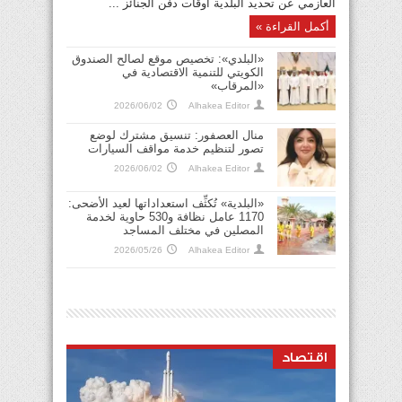
العازمي عن تحديد البلدية أوقات دفن الجنائز ...
أكمل القراءة »
«البلدي»: تخصيص موقع لصالح الصندوق
الكويتي للتنمية الاقتصادية في
«المرقاب»
2026/06/02
Alhakea Editor
منال العصفور: تنسيق مشترك لوضع
تصور لتنظيم خدمة مواقف السيارات
2026/06/02
Alhakea Editor
«البلدية» تُكثِّف استعداداتها لعيد الأضحى:
1170 عامل نظافة و530 حاوية لخدمة
المصلين في مختلف المساجد
2026/05/26
Alhakea Editor
اقتصاد