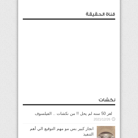
قناة الحقيقة
نكشات
لغز 50 سنه لم يحل !! من نكشات .. الفيلسوف
2021/12/26
انجاز كبير بس مو مهم التوقيع الي أهم
التنفيذ