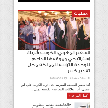
محليات
السفير المغربي: الكويت شريك
إستراتيجي وموقفها الداعم
للوحدة الترابية للمملكة محل
تقدير كبير
2026/08/03
Alhakea Editor
أكد سفير المملكة المغربية لدى دولة الكويت علي ابن
عيسى، أن العلاقات المغربية- الكويتية تمثل ...
أكمل القراءة »
«الجامعة»: تقديم منظومة