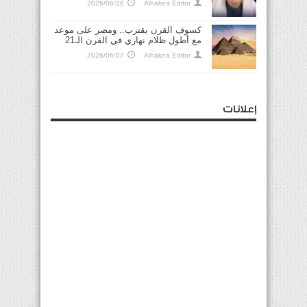
2026/06/26
Alhakea Editor
كسوف القرن يقترب.. ومصر على موعد
مع أطول ظلام نهاري في القرن الـ21
2026/06/07
Alhakea Editor
إعلانات
الإمارات: الهجمات الإيرانية العدوانية انتهاك صارخ
لسيادة الكويت والبحرين وتهديد لأمنهما
واستقرارهما
2026/06/28