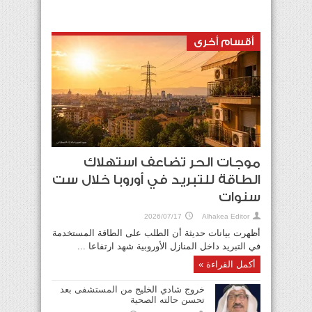
أقسام أخرى
فرنسا.. نحو ألف وفاة منذ الأربعاء بسبب الحر
2026/06/28
موجات الحر تضاعف استهلاك
الطاقة للتبريد في أوروبا خلال ست
سنوات
2026/07/17
Alhakea Editor
أظهرت بيانات حديثة أن الطلب على الطاقة المستخدمة
في التبريد داخل المنازل الأوروبية شهد ارتفاعا ...
أكمل القراءة »
الأردن: الاعتداءات الإيرانية الغاشمة على الكويت
والبحرين تصعيد خطير وخرق صارخ للقانون
خروج شادي الخليج من المستشفى بعد
الدولي وميثاق الأمم المتحدة
تحسن حالته الصحية
2026/06/28