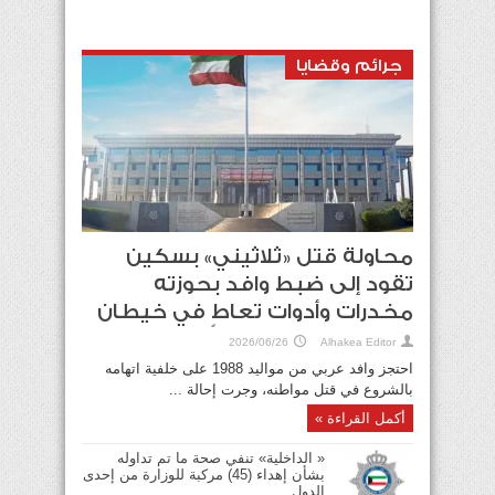
جرائم وقضايا
محاولة قتل «ثلاثيني» بسكين
تقود إلى ضبط وافد بحوزته
مخدرات وأدوات تعاطٍ في خيطان
2026/06/26
Alhakea Editor
احتجز وافد عربي من مواليد 1988 على خلفية اتهامه
بالشروع في قتل مواطنه، وجرت إحالة ...
أكمل القراءة »
« الداخلية» تنفي صحة ما تم تداوله
بشأن إهداء (45) مركبة للوزارة من إحدى
الدول