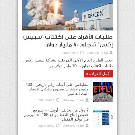
طلبات الأفراد على اكتتاب “سبيس
إكس” تتجاوز 70 مليار دولار
2026/06/11
Alhakea Editor
جذب الطرح العام الأولي المرتقب لشركة سبيس إكس،
طلبات اكتتاب تجاوزت 70 مليار دولار من ...
أكمل القراءة »
نتفليكس على أعتاب رقم تاريخي.. 400
مليون مشترك يعيدون تشكيل اقتصاد
البث العالمي
2026/06/11
Alhakea Editor
7 دول من تحالف «أوپيك+» سترفع
حصص إنتاج النفط بواقع 188 ألف برميل
في يوليو المقبل
2026/06/07
Alhakea Editor