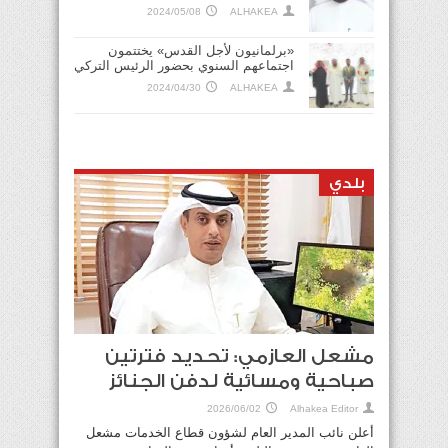
2024/05/08
ALHAKEA
«برلمانيون لأجل القدس» يختتمون
اجتماعهم السنوي بحضور الرئيس التركي
2024/04/30
ALHAKEA
بلدي
مشعل العازمي: تحديد فترتين
صباحية ومسائية لدفن الجنائز
2026/06/02
Alhakea Editor
أعلن نائب المدير العام لشؤون قطاع الخدمات مشعل