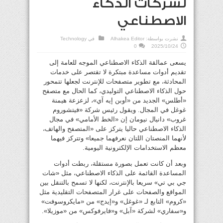
لشركات الذكاء
الاصطناعي
نشرت بواسطة:
Alhakea Editor
في
Technology
0
2025/10/24
يسعى عمالقة الذكاء الاصطناعي الموجه للعامة إلى
تقديم أدوات مساعدة مبتكرة لا تقتصر على خدمات
المحادثة، مع تطوير متصفحات للإنترنت لجعلها تتمحور
حول الذكاء الاصطناعي التوليدي، كما الحال مع متصفح
«أطلس» الجديد من «أوبن إيه آي»، لزعزعة هيمنة
غوغل في المجال. ويقول رئيس شركة «فيتشوروم
غروب» دانيال نيومان إن «الخط الأمامي» في مجال
الذكاء الاصطناعي حاليا يتركز على «المتصفح والهاتف،
لأنهما المنصتان اللتان نعرفهما جميعا» وتتركز فيهما
معظم الاستخدامات الإلكترونية اليومية.
وبعد أن كانت تعمل بصورة مستقلة، ربطت أدوات
المساعدة القائمة على الذكاء الاصطناعي، مثل «شات
جي بي تي» سريعا بالإنترنت، لكنها لا تسمح بالتنقل بين
المواقع والصفحات على غرار المتصفحات التقليدية مثل
«كروم» التابع لـ «غوغل» و«إيدج» من «مايكروسوفت»
و«سفاري» لشركة «آبل» و«فايرفوكس» من «موزيلا».