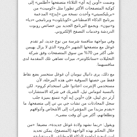
وضمت «أوبن إيه آي» الثلاثاء متصفحها «أطلس» إلى
كوكبة المتصفحات الأكثر تطورا مثل «كوميت» من
«بربليكسيتي» وأحدث نسخة من «إيدج» المدعمة
ببرنامج الذكاء الاصطناعي «كوبايلوت» وبرنامجي «ديا»
و«نيون». ويجمع البرنامج الجديد بين خصائص روبوت
الدردشة وخدمات التصفح الإلكتروني.
وفي مواجهة منافسة شرسة من نوع جديد، لم تقدم
غوغل مع متصفحها الشهير «كروم» الذي لا يزال يهيمن
على أكثر من 70% من سوق المتصفحات وفق شركة
التحليلات «ستاتكاونتر»، ميزات تضاهي تلك المقدمة لدى
منافسيهما.
مع ذلك، يرى دانيال نيومان أن غوغل ستخسر بضع نقاط
فقط من حصتها السوقية «في هذه المرحلة، لأن
مستخدمي الإنترنت اعتادوا على استخدام كروم». لكن
بالنسبة لتوماس ثيل، الشريك في شركة الاستشارات
آرثر دي ليتل، فإن «أوبن إيه آي» تتمتع بميزة جلب
سجل المحادثات من تشات جي بي تي إلى متصفحها، ما
«يقدم مزيدا من المؤشرات إلى الأشخاص وأذواقهم
وتطلعاتهم، أكثر من أي وقت مضى».
ويقول: «ربما نشهد ولادة غوغل جديدة»، مضيفا: «من
خلال التحكم بهذه الواجهة (المتصفح)، يمكن تحديد
استراتيجية لواجهة الذكاء الاصطناعي المستقبلية».