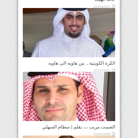
2015/10/21
الكرة الكويتية .. من هاويه الى هاويه
2015/10/17
الصمت مريب ،،، بقلم | سطام السهلي
2015/10/05