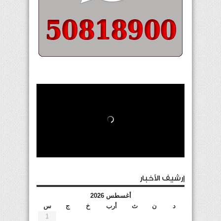
إرشيف الأخبار
أغسطس 2026
د
ن
ث
أرب
خ
ج
س
1