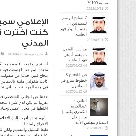
محلية 100%
2022/10/31
7 نصائح للرسم
الإعلامي سمير
للمبتدئين ،،،
بقلم : أ. بدر فهد
كنت اخترت نف
الطشه
2022/09/21
المدني
مدارس الفنون
،،، بقلم أ. بدر
نشرت بواسطة:
ALHAKEA
فهد الطشه
‏انه نجم اجتمعت فيه مواهب ك
2022/09/02
متعدد المواهب اجتمعت فيه خ
قريبا افتتاح 3
بنجاح كبير. حدثنا عن طفولتك؟
خطوط مترو في
كانت طفولتي مليئة بالحماس 
في هذه المرحلة حيث اني تخر
2022/08/12
حدثنا عن الجانب الشخصي في
النائب د.
تقريبا لم يكن لدي شيء شخصي 
عبدالكريم
اخلطها في مجال عملي وحياتي
الكندري يكتب |
من داخل
. أيهم تجده أقرب إليك الإعلام 
اعتصام مجلس الأمة
الاخراج ولماذا؟.
2022/06/16
طبعا التمثيل والتقديم ولكن 
كتابة وإخراج بحضور دورات في