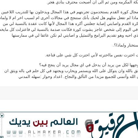
ة المكرمه ومن ثم الى ان أصبحت محترف بنادي هجر.
مجال كورة القدم يستخدمون تجربتهم في هذا المجال ويدخلون بها للتدريب اللاعبين
ماذا لم تفعل مثلهم هل لحبك بأنك ستنجح في مجالات أخرى ام لسبب اخر ام لا ولماذ
رة القدم واصابتي إصابة جعلتني أكره هذا المجال لأنها كانت عقدة بالنسبة لي من
 في اليوم إلى شخص عاجز يشوت كورة فكانت صدمة بالنسبة لي فاعتزلت كل مايخ
 احبه وهو تقديم البرامج والتمثيل و اصابتي لم تكن عائقا لي في ممارستها
ستختار ولماذا؟.
ت اخترت نفس مااخترته لأني اخترت كل شي على قناعة.
وجهها لكل من يريد أن يدخل في اي مجال يريد أن ينجح فيه؟
الله وان يتوكل على الله ويستمر ويحارب ويجتهد في كل حلم في باله ويثق ان
الله وأتمنى للجميع مزيدا من التألق والنجاح. اعداد وحوار :سهله المدني