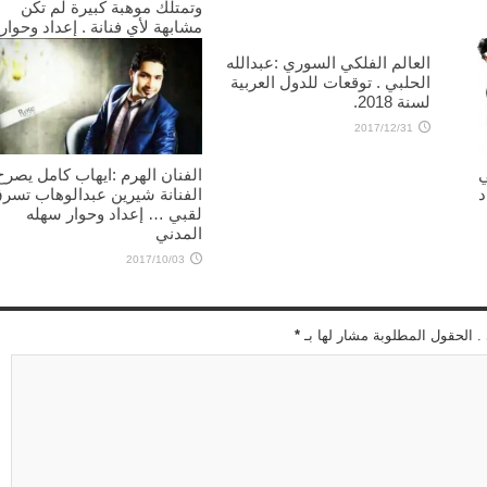
وتمتلك موهبة كبيرة لم تكن
مشابهة لأي فنانة . إعداد وحوار
:سهله المدني
العالم الفلكي السوري :عبدالله
2018/07/21
الحلبي . توقعات للدول العربية
لسنة 2018.
2017/12/31
ي
الفنان الهرم :ايهاب كامل يصرح
د
الفنانة شيرين عبدالوهاب تسر
لقبي … إعداد وحوار سهله
المدني
2017/10/03
 . الحقول المطلوبة مشار لها بـ
*