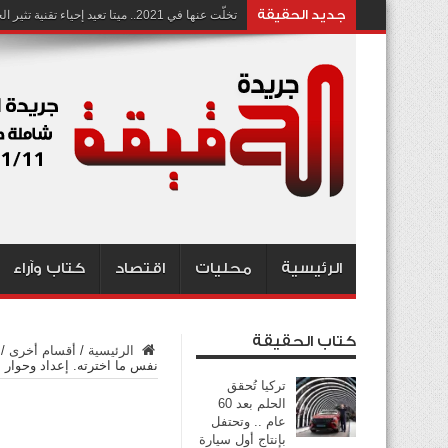
جديد الحقيقة
تخلّت عنها في 2021.. ميتا تعيد إحياء تقنية تثير الجدل بشأن انتهاك الخصوصية
الرئيسية
محليات
اقتصاد
كتاب وآراء
كتاب الحقيقة
الرئيسية
/
أقسام أخرى
/
نفس ما اخترته. إعداد وحوار 
تركيا تُحقق
الحلم بعد 60
عام .. وتحتفل
بإنتاج أول سيارة