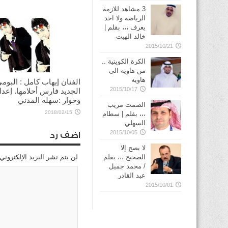
3 مشاهد للازمة
الرياضة ولا احد
يعرف ،،، بقلم |
خالد الهيت
2015/10/21
الكرة الكويتية ..
من هاويه الى
هاويه
الفنان إيهاب كامل : البوم
2015/10/17
الجديد فارس أحلامها. إعدا
وحوار :سهله المدني
الصمت مريب
2018/02/15
،،، بقلم | سطام
السهلي
2015/10/05
اضف رد
لا يصح إلا
الصحيح ،،، بقلم
لن يتم نشر البريد الإلكتروني
/ محمد جميل
عبد القادر
2015/10/01