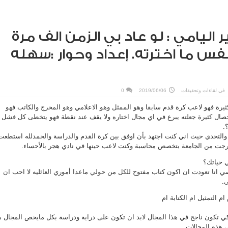
 اليامي : لو عاد بي الزمن الف مرة
س ما اخترته. إعداد وحوار :سهله
في
لقاءات وتحقيقات
2019/06/06
0
ثيرة فهو لاعب كرة قدم سابقا وهو الممثل وهو الاعلامي وهو المخرج والكاتب فهو
صال كثيرة جعلته يبرع في اي مجال اختاره ولا يقف عند نقطة فهو يتخطى كل فشل
.
والتحدي حيث اني كنت اجتهد بأن اوفق بين كرة القدم والدراسة والحمدلله استطعت
جت من الجامعة بتخصص محاسبة وكنت لاعب حينها في نادي هجر بالأحساء.
 حياتك؟
انا تعودت ان اكون كتاب مفتوح للكل من حولي ماعدا أموري العائليه لا احب ان
.
ام التمثيل ام الكتابة ام
لكي تكون ناجح في هذا المجال لابد ان تكون على دراية ودراسة بكل مايخص المجال 
 هذه المجالات.