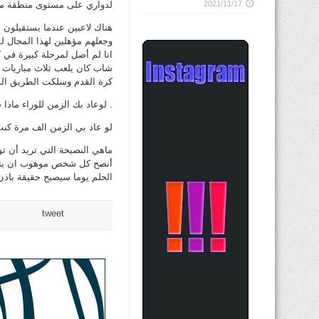
2021/11/17
لدواري على مستوى منطقة مك
هناك لاعبين عندما يستقيلون 
وجعلهم مؤهلين لهذا المجال ل
انا لم أصل لمرحلة كبيرة في ك
شاب كان يلعب ثلاث مباريات
كرة القدم وسلكت الطريق الذي
. لوعاد بك الزمن للوراء ماذا 
لو عاد بي الزمن الف مرة كن
ماهي النصيحة التي تريد أن ت
أنصح كل شخص موهوب ان يثق ب
الحلم يوما سيصبح حقيقة باذن 
tweet