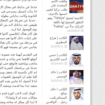
وافقت الأمم
المتحدة على
حدثنا عن بدايتك في مجال الإع
طلب تركيا لتغيير
انا بدأت كممثل مسرحي في جا
اسمها بالاحرف
الثانوية وكانت بداياتي بطولة
اللاتينية ليصبح “Türkiye” وهو
. حدثنا عن تجربتك في المجال 
النطق الصحيح لها باللغة
طبيعي عند بداياتك لابد من ال
التركية بدلاً من “Turkey”
يوم للوصول لما اريد.
2022/06/02
هل كان هناك إعلاميين كانوا 
الكاتب | هزاع
على إثبات ذاتك كانوا هم سبب 
المطيري
في مرحلة من حياتي كان هناك
2022/05/11
بجانبي حتى لو بنصيحة فهو كا
في التقديم أيهما تجد صعوبة ف
الكاتب | حسن
أتوقع كلاهما شي واحد و عن
أحمد الكندري
ماتحب وماتجيد فاتوقع حتى لو
2022/04/24
الكاتب | خالد
انه كان بالنسبة لك شغف وسي
الوسمي
كلنا نعلم ان الوصول للقنوات
2022/01/01
سعيد جدا بما قدمت وسعيد أكثر
الكاتب / خالد
. كونك كنت لاعب كورة قدم م
صالح
المسافريكتب:
مجالات عدة ام لا ولماذا؟.
رحيل .. الوافدين
لا ابدا كل مجال له مناخه وت