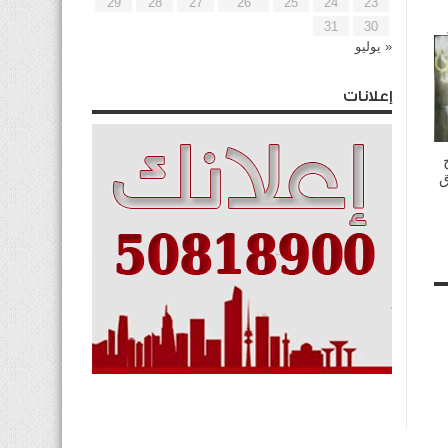
29
28
27
26
25
24
23
31
30
« يوليو
إعلانات
ق