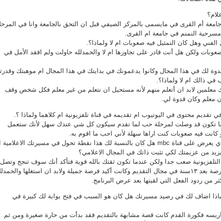
لام؟
معة أم القرى في مايسمى بالمركز الصيفي قبل ان التحق بالجامعة وانا في المرحل
 مسرحية النمنم في جامعة ام القرى.
الفني وهل كان التمثيل فيه صعوبات ام لا ولماذا؟.
صعوبات ولكن هل أنت قادر على تجاوزها ام لا والحمدلله حاولت ولم افقد الأمل في
قدوة لك في هذا المجال وكانوا يدعمونك في بدايتك في هذا المجال ام موهبتك وقدرت
في ذالك ام لا ولماذا؟.
 معلمين لابد ان أتعلم منهم لأنه مستحيل ان نتعلم من غير معلم فكل شخص وقف
ن معلم وكان قدوة لي.
ي تقديم محتوى في اليوتيوب ام تقديمه في قناة تلفزيونية ام كلاهما ولماذا ؟.
دما تكون قد وصلت لمرحلة حب لما تقدم سيكون كل شي عندك سهل لأنك ستعمل
 كانت فيه صعوبات كنت اراها سهلة لأني احب ما اقوم به.
حدثنا عن برنامجك التجربة الذي يعرض على قناة mbc هل كان بالنسبة لك هذا نقطة تحول في مسيرتك الاعلامية
زيد من عزيمتك لكي تثبت ذاتك في المجال الاعلامي؟
 التلفزيونية صعب جدا ولكن عندما تكون ثقتك بالله قوية فتأكد أنك سوف تنجح وتصل
انا لا أخفيك أنا جاتني هذه الفرصة بعد ١٣سنة في مجال التقديم وكانت أكيد فرصة جميلة ولابد ان استغلها والحمدل
 من ردود الفعل التي لقيتها بعد عرض البرنامج.
اذا اضاف لك في رصيد مسيرتك هل كان هو السبب في فتح بوابة لك كبيرة في
ضاريسه فكورة القدم كانت قصة مشابهة بالتقديم فقد بدأت من حارة صغيرة ومن ثم