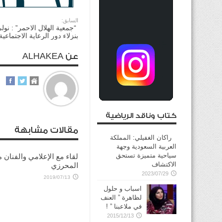
السابق:
‬ “جمعية الهلال الاحمر” : نول
بنزلاء دور الرعاية الاجتماعية
عن ALHAKEA
كتاب وناقد الرياضية
مقالات مشابهة
راكان الغفيلي: المملكة
العربية السعودية وجهة
سياحية متميزة تستحق
لقاء مع الإعلامي والفنان 
الاكتشاف
المحرزي
2023/07/29
2019/07/13
اسباب و حلول
لظاهرة ” العنف
في ملاعبنا ” !
2015/12/13