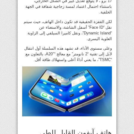
17 برو”، لا يُتوقع تعديل كبير في الشكل الخارجي،
باستثناء احتمال اعتماد لمسة زجاجية شفافة في الجهة
الخلفية.
لكن القفزة الحقيقية قد تكون داخل الهاتف، حيث سيتم
نقل “Face ID” أسفل الشاشة، والاستغناء عن
“Dynamic Island”، ونقل كاميرا السيلفي إلى الزاوية
العلوية اليسرى.
وعلى مستوى الأداء، قد تشهد هذه السلسلة أول انتقال
لآبل إلى تقنية “2 نانومتر” مع معالج “A20″، بالتعاون مع
“TSMC”، ما يعني أداءً أعلى واستهلاك طاقة أقل.
هاتف آيفون القابل للطي