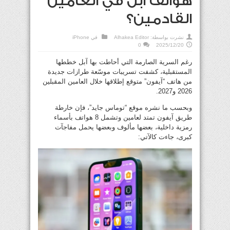
هواتف آبل في العامين
القادمين؟
نشرت بواسطة:
Alhakea Editor
في
iPhone
0
2025/12/20
رغم السرية الصارمة التي أحاطت بها آبل خططها
المستقبلية، كشفت تسريبات موسّعة طرازات جديدة
من هاتف “آيفون” متوقع إطلاقها خلال العامين المقبلين
2026 و2027.
وبحسب ما نشره موقع “توماس جايد”، فإن خارطة
طريق آيفون تمتد لعامين وتشمل 8 هواتف بأسماء
رمزية داخلية، بعضها مألوف وبعضها يحمل مفاجآت
كبرى، جاءت كالآتي: