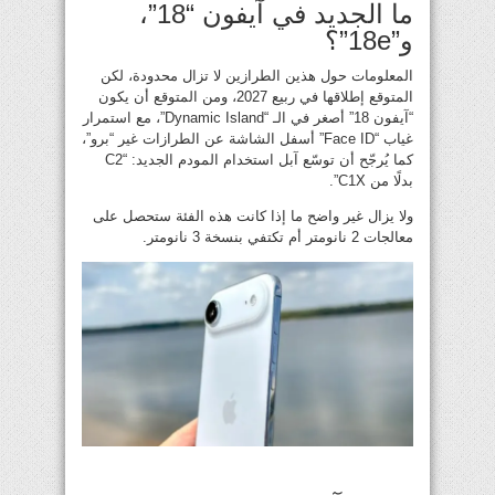
ما الجديد في آيفون “18”،
و”18e”؟
المعلومات حول هذين الطرازين لا تزال محدودة، لكن
المتوقع إطلاقها في ربيع 2027، ومن المتوقع أن يكون
“آيفون 18” أصغر في الـ “Dynamic Island”، مع استمرار
غياب “Face ID” أسفل الشاشة عن الطرازات غير “برو”،
كما يُرجّح أن توسّع آبل استخدام المودم الجديد: “C2
بدلًا من C1X”.
ولا يزال غير واضح ما إذا كانت هذه الفئة ستحصل على
معالجات 2 نانومتر أم تكتفي بنسخة 3 نانومتر.