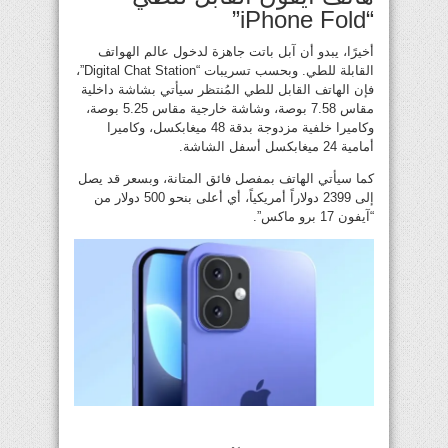
“iPhone Fold”
أخيرًا، يبدو أن آبل باتت جاهزة لدخول عالم الهواتف
القابلة للطي. وبحسب تسريبات “Digital Chat Station”،
فإن الهاتف القابل للطي المُنتظر سيأتي بشاشة داخلية
مقاس 7.58 بوصة، وشاشة خارجية مقاس 5.25 بوصة،
وكاميرا خلفية مزدوجة بدقة 48 ميغابكسل، وكاميرا
أمامية 24 ميغابكسل أسفل الشاشة.
كما سيأتي الهاتف بمفصل فائق المتانة، وبسعر قد يصل
إلى 2399 دولاراً أمريكياً، أي أعلى بنحو 500 دولار من
“آيفون 17 برو ماكس”.