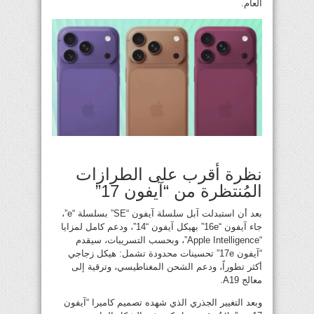
العام.
نظرة أقرب على الطرازات
المُنتظرة من “آيفون 17”
بعد أن استبدلت آبل سلسلة آيفون “SE” بسلسلة “e”،
جاء آيفون “16e” بهيكل آيفون “14”، ودعم كامل لمزايا
“Apple Intelligence”، وبحسب التسريبات، سيقدم
“آيفون 17e” تحسينات محدودة تشمل: هيكل زجاجي
أكثر تطوراً، ودعم الشحن المغناطيسي، وترقية إلى
معالج A19.
وبعد التغيير الجذري الذي شهده تصميم كاميرا “آيفون