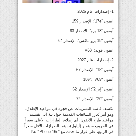
1- إصدارات عام 2026
آيفون “17e”: الإصدار 159
آيفون “18 برو”: الإصدار 63
آيفون “18 برو ماكس”: الإصدار 64
آيفون فولد: V68
2- إصدارات عام 2027
آيفون “18”: الإصدار 67
آيفون “18e”: V69
آيفون “إير 2”: الإصدار 62
آيفون “20”: الإصدار 72
تكشف قائمة التسريبات عن فجوة في مواعيد الإطلاق،
وهو أمر يُعزز الشائعات القديمة حول نية آبل تقسيم
مواعيد طرح الآيفون، أي إطلاق الطرازات الأعلى سعراً
في الخريف سبتمبر (أيلول)، بينما الطرازات الأقل سعراً
في الربيع، على غرار ما حدث مع “iPhone 16e” هذا