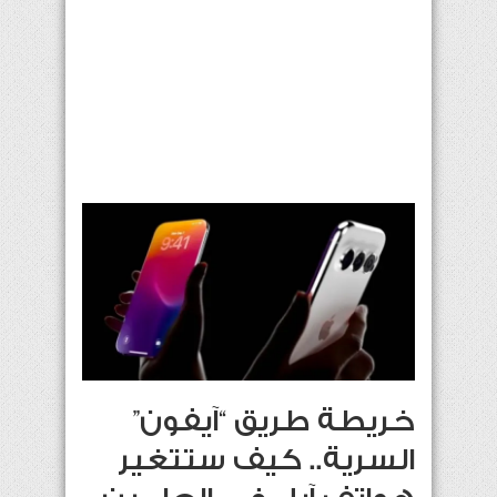
خريطة طريق “آيفون”
السرية.. كيف ستتغير