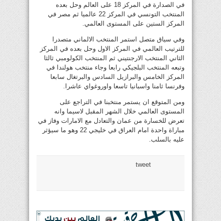
في الصدارة في المركز 18 على العالم وحل بعده
المنتخب التونسي في المركز 22 عالميا ثم مصر في
المركز الستين على المستوى العالمي.
وفي سياق متصل استمر المنتخب الالماني متصدرا
للترتيب العالمي في المركز الاول وحل بعده في المركز
الثاني المنتخب الارجنتيني ثم المنتخب الكولومبي ثالثا
وتبعه المنتخب البلجيكي رابعا وجاء منتخب هولندا في
المركز الخامس والبرازيل السادس والبرتغال سابعا
وفرنسا ثامنا واسبانيا تاسعا واوروغواي عاشرا.
ومن المتوقع ان يستمر منتخبنا في التراجع على
المستوى العالمي خلال الشهر المقبل لاسيما وانه
تعرض للخسارة من عمان والتعادل مع الامارات وفاز في
مباراة واحدة امام العراق في خليجي 22 وهو ما سيؤثر
عليه بالسلب.
tweet