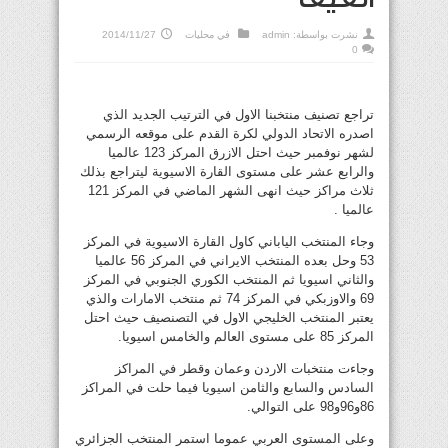
نشرت بواسطة:
admin
في
محليات
2014/11/27
0
تراجع تصنيف منتخبنا الاول في الترتيب الجديد الذي
اصدره الاتحاد الدولي لكرة القدم على موقعه الرسمي
لشهر نوفمبر حيث احتل الازرق المركز 123 عالميا
والرابع عشر على مستوى القارة الاسيوية ليتراجع بذلك
ثلاث مراكز حيث انهى الشهر الماضي في المركز 121
عالميا .
وجاء المنتخب الياباني كاول القارة الاسيوية في المركز
53 وحل بعده المنتخب الايراني في المركز 56 عالميا
والثاني اسيويا ثم المنتخب الكوري الجنوبي في المركز
69 والاوزبكي في المركز 74 ثم منتخب الامارات والذي
يعتبر المنتخب الخليجي الاول في التصنصيف حيث احتل
المركز 85 على مستوى العالم والخامس اسيويا.
وجاءت منتخبات الاردن وعمان وقطر في المراكز
السادس والسابع والثامن اسيويا فيما حلت في المراكز
86و96و98 على التوالي.
وعلى المستوى العربي عموما استمر المنتخب الجزائري