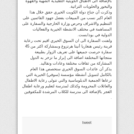
بالإضافة الى الاطباق الكويتية التقليدية الشهية والقهوة
والبخور والحلويات التراثية.
وذكرت أن جناح دولة الكويت الخيري حقق خلال هذا
العام اكبر نسب من المبيعات بفضل جهود القائمين على
التنظيم والاشراف وحرص وزارة الخارجية والسفارة على
المساهمة في مختلف الانشطة الخيرية والفعاليات
الدولية في بودابست.
ولفتت السفارة الى ان السوق الخيري اقيم تحت رعاية
قرينة رئيس هنغاريا أنيتا هرتزوغ وبمشاركة اكثر من 45
سفارة حرصت جميعها على تعريف الزوار بطبيعة
منتجاتها المختلفة اضافة الى إبراز ما تزخر به الدول
المشاركة من ثقافات مختلفة وعادات وتقاليد.
يذكر أن عائدات السوق الخيري ستخصص هذا العام
بالكامل لتمويل أنشطة مؤسسة (سوفي) الخيرية التي
ترعاها الجمعية الدبلوماسية والتي تتولى رعاية الاطفال
والعائلات المحرومة وكذلك لمدرسة لتعليم ورعاية اطفال
الغجر بالإضافة الى مدرسة للكلاب المرشدة للمكفوفين
.
tweet