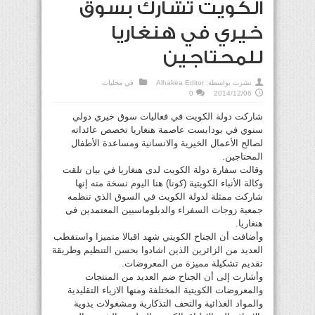
الكويت تشارك بسوق
خيري في هنغاريا
للمحتاجين
نشرت بواسطة:
Alhakea Editor
في
محليات
0
2014/12/06
شاركت دولة الكويت في فعاليات سوق خيري دولي
سنوي في بودابست عاصمة هنغاريا تخصص عائداته
لصالح الأعمال الخيرية والانسانية ومساعدة الأطفال
المحتاجين.
وقالت سفارة دولة الكويت لدى هنغاريا في بيان تلقت
وكالة الأنباء الكويتية (كونا) هنا اليوم نسخة منه إنها
شاركت ممثلة لدولة الكويت في السوق الذي تنظمه
جمعية زوجات السفراء والدبلوماسيين المعتمدين في
هنغاريا.
وأضافت أن الجناح الكويتي شهد اقبالا متميزا واستقطب
العديد من الزائرين الذين اشادوا بحسن التنظيم وطريقة
تقديم تشكيلة مميزة من المعروضات.
وأشارت إلى أن الجناح ضم العديد من المنتجات
والمعروضات الكويتية المختلفة ومنها الازياء التقليدية
والمواد الغذائية والتحف التذكارية ومشغولات يدوية