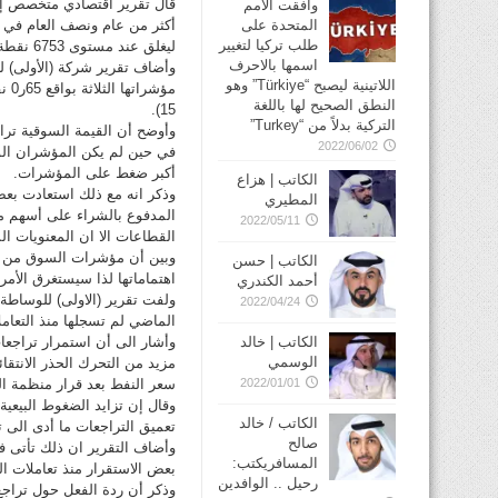
قال تقرير اقتصادي متخصص إن 
وافقت الأمم
المتحدة على
طلب تركيا لتغيير
ليغلق عند مستوى 6753 نقطة.
اسمها بالاحرف
وأضاف تقرير شركة (الأولى) لل
اللاتينية ليصبح “Türkiye” وهو
النطق الصحيح لها باللغة
15).
التركية بدلاً من “Turkey”
2022/06/02
أكبر ضغط على المؤشرات.
الكاتب | هزاع
وذكر انه مع ذلك استعادت بعض
المطيري
المدفوع بالشراء على أسهم م
2022/05/11
القطاعات الا ان المعنويات ال
وبين أن مؤشرات السوق من ال
الكاتب | حسن
اهتماماتها لذا سيستغرق الأم
أحمد الكندري
ولفت تقرير (الاولى) للوساطة ا
2022/04/24
الماضي لم تسجلها منذ التعاملات في ابريل عام 2013 وذلك
الكاتب | خالد
وأشار الى أن استمرار تراجعات
الوسمي
مزيد من التحرك الحذر الانتق
2022/01/01
سعر النفط بعد قرار منظمة الب
وقال إن تزايد الضغوط البيعي
الكاتب / خالد
تعميق التراجعات ما أدى الى ت
صالح
وأضاف التقرير ان ذلك تأتى
المسافريكتب:
بعض الاستقرار منذ تعاملات الج
رحيل .. الوافدين
وذكر أن ردة الفعل حول تراجع