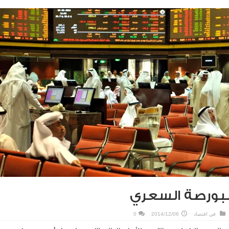
لبورصة السعري
في
اقتصاد
2014/12/06
0