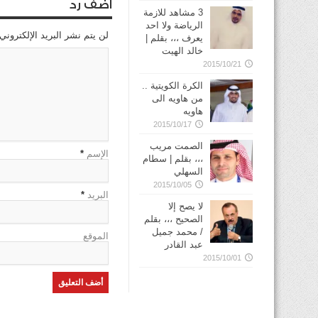
اضف رد
3 مشاهد للازمة
الرياضة ولا احد
لن يتم نشر البريد الإلكتروني
يعرف ،،، بقلم |
خالد الهيت
2015/10/21
الكرة الكويتية ..
من هاويه الى
هاويه
2015/10/17
الصمت مريب
الإسم
*
،،، بقلم | سطام
السهلي
2015/10/05
البريد
*
لا يصح إلا
الصحيح ،،، بقلم
/ محمد جميل
الموقع
عبد القادر
2015/10/01