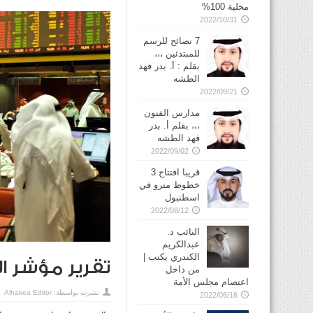
محلية 100%
2022/10/31
7 نصائح للرسم
للمبتدئين ،،،
بقلم : أ. بدر فهد
الطشه
2022/09/21
مدارس الفنون
،،، بقلم أ. بدر
فهد الطشه
2022/09/02
قريبا افتتاح 3
خطوط مترو في
2022/08/12
النائب د.
عبدالكريم
الكندري يكتب |
تقرير مؤشر ا
من داخل
اعتصام مجلس الأمة
نشرت بواسطة:
Alhakea Editor
2022/06/16