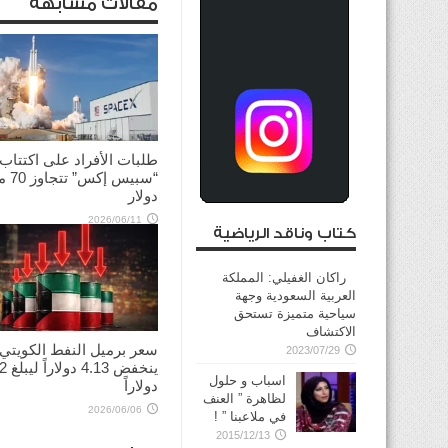
مقالات مشابهة
طلبات الأفراد على اكتتاب
“سبيس إك
دولار
2026/06/11
كتاب وناقد الرياضية
راكان الغفيلي: المملكة
العربية السعودية وجهة
سياحية متميزة تستحق
الاكتشاف
سعر برميل النفط الكويتي
2023/07/29
ينخفض
اسباب و حلول
دولاراً
لظاهرة ” العنف
2026/06/06
في ملاعبنا ” !
2015/12/13