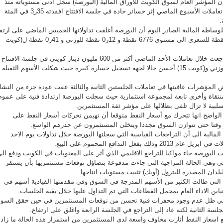
المؤشر العام لسوق الكويت للأوراق المالية (البورصة) سجل أدنى مستوياته منذ
أكثر من عام ونصف العام في تعاملات الأسبوع الماضي إثر خسائر حادة في جلسة الافتتاح افقدته 35ر3 في المئة
وساطة المالية الصادر اليوم أن البورصة أغلقت تداولاتها الخميس الماضي على ارتف
مؤشراتها الثلاثة بواقع 65ر0 نقطة للسعري الى مستوى 6776 نقطة و 12ر0 نقطة للوزني و 41ر0 نقطة ل(كويت
وأوضح أن القيمة السوقية تراجعت خلال تعاملات الأحد الماضي أكثر من 600 مليون دينار كويتي في جلسة الافتتاح
في حين لم يكن المؤشران الوزني و(كويت 15) أحسن حالا لجهة تسجيل خسارة كبيرة حيث شكلت الأسهم الثقيلة
 المؤشرات عافيتها في تعاملات الجلستين الثانية والثالثة عقب عودة جزء من النش
نتقاة وأخرى تابعة لمجموعة استثمارية حيث سجلت البورصة ارتدادة فنية على عموم
سلبية لا تزال تلقى بظلالها على مؤشر ثقة المستثمرين.
واضح انها تتحرك مع أسعار النفط متوقعا أن تهيمن تحركات أسعار النفط على
ر وقتا حتى تتوازن السوق مجددا ويتخلى المستثمرون عن حذرهم الواسع.
لمالية الى أن التراجعات القياسية التي سجلتها البورصة خلال تداولات يوم الاحد
 بفعل التدافع المحموم على البيع.
 البورصة جاء مواكبا للتراجع الاقليمي الذي أثر على المعنويات في الكويت ودفع ال
ائي وهي الحالة المزاجية التي جاءت مدفوعة بتضاؤل توقعات مستثمريها بأن يستقر
لدان المصدرة للبترول (أوبك) تثبيت مستويات انتاجها.
ة التي طالت الكثير من الأسهم المدرجة في السوق وفي مقدمتها القيادية أسهم في
باين الاداء العام بمجمل القطاعات التي تم التداول عليها خلال بقية الجلسات.
 في ظل عدم وجود محفزات فنية تحسن من توقعات المستثمرين في حين حقق السو
لسة الثانية لكنه عاد إلى التراجع في الجلسة الرابعة واغلق على ارتفاع.
 اسعار النفط أثارت مخاوف واسعة لدى المستثمرين من استمرار هذه الحالة ما زاد