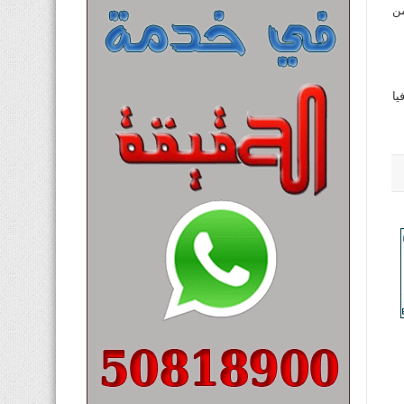
من
يا