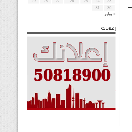
29
28
27
26
25
24
23
31
30
« يوليو
إعلانات