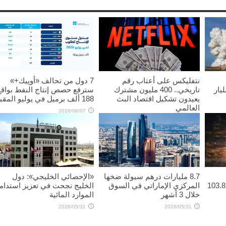
نتفليكس على أعتاب رقم
7 دول من تحالف «أوپيك+»
س” تتجاوز 70 مليار
تاريخي.. 400 مليون مشترك
سترفع حصص إنتاج النفط بواقع
يعيدون تشكيل اقتصاد البث
188 ألف برميل في يوليو المقبل
العالمي
2026/06/07
2026/06/11
8.7 مليارات درهم سيولة ضخها
«الإحصائي الخليجي»: دول
 4.13 دولاراً ليبلغ 103.82
المركزي الإماراتي في السوق
الخليج نجحت في تعزيز استدام
خلال 3 أشهر
الموارد المائية
2026/05/31
2026/05/31