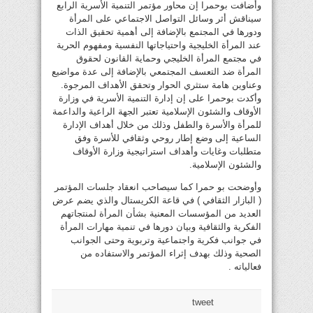
وأضافت بوحمرا إن محاور مؤتمر التنمية الأسرية الرابع
سيناقش أثر وسائل التواصل الاجتماعي على المرأة
ودورها في المجتمع بالإضافة إلى أهمية تحقيق الذات
عند المرأة الخليجية واحتياجاتها النفسية ومفهوم الحرية
في مجتمع المرأة الخليجي وحماية القانون لحقوق
المرأة ضد التعسف المجتمعي بالإضافة إلى عدة مواضيع
وعناوين هامة ستثري الحوار وتحقق الأهداف المرجوة.
وأكدت بوحمرا على إن إدارة التنمية الأسرية في وزارة
الأوقاف والشئون الإسلامية تعتبر الجهة الراعية والداعمة
للمرأة والأسرة والطفل وذلك من خلال أهداف الإدارة
الساعية إلى وضع إطار روحي وثقافي للأسرة وفق
متطلبات وغايات وأهداف استراتيجية وزارة الأوقاف
والشئون الإسلامية.
وأوضحت بو حمرا كما سيصاحب انعقاد جلسات المؤتمر
( البازار الثقافي ) في قاعة الكريستال والذي يضم عرض
العديد من المؤسسات المعنية بشأن المرأة لمنتجاتهم
الفكرية والثقافية وبيان دورها في تنمية مهارات المرأة
في جوانب فكرية واجتماعية وتربوية وحتى الجوانب
الصحية وذلك بهدف إثراء المؤتمر والاستفاده من
فعالياته .
tweet