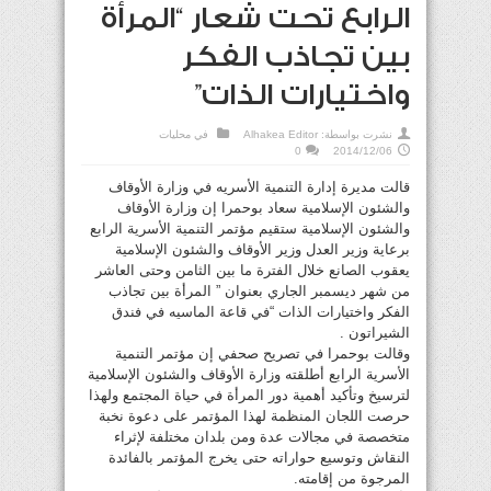
الرابع تحت شعار “المرأة
بين تجاذب الفكر
واختيارات الذات”
نشرت بواسطة:
Alhakea Editor
في
محليات
0
2014/12/06
قالت مديرة إدارة التنمية الأسريه في وزارة الأوقاف
والشئون الإسلامية سعاد بوحمرا إن وزارة الأوقاف
والشئون الإسلامية ستقيم مؤتمر التنمية الأسرية الرابع
برعاية وزير العدل وزير الأوقاف والشئون الإسلامية
يعقوب الصانع خلال الفترة ما بين الثامن وحتى العاشر
من شهر ديسمبر الجاري بعنوان ” المرأة بين تجاذب
الفكر واختيارات الذات “في قاعة الماسيه في فندق
الشيراتون .
وقالت بوحمرا في تصريح صحفي إن مؤتمر التنمية
الأسرية الرابع أطلقته وزارة الأوقاف والشئون الإسلامية
لترسيخ وتأكيد أهمية دور المرأة في حياة المجتمع ولهذا
حرصت اللجان المنظمة لهذا المؤتمر على دعوة نخبة
متخصصة في مجالات عدة ومن بلدان مختلفة لإثراء
النقاش وتوسيع حواراته حتى يخرج المؤتمر بالفائدة
المرجوة من إقامته.