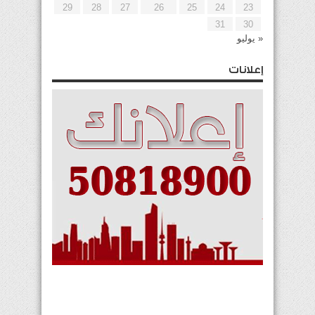
29
28
27
26
25
24
23
31
30
« يوليو
إعلانات