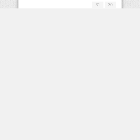
31
30
« يوليو
إعلانات