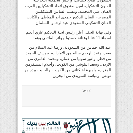
السعودي صالح خطابي، ورئيس الجمعية البحرينية
للفنون التشكيلية امين صندوق اتحاد التشكيليين العرب
الفنان علي المحميد، ونقيب الفنانين التشكيليين
المصريين الفنان الدكتور حمدي ابو المعاطي والكاتب
الفنان التشكيلي السعودي عبدالرحمن السلمان.
وفي نهاية الحفل أعلن رئيس لجنة التحكيم غازي أنعيم
اسماء 11 فنانا وفنانة حصدوا جوائز الملتقي وهم:
عبد الله حماس من السعودية، ورضا عبد السلام من
مصر، وعبد الرحيم سالم من الامارات، ويوسف الحميد
من قطر، وانور سونيا من عمان، ومحمد العامري من
الأردن، وسعد البلوشي من الكويت، وأحلام المسفرمن
المغرب، وأميرة اشكناني من الكويت، والحبيب بيده من
تونس، ومياسة السويدي من البحرين.
tweet