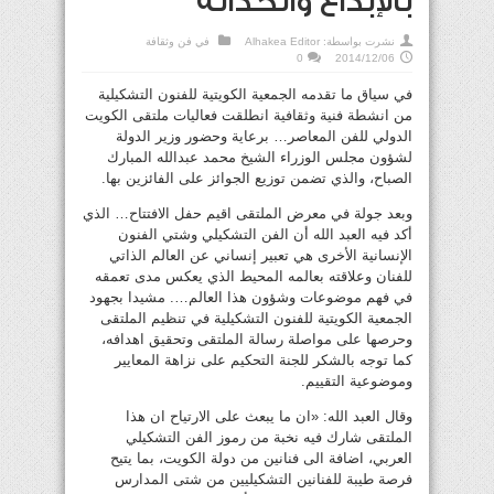
بالإبداع والحداثة
نشرت بواسطة:
Alhakea Editor
في
فن وثقافة
0
2014/12/06
في سياق ما تقدمه الجمعية الكويتية للفنون التشكيلية
من انشطة فنية وثقافية انطلقت فعاليات ملتقى الكويت
الدولي للفن المعاصر… برعاية وحضور وزير الدولة
لشؤون مجلس الوزراء الشيخ محمد عبدالله المبارك
الصباح، والذي تضمن توزيع الجوائز على الفائزين بها.
وبعد جولة في معرض الملتقى اقيم حفل الافتتاح… الذي
أكد فيه العبد الله أن الفن التشكيلي وشتي الفنون
الإنسانية الأخرى هي تعبير إنساني عن العالم الذاتي
للفنان وعلاقته بعالمه المحيط الذي يعكس مدى تعمقه
في فهم موضوعات وشؤون هذا العالم…. مشيدا بجهود
الجمعية الكويتية للفنون التشكيلية في تنظيم الملتقى
وحرصها على مواصلة رسالة الملتقى وتحقيق اهدافه،
كما توجه بالشكر للجنة التحكيم على نزاهة المعايير
وموضوعية التقييم.
وقال العبد الله: «ان ما يبعث على الارتياح ان هذا
الملتقى شارك فيه نخبة من رموز الفن التشكيلي
العربي، اضافة الى فنانين من دولة الكويت، بما يتيح
فرصة طيبة للفنانين التشكيليين من شتى المدارس