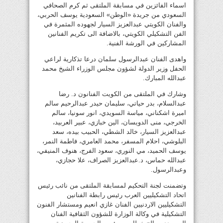
اسماء الفائزين في مسابقة الملتقى ثم كرم الصحافي
السعودي من جريدة «الوطن» السعودية يوسف الحربي،
والفنان الكويتي عبدالعزيز السيار لجهوده المثمرة في
الفن التشكيلي الكويتي، بالاضافة الى تكريم الفنانين
المشاركين في الورشة الفنية.
واهدى الفنان عبدالرسول سلمان درعا تذكارية لراعي
الحفل وزير الدولة لشؤون مجلس الوزراء الشيخ محمد
عبدالله المبارك.
وشارك في الملتقى من الكويت الفنانون د. رضا
عبدالسلام، بدر حياتي، سليمان حيدر عبدالرحيم سالم
اميرة اشكناني، مياسة السويدي، انور سونيا، سالم
الخرجي، منى الدويسان، الين خبازي، عبير العربيد،
عبدالعزيز السيار، خالد الشطي، الحبيب بيده، سعد
البلوشي، احلام المسفر، محمد العامري، فاطمة النمر،
يوسف الحميد، مي النوري، سعود الفرج، هنوف المنيفي،
عبدالله حماس، د.عبدالعزيز الصراف، علا حجازي،
وعبدالرسول.
وتضمنت لجنة التحكيم لمسابقة الملتقى من نائب رئيس
اتحاد التشكيليين العرب رئيس رابطة الفنانين
التشكيليين الاردنيين الفنان غازي انعيم ومستشار الفنون
التشكيلية في وكالة الوزارة للشؤون الثقافية الفنان