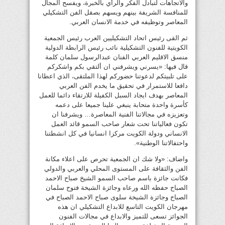
والاتجاهات لتبادل الفكر والرأي بالخبرة، ويفسح المجال
للمنافسة الشريفة بينهم ويسهم بصقل الفن التشكيلي
المعاصر وتوظيفه في خدمة الانسان العربي.
ثم القى رئيس اتحاد التشكيليين العرب رئيس الجمعية
الكويتية للفنون التشكيلية نائب رئيس الرابطة الدولية
منسق الاقليم العربي الفنان عبدالرسول سلمان كلمة
قال فيها: «يسرني ويشرفني ان ألتقي بكم واشكركم
على تلبيتكم لدعوتنا حضوركم لهذا الملتقى، الذي اعطانا
دافعا للاستمرار في تحقيق ما يخدم الفن العربي
المعاصر بهدف ايجاد السبل الكفيلة للارتقاء دائما للعمل
كأسرة واحدة متحابة ينبغي علينا جميعا على دعمه
وتعزيزه في مجالاتنا الفنية المعاصرة… ويشرفنا ان
تكون فعالياتنا تحت شعار صاحب السمو قائد العمل
الانساني ودولة الكويت مركزا انسانيا في كل انشطتنا
واحتفالاتنا الوطنية».
واضاف: «ولا شك ان الجمعية تحرص على اعلاء مكانة
الفن والثقافة على المستوى المحلي والعربي والدولي
فكانت جائزة باسم صاحب السمو الشيخ صباح الاحمد
الصباح حفظه الله ورعاه وجائزة الشيخة فتوح سلمان
الصباح وجائزة الشيخة سلوى صباح الاحمد الصباح في
مهرجان الكويت التاسع للابداع التشكيلي ان هذه
الجوائز تسعى للتميز والابداع في مجالات الفنون