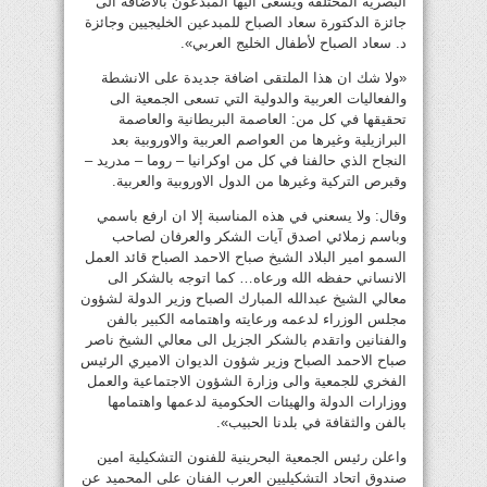
البصرية المختلفة ويسعى اليها المبدعون بالاضافة الى
جائزة الدكتورة سعاد الصباح للمبدعين الخليجيين وجائزة
د. سعاد الصباح لأطفال الخليج العربي».
«ولا شك ان هذا الملتقى اضافة جديدة على الانشطة
والفعاليات العربية والدولية التي تسعى الجمعية الى
تحقيقها في كل من: العاصمة البريطانية والعاصمة
البرازيلية وغيرها من العواصم العربية والاوروبية بعد
النجاح الذي حالفنا في كل من اوكرانيا – روما – مدريد –
وقبرص التركية وغيرها من الدول الاوروبية والعربية.
وقال: ولا يسعني في هذه المناسبة إلا ان ارفع باسمي
وباسم زملائي اصدق آيات الشكر والعرفان لصاحب
السمو امير البلاد الشيخ صباح الاحمد الصباح قائد العمل
الانساني حفظه الله ورعاه… كما اتوجه بالشكر الى
معالي الشيخ عبدالله المبارك الصباح وزير الدولة لشؤون
مجلس الوزراء لدعمه ورعايته واهتمامه الكبير بالفن
والفنانين واتقدم بالشكر الجزيل الى معالي الشيخ ناصر
صباح الاحمد الصباح وزير شؤون الديوان الاميري الرئيس
الفخري للجمعية والى وزارة الشؤون الاجتماعية والعمل
ووزارات الدولة والهيئات الحكومية لدعمها واهتمامها
بالفن والثقافة في بلدنا الحبيب».
واعلن رئيس الجمعية البحرينية للفنون التشكيلية امين
صندوق اتحاد التشكيليين العرب الفنان على المحميد عن