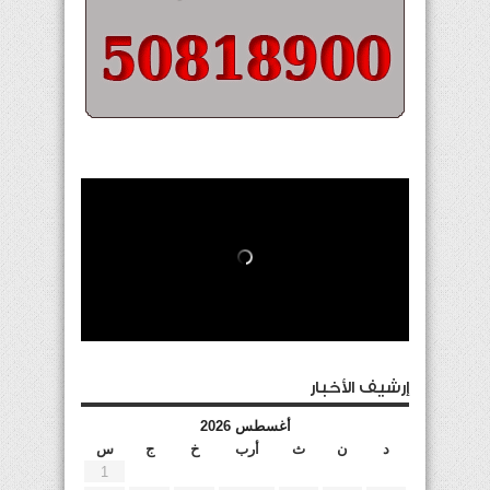
إرشيف الأخبار
أغسطس 2026
د
ن
ث
أرب
خ
ج
س
1