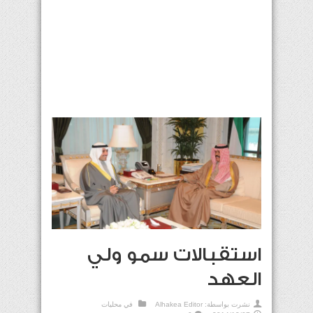
استقبالات سمو ولي
العهد
نشرت بواسطة:
Alhakea Editor
في
محليات