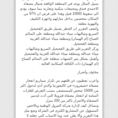
سبيل المثال يوجد في المنطقة الواقعة شمال مصفاة
الاحمدي فندق ومجمعات سكنية وتجارية مما سوف يؤدي
الى سقوط 10000 قتيل وهذا على فرض ان %97 من
السكان متحصنين بداخل منازلهم واجهزة التكييف
والتهوية مغلقة .
وكشف التقرير ان الخطر يشمل طريق الفحيحيل
السريع وشاليهات ميناء عبدالله ومنطقة على السالم
الصباح (ام الهيمان) ومنطقة ميناء عبدالله الغربية
ومنطقة الفحيحيل .
وركز التقريرعلي طريق الفحيحيل السريع وشاليهات
ميناء عبدالله ومنطقة ميناء عبدالله الغربية والفحيحيل
وأهمل بشكل يثير الشبهات منطقة على السالم الصباح
(ام الهيمان) ذات الكثافة السكانية العالية .
مخاوف وأضرار
واعرب نفطيون عن قلقهم من تكرار سيناريو انفجار
مصفاة «شيفرون» في كاليفورنيا والذي أدى لدخول اكثر
من 15000 شخص للمستشفى بسبب التعرض للغازات
السامة او انفجار مصفاة فنزويلا التي أدت لتدمير
المصفاة والاضرار باكثر من 200 منزل.
وتساءل كيف لإدارة شركة البترول الوطنية وبالاخص
المسؤول عن المشاريع الكبرى في الشركة وضع مثل
هذا التقرير وألا يعلن عنه، وما الاسباب التي جعلته لا