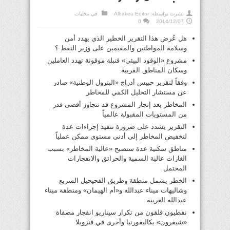
نشرت بواسطة:
Alhakea Editor
في
محليات
0
2014/12/07
هل عُرض هذا التقرير الخطير الذي يهدد أمن
وسلامة المواطنين والمقيمين على وزير النفط ؟
مشروع «الوقود البيئي» قنبلة موقوتة تهدد العاملين
وسكان المناطق القريبة
وفقاً لتقرير حبيس أدراج «البترول الوطنية» صادر
عن مستشار التحليل الكمي للمخاطر
المخاطر بعد إنجاز المشروع قد تتجاوز أقصى قدر
من المستويات المقبولة عالمياً
التقرير يشدد على ضرورة تنفيذ إجراءات عدة
لتخفيض المخاطر إلى أدنى مستوى ممكن عملياً
مناطق سكنية عدة ستصبح «عالية المخاطر» بسبب
الغازات عالية السمية والحرائق والانفجارات
المحتمل
الخطر يشمل منطقة وطريق الفحيحيل السريع
وشاليهات ميناء عبدالله و«أم الهيمان» ومنطقة ميناء
عبدالله الغربية
نفطيون قلقون من تكرار سيناريو انفجار مصفاة
«شيفرون» بكاليفورنيا وأخرى في فنزويلا