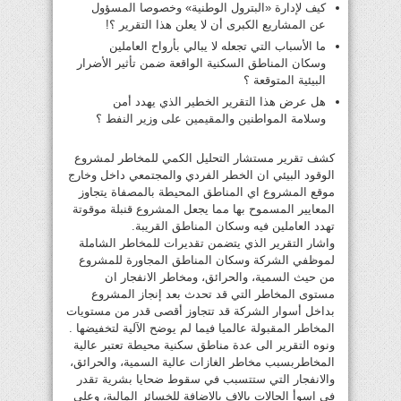
كيف لإدارة «البترول الوطنية» وخصوصا المسؤول
عن المشاريع الكبرى أن لا يعلن هذا التقرير ؟!
ما الأسباب التي تجعله لا يبالي بأرواح العاملين
وسكان المناطق السكنية الواقعة ضمن تأثير الأضرار
البيئية المتوقعة ؟
هل عرض هذا التقرير الخطير الذي يهدد أمن
وسلامة المواطنين والمقيمين على وزير النفط ؟
كشف تقرير مستشار التحليل الكمي للمخاطر لمشروع
الوقود البيئي ان الخطر الفردي والمجتمعي داخل وخارج
موقع المشروع اي المناطق المحيطة بالمصفاة يتجاوز
المعايير المسموح بها مما يجعل المشروع قنبلة موقوتة
تهدد العاملين فيه وسكان المناطق القريبة.
واشار التقرير الذي يتضمن تقديرات للمخاطر الشاملة
لموظفي الشركة وسكان المناطق المجاورة للمشروع
من حيث السمية، والحرائق، ومخاطر الانفجار ان
مستوى المخاطر التي قد تحدث بعد إنجاز المشروع
بداخل أسوار الشركة قد تتجاوز أقصى قدر من مستويات
المخاطر المقبولة عالميا فيما لم يوضح الآلية لتخفيضها .
ونوه التقرير الى عدة مناطق سكنية محيطة تعتبر عالية
المخاطربسبب مخاطر الغازات عالية السمية، والحرائق،
والانفجار التي ستتسبب في سقوط ضحايا بشرية تقدر
في اسوأ الحالات بالاف بالاضافة للخسائر المالية، وعلي