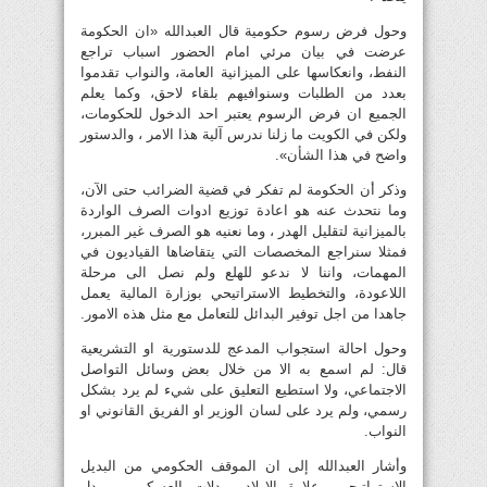
وحول فرض رسوم حكومية قال العبدالله «ان الحكومة
عرضت في بيان مرئي امام الحضور اسباب تراجع
النفط، وانعكاسها على الميزانية العامة، والنواب تقدموا
بعدد من الطلبات وسنوافيهم بلقاء لاحق، وكما يعلم
الجميع ان فرض الرسوم يعتبر احد الدخول للحكومات،
ولكن في الكويت ما زلنا ندرس آلية هذا الامر ، والدستور
واضح في هذا الشأن».
وذكر أن الحكومة لم تفكر في قضية الضرائب حتى الآن،
وما نتحدث عنه هو اعادة توزيع ادوات الصرف الواردة
بالميزانية لتقليل الهدر ، وما نعنيه هو الصرف غير المبرر،
فمثلا سنراجع المخصصات التي يتقاضاها القياديون في
المهمات، واننا لا ندعو للهلع ولم نصل الى مرحلة
اللاعودة، والتخطيط الاستراتيحي بوزارة المالية يعمل
جاهدا من اجل توفير البدائل للتعامل مع مثل هذه الامور.
وحول احالة استجواب المدعج للدستورية او التشريعية
قال: لم اسمع به الا من خلال بعض وسائل التواصل
الاجتماعي، ولا استطيع التعليق على شيء لم يرد بشكل
رسمي، ولم يرد على لسان الوزير او الفريق القانوني او
النواب.
وأشار العبدالله إلى ان الموقف الحكومي من البديل
الاستراتيجي وعلاوة الاولاد وبدلات العسكريين وبدل