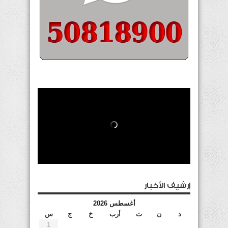
إرشيف الأخبار
أغسطس 2026
د
ن
ث
أرب
خ
ج
س
1