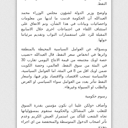
النفط.
واوضح وزير الدولة لشؤون مجلس الوزراء محمد
العبدالله أن الحكومة قدمت ما لديها من معلومات
واحصائيات وبيانات في هذا الشأن، وتم الاتفاق على
استئناف اللقاء في اجتماعات اخرى خلال الاسابيع
المقبلة للرد على استفسارات النواب وتقديم مرئياتنا
حولها.
وبسؤاله عن العوامل السياسية المحيطة بالمنطقة
واثرها في انخفاض سعر النفط، قال العبدالله «نصيب
حصة اوبك مجتمعه من قيمة الانتاج اليومي تقارب 30
في المئة من سوق النفط، العالمي، وحصة الكويت
ضمن اوبك اقل من 8 في المئة، اما العوامل السياسية،
فالسياسة تسحب الاقتصاد، والاقتصاد يؤثر فيها، واسعار
النفط تتأثر بعدد من العوامل سواء السياسي او العرض
والطلب او السيولة وغيرها».
رسوم حكومية
وأضاف «ولكن علينا ان نكون مؤمنين بقدرة السوق
للتغلب على المشاكل، والحكومة ستقوم بمسؤولياتها
تجاه الشعب للتأكد من استمرار العيش الكريم وعدم
تأثر اصحاب الدخول المتوسطة والمنخفضة من اي اجراء
يتخذ».