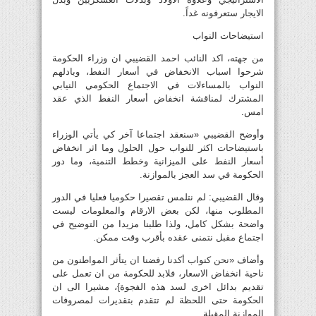
الايجار ستعرفونه غداً.
استيضاحات النواب
من جهته، اكد النائب احمد القضيبي ان وزراء الحكومة
شرحوا اسباب الانخفاض في أسعار النفط، وبادلهم
النواب بالمساءلات في الاجتماع الحكومي النيابي
المشترك لمناقشة انخفاض أسعار النفط الذي عقد
امس.
وأوضح القضيبي «سنعقد اجتماعا آخر كي يأتي الوزراء
باستيضاحات اكثر للنواب حول الحلول وما اثر انخفاض
أسعار النفط على الميزانية وخطط التنمية، وما دور
الحكومة في سد العجز بالموازنة.
وقال القضيبي: لم نتلمس تقصيرا حكوميا فعليا في الدور
المطلوب منها، لكن بعض الارقام والمعلومات ليست
واضحة بشكل كامل، ولذا طلبنا مزيدا من التوضيح في
اجتماع مقبل نتمنى عقده بأقرب وقت ممكن.
وأضاف «نحن كنواب أكدنا رفضنا ان يتأثر المواطنون من
ناحية انخفاض الاسعار، فلابد للحكومة من ان تعمل على
تقديم بدائل اخرى لسد هذه الفجوة}، مشيرا الى ان
الحكومة حتى اللحظة لم تتقدم بتقديرات لمصروفات
الموازنة المقبلة.