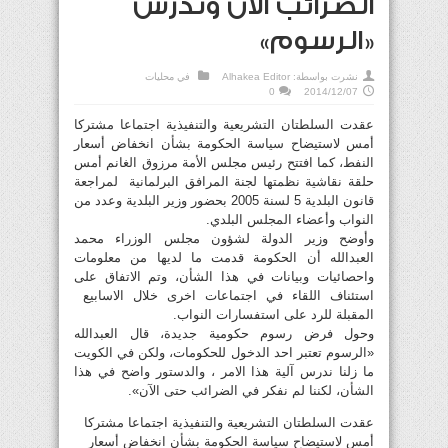
الضرائب الآن وندرس
«الرسوم»
نشرت بواسطة:
Alhakea Editor
في
محليات
0
2014/12/07
عقدت السلطتان التشريعية والتنفيذية اجتماعا مشتركا
أمس لاستيضاح سياسة الحكومة بشأن انخفاض أسعار
النفط، كما افتتح رئيس مجلس الأمة مرزوق الغانم أمس
حلقة نقاشية نظمتها لجنة المرافق البرلمانية لمراجعة
قانون البلدية 5 لسنة 2005 بحضور وزير البلدية وعدد من
النواب وأعضاء المجلس البلدي.
وأوضح وزير الدولة لشؤون مجلس الوزراء محمد
العبدالله أن الحكومة قدمت ما لديها من معلومات
واحصائيات وبيانات في هذا الشأن، وتم الاتفاق على
استئناف اللقاء في اجتماعات اخرى خلال الاسابيع
المقبلة للرد على استفسارات النواب.
وحول فرض رسوم حكومية جديدة، قال العبدالله
«الرسوم تعتبر احد الدخول للحكومات، ولكن في الكويت
ما زلنا ندرس آلية هذا الامر ، والدستور واضح في هذا
الشأن، لكننا لم نفكر في الضرائب حتى الآن».
عقدت السلطتان التشريعية والتنفيذية اجتماعا مشتركا
أمس لاستيضاح سياسة الحكومة بشأن انخفاض أسعار