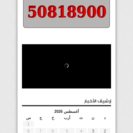
إرشيف الأخبار
أغسطس 2026
د
ن
ث
أرب
خ
ج
س
1
8
7
6
5
4
3
2