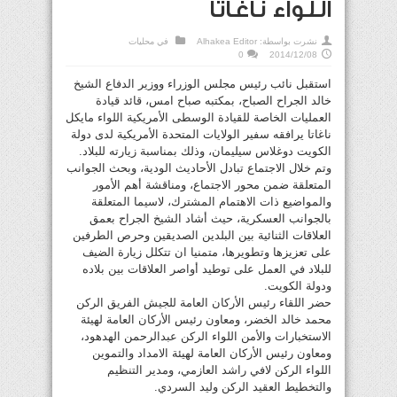
اللواء ناغاتا
نشرت بواسطة:
Alhakea Editor
في
محليات
0
2014/12/08
استقبل نائب رئيس مجلس الوزراء ووزير الدفاع الشيخ
خالد الجراح الصباح، بمكتبه صباح امس، قائد قيادة
العمليات الخاصة للقيادة الوسطى الأمريكية اللواء مايكل
ناغاتا يرافقه سفير الولايات المتحدة الأمريكية لدى دولة
الكويت دوغلاس سيليمان، وذلك بمناسبة زيارته للبلاد.
وتم خلال الاجتماع تبادل الأحاديث الودية، وبحث الجوانب
المتعلقة ضمن محور الاجتماع، ومناقشة أهم الأمور
والمواضيع ذات الاهتمام المشترك، لاسيما المتعلقة
بالجوانب العسكرية، حيث أشاد الشيخ الجراح بعمق
العلاقات الثنائية بين البلدين الصديقين وحرص الطرفين
على تعزيزها وتطويرها، متمنيا ان تتكلل زيارة الضيف
للبلاد في العمل على توطيد أواصر العلاقات بين بلاده
ودولة الكويت.
حضر اللقاء رئيس الأركان العامة للجيش الفريق الركن
محمد خالد الخضر، ومعاون رئيس الأركان العامة لهيئة
الاستخبارات والأمن اللواء الركن عبدالرحمن الهدهود،
ومعاون رئيس الأركان العامة لهيئة الامداد والتموين
اللواء الركن لافي راشد العازمي، ومدير التنظيم
والتخطيط العقيد الركن وليد السردي.