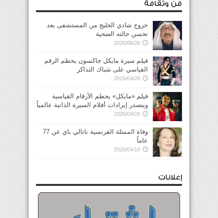
فن وثقافة
خروج شادي الخليج من المستشفى بعد
تحسن حالته الصحية
2026/06/26
فيلم سيرة مايكل جاكسون يحطم الرقم
القياسي على شباك التذاكر
2026/04/28
فيلم «مايكل» يحطم الأرقام القياسية
ويتصدر إيرادات أفلام السيرة الذاتية عالمياً
2026/04/28
وفاة الممثلة الفرنسية ناتالي باي عن 77
عاماً
2026/04/19
إعلانات