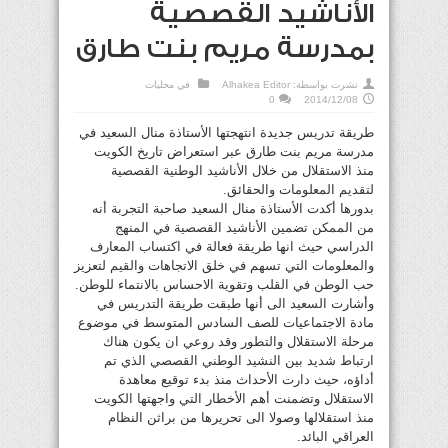
الأناشيد القصصية
بمدرسة مريم بنت طارق
نشرت بواسطة:
Alhakea Editor
في
محليات
0
2014/12/08
طريقة تدريس جديدة انتهجتها الأستاذة منال السعيد في
مدرسة مريم بنت طارق عبر استعراض تاريخ الكويت
منذ الاستقلال من خلال الأناشيد الوطنية القصصية
لتقديم المعلومات والحقائق.
بدورها أكدت الأستاذة منال السعيد صاحبة التجربة أنه
من الممكن تضمين الأناشيد القصصية في المنهج
الدراسي حيث انها طريقة فعالة في اكتساب المعارف
والمعلومات التي تسهم في خلق الاتجاهات والقيم لتعزيز
حب الوطن في القلب وتقوية الاحساس بالانتماء للوطن.
وأشارت السعيد الى أنها طبقت طريقة التدريس في
مادة الاجتماعيات للصف السادس المتوسط في موضوع
مرحلة الاستقلال والتطور وقد روعي ان يكون هناك
ارتباط شديد بين النشيد الوطني القصصي الذي تم
أداؤه، حيث دارت الأحداث منذ بدء توقيع معاهدة
الاستقلال وتضمنت أهم الأخطار التي واجهتها الكويت
منذ استقلالها وصولا الى تحريرها من براثن النظام
العراقي البائد.