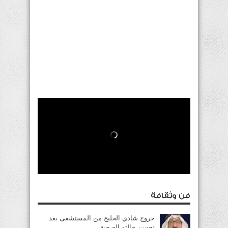
فن وثقافة
خروج شادي الخليج من المستشفى بعد
تحسن حالته الصحية