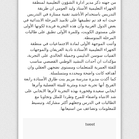
من جهته ذكر مدير ادارة الشؤون التعليمية لمنطقة
الجهراء التعليمية الأستاذ وليد العومي ان طريقة
التدريس باستخدام الأناشيد تقنية ممتازة في التدريس
حيث انه قد تم تطبيقها على تلاميذ المرحلة الابتدائية في
بعض الدول العربية وأن هذه التجربة فريدة لكونها الأولى
على مستوى الكويت، وللمرة الأولى تطبق على طالبات
المرحلة المتوسطة.
وأثنت الموجهة الأولى لمادة الاجتماعيات في منطقة
الجهراء التعليمية الأستاذة نادية العريفان والموجهات
الفنيات سوسن الدليمي وجميلة الخالدي على التجربة،
مؤكدات ان أحداث النشيد الوطني القصصي مناسب
للفئة العمرية للمتعلمات ومستوى نضجهن العقلي وان
أهدافه كانت واضحة ومحدده ومتسلسلة.
كما أكدت مديرة مدرسة مريم بنت طارق الأستاذة رابعة
الفريح أنها تجربة جيدة ومثرية للبيئة الفصلية وأثرها
ايجابي سعيدة وفخورة بهذه التجربة لأثرها الايجابي على
شد الانتباه واضفاء للمرح وطردا للملل وتجاوبا مع
الطالبات في الدرس وجعلهم أكثر مشاركة، وتبسيط
للمعلومات وتضاعف من استيعابها.
tweet