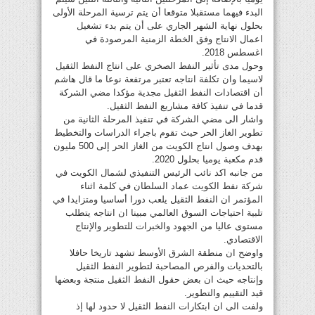
البدء فيهما مستقبلا متوقعا أن يتم ترسية المرحلة الأولى
بحلول نهاية الشهر الجاري على أن يتم بدء تشغيل
اعمال الانتاج وفق الخطة الزمنية المرصودة في
اغسطس 2018.
وحول مدى تأثير النفط الصخري على انتاج النفط الثقيل
لاسيما وان تكلفة انتاجه تعتبر مرتفعة نوعا ما قال هاشم
أن اقتصادات النفط الثقيل مجدية مؤكدا مضي الشركة
قدما في تنفيذ كافة مشاريع النفط الثقيل.
واشار الى مضي الشركة في تنفيذ المرحلة الثانية من
تطوير الغاز الحر حيث تقوم باجراء الدراسات والتخطيط
بهدف وصول انتاج الكويت من الغاز الحر إلى 500 مليون
قدم مكعبة يوميا بحلول 2020.
من جانبه اكد نائب الرئيس التنفيذي لشمال الكويت في
شركة نفط الكويت عماد السلطان في كلمة اثناء
المؤتمر ان النفط الثقيل يلعب دورا أساسيا ومتزايدا في
تلبية احتياجات السوق العالمي مبينا ان انتاجه يتطلب
مستوى عاليا من الجهود والخبرات للتطوير والإنتاج
الاقتصادي.
واوضح ان منطقة الشرق الأوسط تشهد تاريخا حافلا
بالتحديات والفرص المصاحبة لتطوير النفط الثقيل
وإنتاجه حيث ان بعض حقول النفط الثقيل منتجة وبعضها
قيد التقييم والتطوير.
ولفت الى ان ابتكارات النفط الثقيل لا حدود لها إذ