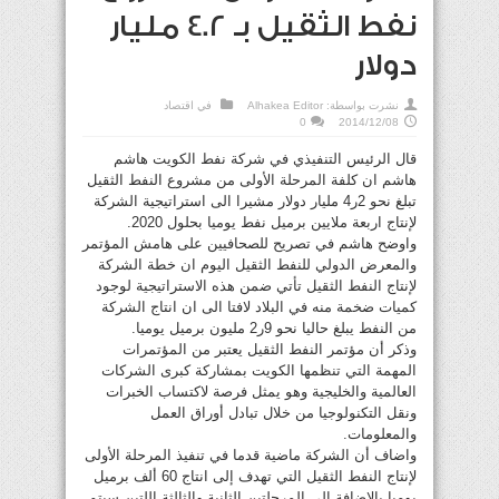
نفط الثقيل بـ 4.2 مليار
دولار
نشرت بواسطة:
Alhakea Editor
في
اقتصاد
0
2014/12/08
قال الرئيس التنفيذي في شركة نفط الكويت هاشم
هاشم ان كلفة المرحلة الأولى من مشروع النفط الثقيل
تبلغ نحو 2ر4 مليار دولار مشيرا الى استراتيجية الشركة
لإنتاج اربعة ملايين برميل نفط يوميا بحلول 2020.
واوضح هاشم في تصريح للصحافيين على هامش المؤتمر
والمعرض الدولي للنفط الثقيل اليوم ان خطة الشركة
لإنتاج النفط الثقيل تأتي ضمن هذه الاستراتيجية لوجود
كميات ضخمة منه في البلاد لافتا الى ان انتاج الشركة
من النفط يبلغ حاليا نحو 9ر2 مليون برميل يوميا.
وذكر أن مؤتمر النفط الثقيل يعتبر من المؤتمرات
المهمة التي تنظمها الكويت بمشاركة كبرى الشركات
العالمية والخليجية وهو يمثل فرصة لاكتساب الخبرات
ونقل التكنولوجيا من خلال تبادل أوراق العمل
والمعلومات.
واضاف أن الشركة ماضية قدما في تنفيذ المرحلة الأولى
لإنتاج النفط الثقيل التي تهدف إلى انتاج 60 ألف برميل
يوميا بالإضافة إلى المرحلتين الثانية والثالثة اللتين سيتم