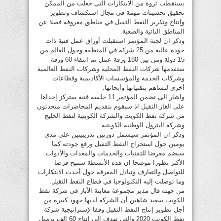
يستقطب ثروة من الابتكارات التي جعلت من الممكن
تحقيق تحسينات مهمة في مجال استكشاف وتطوير
وإنتاج وتكرير النفط الثقيل في مناطق معروفة فضلا عن
المناطق النائية والصعبة.
وذكر ان لجنة المؤتمر استقبلت أوراق عمل فنية ذات
جودة عالية من 25 شركة في المنطقة وحول العالم من
15 دولة ومن بين 180 ورقة عمل تم انتقاء 60 ورقة
ستقدمها شركات النفط المحلية وشركات النفط العالمية
وشركات الخدمة والمؤسسات الأكاديمية وقطاعات
أخرى لتساهم بتقنياتها وأبحاثها.
واشار الى تضمن المؤتمر 11 جلسة فنية ستركز إحداها
على الغاز الثقيل اذ سيقوم بتقديم المحاضرات متحدثون
من شركة نفط الكويت والشركة الكويتية لنفط الخليج
وشركة البترول الوطنية الكويتية.
وذكر ان المؤتمر سيشمل دورتين تدريبيتين على مدى
يومين حول استخراج النفط الثقيل ورفع جودته كما
سيضم معرضا للتقنيات والخدمات والمعدات والأدوات
الأكثر تطورا موضحا ان هذه الأنشطة ستتيح فرصا
للتواصل والتعارف وتبادل المعرفة حول أحدث الابتكارات
وما توصلت إليه التكنولوجيا في قطاع النفط الثقيل.
من جهته قال مدير مجموعة معاينة الآبار في شركة نفط
الكويت سعيد شاهين أن الشركة لديها جهود كبيرة من
أجل تطوير إنتاج النفط الثقيل وفقا لإستراتيجية شركة
نفط الكويت 2020 والتي تهدف الى انتاج 60 الف برميل