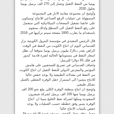
يوميا من النفط الثقيل وتصل إلى 270 الف برميل يوميا
بحلول 2030.
وأوضح ان مجموعة معاينة الابار هي المجموعة
المسؤولة عن عمليات الرفع الصناعي للانتاج ‘وسيكون
على عاتقنا تشغيل المضخات الميكانيكية التي ستعمل
على رفع النفط الثقيل الى السطح ولذلك سنقوم
باستقدام ما يقارب 1800 مضخة سيتم تركيبها في 2018
قال الرئيس التنفيذي في مؤسسة البترول الكويتية نزار
العدساني اليوم ان انتاج الكويت من النفط في الوقت
الراهن يقدر ب9ر2 مليون برميل يوميا متوقعا أن تظل
اسعار النفط في مستوياتها الحالية لفترة قادمة ‘لتدور
في فلك 65 دولارا للبرميل’.
واضاف العدساني في تصريح للصحفيين على هامش
المؤتمر والمعرض الدولي للنفط الثقيل ان انتاج الكويت
من النفط في معدلاته الطبيعية ولا يوجد خفض حاليا
للانتاج مشيرا الى استمرار حقل الوفرة النفطي بالعمل
بشكل طبيعي.
واوضح ان انتاج منطقة الوفرة الكلي يبلغ نحو 200 الف
برميل يوميا منها 100 الف برميل لشركة شيفرون
السعودية ومثلها لشركة نفط الخليج مبينا ان ‘انتاج
الوفرة يسير وفق خططه حسب العمليات ولا يوجد
خفض بكميات الانتاج حاليا’.
وحول توقف حقل الخفجي وموعد عودة الانتاج منه قال