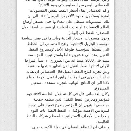
العدساني ‘ليس من المعلوم متى يعود الانتاج’.
واكد العدساني بقاء أسعار النفط بنفس المستويات
لفترة ‘وستكون بحدود 65 دولارا للبرميل’ لافتا الى ان
تلك المستويات ستظل على معدلاتها حتى تستقر أوضاع
العالم الاقتصادية او تحدث انتعاشة او تتغير سياسة الدول
المصدرة للنفط في (اوبك).
وحول مستويات الاسعار الحالية وتأثيرها في تغيير سياسة
مؤسسة البترول الإنتاجية اوضح العدساني ان الخطط
التي تنفذها المؤسسة طويلة الأجل ‘ومشروع النفط
الثقيل يمتد الى عشرين عاما واستراتيجية المؤسسة
تمتد حتى 2030’ مبينا انه من الضروري ان تبدأ المراحل
الاولى لإنتاج النفط الثقيل الان لتظهر نتائجها مستقبلا.
وعن تجربة انتاج النفط الثقيل قال العدساني ان هناك
دراسات تجرى في الوقت الراهن لتفعيل تجربة الانتاج
لافتا الى ان النتائج النهائية للتجربة ستحدد مستقبل
المشروع.
وكان العدساني قال في كلمته خلال الجلسة الافتتاحية
لمؤتمر ومعرض النفط الثقيل الذي تنظمه جمعية
مهندسي البترول ان المؤتمر يطرح قضية على درجة
كبيرة من الأهمية مؤكدا ان النفط الثقيل بات اليوم
واحدا من الأهداف الاستراتيجية لمعظم شركات النفط
العالمية.
واضاف ان القطاع النفطي في دولة الكويت يولي