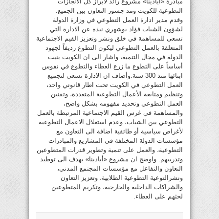
مبادرة «أيادينا» مشروع رائد لابراز كل الانجازات
التطوعية للكويت ومد جسور التعاون بين الجميع.
وقدم مدير ادارة العمل التطوعي في وزارة الدولة
لشؤون الشباب فؤاد بوشهري نبذة عن الادارة التي
تسعى للمساهمة في خلق ونشر وتعزيز القيم الاجتماعية
المتعلقة بالعمل التطوعي ليكون التطوع رديفاً لجهود
الدولة في مجال التنمية، واشار الى ان الكويت بنيت
أساساً على التطوع ما زرع العطاء والتطوع في نفوس
ابنائها منذ 300 سنة.وأضاف ان الادارة تسعى لتجميع
العمل التطوعي في الكويت تحت اطار قانوني واحد،
وتنظيم ومتابعة الأعمال التطوعية المتعددة، وتقنين
العمل التطوعي وتحديد مفهومه بشكل واضح،
والمساهمة في غرس القيم الاجتماعية المرتبطة بالعمل
التطوعي بين الشباب، وعدم استغلال الاعمال التطوعية
لأغراض سياسية أو طائفية اضافة الى التعاون مع
مؤسسات الدولة المختلفة في المشاريع والمبادرات
التطوعية، والعمل على تنمية وتطوير قدرات المتطوعين
وتدريبهم. واوضح ان مشروع «أيادينا» يهدف الى توطيد
التعاون والتفاعل مع مؤسسات المجتمع المدني،
ونشرالتوعية التطوعية الطلابية، وتعزيز التعاون
والشراكات الداخلية والخارجية، وتكريم المتطوعين
لحثهم على العطاء.