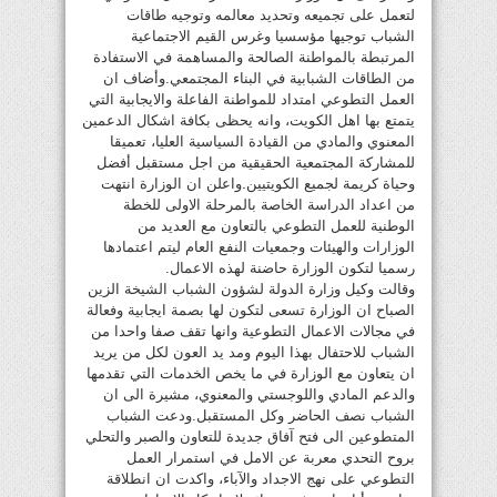
لتعمل على تجميعه وتحديد معالمه وتوجيه طاقات
الشباب توجيها مؤسسيا وغرس القيم الاجتماعية
المرتبطة بالمواطنة الصالحة والمساهمة في الاستفادة
من الطاقات الشبابية في البناء المجتمعي.وأضاف ان
العمل التطوعي امتداد للمواطنة الفاعلة والايجابية التي
يتمتع بها اهل الكويت، وانه يحظى بكافة اشكال الدعمين
المعنوي والمادي من القيادة السياسية العليا، تعميقا
للمشاركة المجتمعية الحقيقية من اجل مستقبل أفضل
وحياة كريمة لجميع الكويتيين.واعلن ان الوزارة انتهت
من اعداد الدراسة الخاصة بالمرحلة الاولى للخطة
الوطنية للعمل التطوعي بالتعاون مع العديد من
الوزارات والهيئات وجمعيات النفع العام ليتم اعتمادها
رسميا لتكون الوزارة حاضنة لهذه الاعمال.
وقالت وكيل وزارة الدولة لشؤون الشباب الشيخة الزين
الصباح ان الوزارة تسعى لتكون لها بصمة ايجابية وفعالة
في مجالات الاعمال التطوعية وانها تقف صفا واحدا من
الشباب للاحتفال بهذا اليوم ومد يد العون لكل من يريد
ان يتعاون مع الوزارة في ما يخص الخدمات التي تقدمها
والدعم المادي واللوجستي والمعنوي، مشيرة الى ان
الشباب نصف الحاضر وكل المستقبل.ودعت الشباب
المتطوعين الى فتح آفاق جديدة للتعاون والصبر والتحلي
بروح التحدي معربة عن الامل في استمرار العمل
التطوعي على نهج الاجداد والآباء، واكدت ان انطلاقة