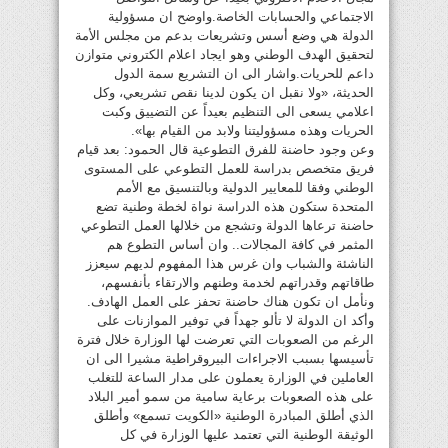
الاجتماعي والحسابات الخاصة.واوضح ان مسؤولية
الدولة هي وضع أسس وتشريعات بدعم من مجلس الأمة
لتحقيق الهدف الوطني وهو ايجاد اعلام الكتروني متوازن
داعم للحريات.واشار الى ان التشريع سمة الدول
الحديثة، «ولا نقبل ان يكون لدينا نقص تشريعي، وكل
اعلامي يسعى الى التنظيم بعيداً عن التضييق وكبت
الحريات وهذه مسؤوليتنا ولابد من القيام بها».
وعن وجود حاضنة للفرق التطوعية قال الحمود: بعد قيام
فريق متخصص بدراسة للعمل التطوعي على المستوى
الوطني وفقا للمعايير الدولية وبالتنسيق مع الأمم
المتحدة ستكون هذه الدراسة نواة لخطة وطنية تضع
حاضنة ترعاها الدولة وتشجع من خلالها العمل التطوعي
المثمر في كافة المجالات.. وان أساس التطوع هم
الناشئة والشباب وان غرس هذا المفهوم لديهم سيعزز
طاقاتهم وقدراتهم لخدمة وطنهم والارتقاء بأنفسهم،
ونأمل ان تكون هناك حاضنة تحفز على العمل الهادف.
وأكد ان الدولة لا تألو جهداً في توفير الموازنات على
الرغم من الصعوبات التي تعرضت لها الوزارة خلال فترة
تأسيسها بسبب الاجراءات البيروقراطية مشيرا الى ان
العاملين في الوزارة يعملون على مدار الساعة للتغلب
على هذه الصعوبات برعاية سامية من سمو أمير البلاد
الذي أطلق المبادرة الوطنية «الكويت تسمع» وأطلق
الوثيقة الوطنية التي تعتمد عليها الوزارة في كل