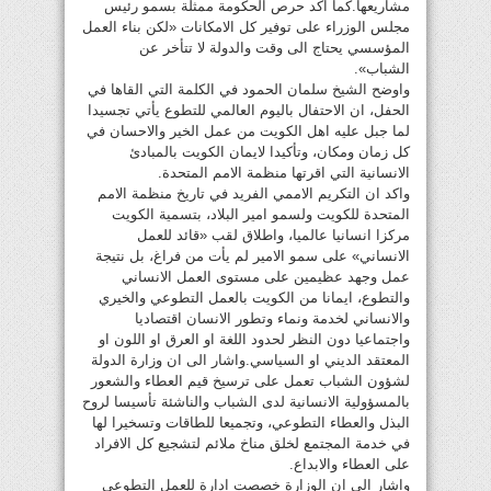
مشاريعها.كما اكد حرص الحكومة ممثلة بسمو رئيس
مجلس الوزراء على توفير كل الامكانات «لكن بناء العمل
المؤسسي يحتاج الى وقت والدولة لا تتأخر عن
الشباب».
واوضح الشيخ سلمان الحمود في الكلمة التي القاها في
الحفل، ان الاحتفال باليوم العالمي للتطوع يأتي تجسيدا
لما جبل عليه اهل الكويت من عمل الخير والاحسان في
كل زمان ومكان، وتأكيدا لايمان الكويت بالمبادئ
الانسانية التي اقرتها منظمة الامم المتحدة.
واكد ان التكريم الاممي الفريد في تاريخ منظمة الامم
المتحدة للكويت ولسمو امير البلاد، بتسمية الكويت
مركزا انسانيا عالميا، واطلاق لقب «قائد للعمل
الانساني» على سمو الامير لم يأت من فراغ، بل نتيجة
عمل وجهد عظيمين على مستوى العمل الانساني
والتطوع، ايمانا من الكويت بالعمل التطوعي والخيري
والانساني لخدمة ونماء وتطور الانسان اقتصاديا
واجتماعيا دون النظر لحدود اللغة او العرق او اللون او
المعتقد الديني او السياسي.واشار الى ان وزارة الدولة
لشؤون الشباب تعمل على ترسيخ قيم العطاء والشعور
بالمسؤولية الانسانية لدى الشباب والناشئة تأسيسا لروح
البذل والعطاء التطوعي، وتجميعا للطاقات وتسخيرا لها
في خدمة المجتمع لخلق مناخ ملائم لتشجيع كل الافراد
على العطاء والابداع.
واشار الى ان الوزارة خصصت ادارة للعمل التطوعي