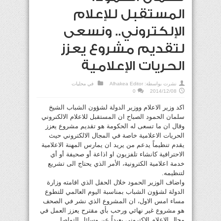
المستقبل للإعلام
الإلكتروني.. ونسعى
لتقديم مشروع يعزز
الحريات الإعلامية
نشرت بواسطة:
Alhakea Editor
في
محليات
0
2014/12/08
اكد وزير الاعلام ووزير الدولة لشؤون الشباب الشيخ
سلمان الحمود الصباح ان المستقبل للاعلام الالكنروني
وقال ان ما تسعى له الحكومة هو تقديم مشروع يعزز
الحريات الاعلامية خاصة في المجال الالكتروني حيث
يقدم تنظيماً يدعم من يريد ان يمارس المهنة الاعلامية
الاحترافية كانشاء تلفزيون او اذاعة أو صحيفة أو أي
خدمة اعلامية الكترونية، الأمر الذي يحتاج الى تشريع
لتنظيمه.
واضاف الوزير الحمود خلال الحفل الذي اقامته وزارة
الدولة لشؤون الشباب بمناسبة اليوم العالمي للتطوع
مساء امس الاول، ان المشروع الذي نشر في الصحف
هو مشروع غير نهائي ورحب بأي مقترح يعزز العمل في
مجال الاعلام الاكتروني بعيداً عن وسائل التواصل