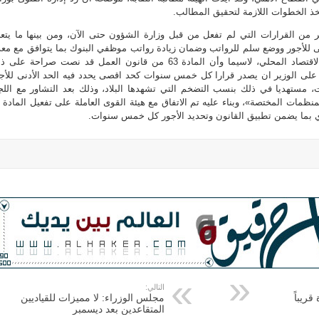
ذ الخطوات اللازمة لتحقيق المطالب.
 من القرارات التي لم تفعل من قبل وزارة الشؤون حتى الآن، ومن بينها ما يتع
نى للأجور ووضع سلم للرواتب وضمان زيادة رواتب موظفي البنوك بما يتوافق مع مع
التضخم العام، الذي يشهده الاقتصاد المحلي، لاسيما وأن المادة 63 من قانون العمل قد نصت صراحة عل
على الوزير ان يصدر قرارا كل خمس سنوات كحد اقصى يحدد فيه الحد الأدنى للأج
ت، مستهديا في ذلك بنسب التضخم التي تشهدها البلاد، وذلك بعد التشاور مع اللج
ي بما يضمن تطبيق القانون وتحديد الأجور كل خمس سنوات.
التالي:
مجلس الوزراء: لا مميزات للقياديين
المتقاعدين بعد ديسمبر