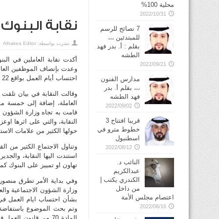
محلية 100%
2022/10/31
نقابة البنوك: اح
7 نصائح للرسم
للمبتدئين ،،،
نشرت بواسطة:
Alhakea Editor
بقلم : أ. بدر فهد
الطشه
أكدت نقابة العاملين في الب
2022/09/21
وعدت بإنصاف الموظفين العامل
احتساب أيام العمل بواقع 22 يوماً شهرياً وليس 26.
مدارس الفنون
،،، بقلم أ. بدر
وقالت النقابة في بيان تلقت 
فهد الطشه
العاملة، إضافة إلى خمسة مست
2022/09/02
قامت به تجاه وزارة الشؤون و
قريبا افتتاح 3
النقابة، والتي على اثرها اوعز
خطوط مترو في
حولها الكثير من علامات الاستف
وتناول الاجتماع الكثير من الق
2022/08/12
استندت اليها النقابة، والجدي
النائب د.
تهاون او تمييز على البنوك ك
عبدالكريم
الكندري يكتب |
وفي بداية الأمر تطرق منصور
من داخل
وزارة الشؤون الاجتماعية وا
اعتصام مجلس الأمة
2022/06/16
وتم بحث الموضوع باستفاضة و
المادة 70 من قانون ا