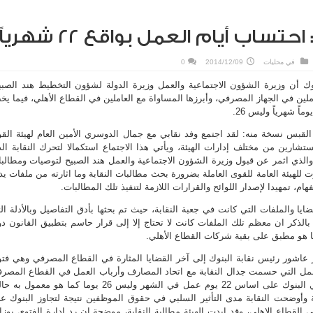
تساب أيام العمل بواقع 22 شهرياً
في
محليات
2014/12/09
0
نوك أن وزيرة الشؤون الاجتماعية والعمل وزيرة الدولة لشؤون التخطيط هند الصبي
ين في الجهاز المصرفي، وأبرزها المساواة مع العاملين في القطاع الأهلي، فيما ي
القبس نسخة منه: لقد اجتمع وفد نقابي مع جمال الدوسري الأمين العام لهيئة الق
شارين من مختلف إدارات الهيئة، ويأتي هذا الاجتماع استكمالا لتحرك النقابة ال
الذي اثمر عن قبول وزيرة الشؤون الاجتماعية والعمل هند الصبيح لتوصيات ومطالب
ت للهيئة العامة للقوى العاملة بضرورة بحث مطالبات النقابة وما اثارته من ملفات يد
هام، تمهيدا لإصدار اللوائح والقرارات اللازمة لتنفيذ تلك المطالبات.
ضايا والملفات التي كانت في جعبة النقابة، حيث تم بحثها بأدق التفاصيل وبالأدلة ال
ر بالذكر ان معظم تلك الملفات كانت لا تحتاج إلا إلى قرار حاسم بتطبيق القانون د
ما هو مطبق على بقية شركات القطاع الأهلي.
 عاشور رئيس نقابة البنوك إلى آخر القضايا المثارة في القطاع المصرفي وهي فت
لعمل التي حسمت جدال النقابة مع اتحاد المصارف وأرباب العمل في القطاع المصر
بشأن احتساب ايام العمل في البنوك على اساس 22 يوم عمل في الشهر وليس 26 يوما كما هو معمول ب
أوضحت النقابة مدى التأثير السلبي في حقوق الموظفين نتيجة لتجاوز البنوك ع
لعمل في القطاع الاهلي، وقد ايدت الهيئة مطالبة النقابة، موضحة ان رد إدارة الفتوى بوزا