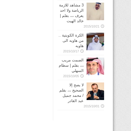
3 مشاهد للازمة
الرياضة ولا احد
يعرف ،،، بقلم |
خالد الهيت
2015/10/21
الكرة الكويتية ..
من هاويه الى
هاويه
2015/10/17
الصمت مريب
،،، بقلم | سطام
السهلي
2015/10/05
لا يصح إلا
الصحيح ،،، بقلم
/ محمد جميل
عبد القادر
2015/10/01