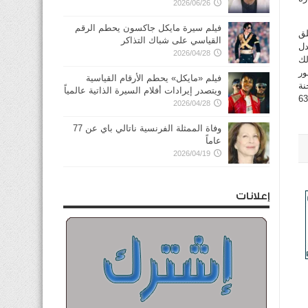
2026/06/26
فيلم سيرة مايكل جاكسون يحطم الرقم
لق
القياسي على شباك التذاكر
دل
2026/04/28
ى ذلك
ور
فيلم «مايكل» يحطم الأرقام القياسية
نة
ويتصدر إيرادات أفلام السيرة الذاتية عالمياً
الاستشارية لشؤون العمل والمنظمات المختصة»، وبناء عليه تم الاتفاق مع هيئة القوى العاملة على تفعيل المادة 63
2026/04/28
وفاة الممثلة الفرنسية ناتالي باي عن 77
عاماً
2026/04/19
إعلانات