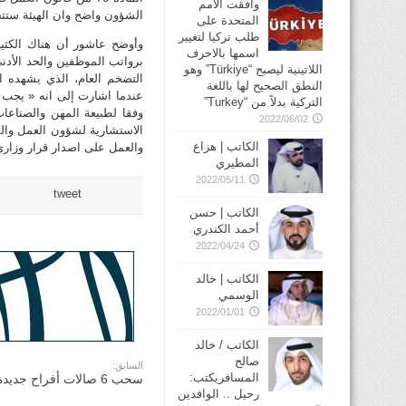
وافقت الأمم
الشؤون واضح وان الهيئة ستتخ
المتحدة على
طلب تركيا لتغيير
وأوضح عاشور أن هناك الكثير
اسمها بالاحرف
برواتب الموظفين والحد الأد
اللاتينية ليصبح “Türkiye” وهو
النطق الصحيح لها باللغة
عندما اشارت إلى انه « يجب 
التركية بدلاً من “Turkey”
وفقا لطبيعة المهن والصناعا
2022/06/02
الكاتب | هزاع
والعمل على اصدار قرار وزار
المطيري
2022/05/11
tweet
الكاتب | حسن
أحمد الكندري
2022/04/24
الكاتب | خالد
الوسمي
2022/01/01
الكاتب / خالد
صالح
السابق:
المسافريكتب:
سحب 6 صالات أفراح جديدة قريباً
رحيل .. الوافدين