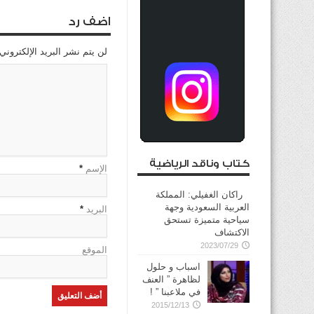
اضف رد
لن يتم نشر البريد الإلكتروني
كتاب وناقد الرياضية
الإسم
*
راكان الغفيلي: المملكة
العربية السعودية وجهة
البريد
*
سياحية متميزة تستحق
الاكتشاف
2023/07/29
الموقع
اسباب و حلول
لظاهرة ” العنف
في ملاعبنا ” !
2015/12/13