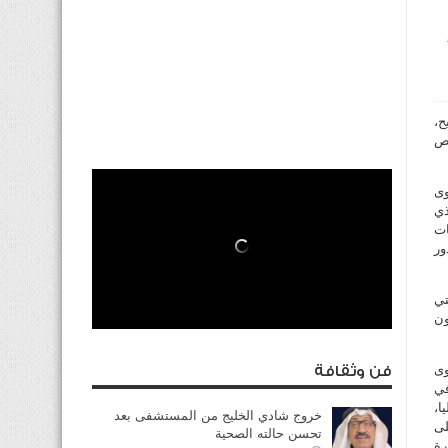
ح،
خص
وى
ذي
ات
ور
تي
ون
وى
فن وثقافة
في
ه حاليا،
خروج شادي الخليج من المستشفى بعد
لى
تحسن حالته الصحية
رة