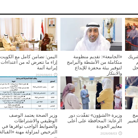
شريك
«الجامعة»: تقديم منظومة
اليمن: تضامن كامل مع الكويت
متكاملة من الأنشطة والبرامج
إزاء ما تتعرض له من اعتداءات
حل
لتوفير بيئة محفزة للإبداع
إيرانية آثمة
والابتكار
2026/08/03
2026/08/03
مج
وزيرة «الشؤون» تفقّدت دور
وزير الصحة يعتمد الوصف
تغيير
الرعاية: المحافظة على أعلى
الوظيفي والاشتراطات
معايير الجودة
والضوابط الواجب توافرها في
الترخيص لمزاولة مهنة «القبالة
2026/08/03