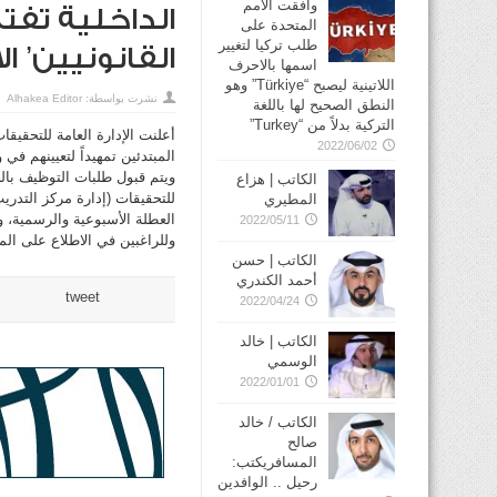
وافقت الأمم
الداخلية تفتح
المتحدة على
طلب تركيا لتغيير
القانونيين’ ا
اسمها بالاحرف
اللاتينية ليصبح “Türkiye” وهو
نشرت بواسطة:
Alhakea Editor
النطق الصحيح لها باللغة
التركية بدلاً من “Turkey”
أعلنت الإدارة العامة للتحقيق
2022/06/02
المبتدئين تمهيداً لتعيينهم في وظي
الكاتب | هزاع
للتحقيقات (إدارة مركز التدري
المطيري
العطلة الأسبوعية والرسمية، و
2022/05/11
وللراغبين في الاطلاع على المعلومات 
الكاتب | حسن
أحمد الكندري
tweet
2022/04/24
الكاتب | خالد
الوسمي
2022/01/01
الكاتب / خالد
صالح
المسافريكتب:
رحيل .. الوافدين