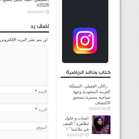
2026»
2026/08/03
اضف رد
لن يتم نشر البريد الإلكتروني
كتاب وناقد الرياضية
راكان الغفيلي: المملكة
الإسم
*
العربية السعودية وجهة
سياحية متميزة تستحق
الاكتشاف
2023/07/29
البريد
*
اسباب و حلول
لظاهرة ” العنف
الموقع
في ملاعبنا ” !
2015/12/13