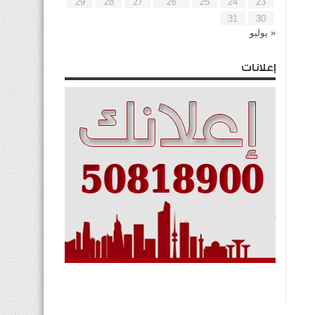
29
28
27
26
25
24
23
31
30
« يوليو
إعلانات