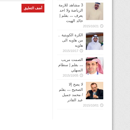
3 مشاهد للازمة
الرياضة ولا احد
يعرف ،،، بقلم |
خالد الهيت
2015/10/21
الكرة الكويتية ..
من هاويه الى
هاويه
2015/10/17
الصمت مريب
،،، بقلم | سطام
السهلي
2015/10/05
لا يصح إلا
الصحيح ،،، بقلم
/ محمد جميل
عبد القادر
2015/10/01