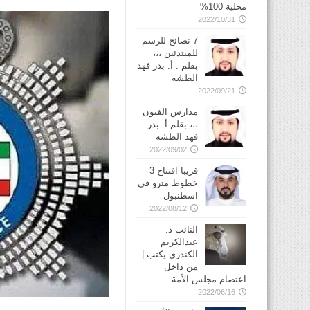
محلية 100%
2022/10/31
7 نصائح للرسم
للمبتدئين ،،،
بقلم : أ. بدر فهد
الطشه
2022/09/21
مدارس الفنون
،،، بقلم أ. بدر
فهد الطشه
2022/09/02
قريبا افتتاح 3
خطوط مترو في
2022/08/12
النائب د.
عبدالكريم
الكندري يكتب |
من داخل
اعتصام مجلس الأمة
2022/06/16