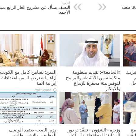
التالي:
إعدام ‘خادمة’ طعنت طفلة 30 طعنة
النصف يسأل عن مشروع الغاز الرابع بمينا
الأحمد
شريك
«الجامعة»: تقديم منظومة
اليمن: تضامن كامل مع الكويت
متكاملة من الأنشطة والبرامج
إزاء ما تتعرض له من اعتداءات
حل
لتوفير بيئة محفزة للإبداع
إيرانية آثمة
والابتكار
2026/08/03
2026/08/03
مج
وزيرة «الشؤون» تفقّدت دور
وزير الصحة يعتمد الوصف
تغيير
الرعاية: المحافظة على أعلى
الوظيفي والاشتراطات