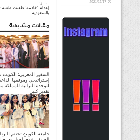
2021/11/17
السابق:
بالسعودية
مقالات مشابهة
السفير المغربي: الكويت 
إستراتيجي وموقفها الداعم
للوحدة الترابية للمملكة م
تقدير كبير
2026/08/03
جامعة الكويت تختتم البرنا
الصيفي «معاً لجيل يصنع ال