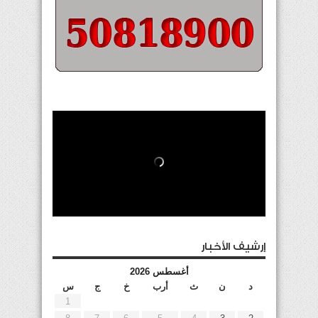
إرشيف الأخبار
أغسطس 2026
د
ن
ث
أرب
خ
ج
س
1