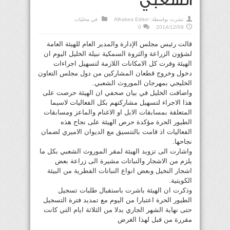
الشعبي
نشرت بواسطة:
Alhakea Editor
في
محليات
0
2014/12/09
قالت رئيس مجلس الإدارة والمدير العام للهيئة العامة
لشؤون الزراعة والثروة السمكية نبيلة الخليل اليوم ان
الهيئة وفرت كل الامكانات اللازمة لتسهيل اجراءات
دخول وخروج قطعان المشاركين من دول مجلس التعاون
الخليجي بمهرجان الموروث الشعبي.
واضافت الخليل في بيان صحفي ان الهيئة حرصت على
هذا الاجراء لتسهيل مشاركتهم بكل الفعاليات لاسيما
المتعلقة بمسابقات الابل او الاغنام والماعز ومسابقات
الطيور الحرة مؤكدة حرص الهيئة على نجاح هذه
الفعاليات اذ قامت بالتنسيق مع الديوان الاميري لضمان
نجاحها.
واشارت الى تزويد الهيئة لمقر الموروث الشعبي بكل ما
يلزم من الاشجار والنباتات مشيرة الى زراعة بعض
اشجار النخيل وبعض انواع النباتات الفطرية من البيئة
الكويتية.
وذكرت ان الهيئة باشرت باستقبال طلبات تسجيل
الطيور الحرة اعتبارا من اليوم مع تمديد فترة التسجيل
حتى نهاية الشهر الجاري بدلا من الثلاثة ايام التي كانت
مقررة من قبل لهذا الغرض