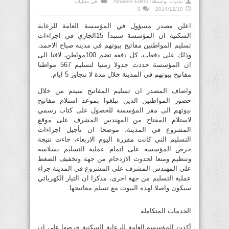
نشرت بواسطة:
Alhakea Editor
في
محليات
0
2014/12/10
اعلن مصدر مسؤول في المؤسسة العامة للرعاية
السكنية ان المؤسسة ستبدأ 15الجاري في اجراءات
تسليم المواطنين مفاتيح بيوتهم في مدينة صباح الاحمد،
وذلك على دفعات، كل دفعة تضم 100مواطن، لافتا الى
ان المؤسسة حددت جدولا زمنيا لتسليم 567 مواطنا
مفاتيح بيوتهم في المدينة خلال مدة لا تتجاوز 5 ايام.
واضاف المصدر ان تسليم المفاتيح سيتم من خلال
حضور المواطنين الذين تبلغوا بموعد استلام مفاتيح
بيوتهم الى مقر المؤسسة للحصول على كتاب رسمي
لاستلام المفتاح من المهندس المشرف على موقع
المشروع في المدينة، موضحا ان تأجيل اجراءات
التسليم التي كانت مقررة اليوم الاربعاء، جاءت نتيجة
حرص المؤسسة على اتمام عملية التسليم بسلاسة
وتنظيم ومنعا لحدوث الازدحام من جهة وتخفيف الضغط
على المهندس المشرف على المشروع في المدينة جراء
عملية التسليم من جهة اخرى، مذكرا ان التيار الكهربائي
سيكون واصلا لهذه البيوت مع تسلم مفاتيحها.
الخدمات المتكاملة
أكدت المؤسسة العامة للرعاية السكنية حرصها على ان