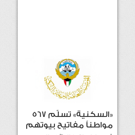
«السكنية» تسلّم 567
مواطناً مفاتيح بيوتهم