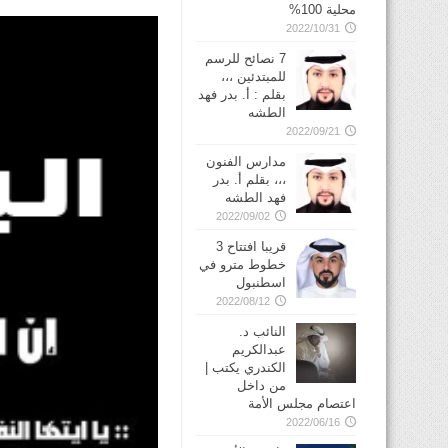
محلية 100%
2022/10/31
7 نصائح للرسم
للمبتدئين ،،،
بقلم : أ. بدر فهد
الطشه
2022/09/21
مدارس الفنون
،،، بقلم أ. بدر
فهد الطشه
2022/09/02
قريبا افتتاح 3
خطوط مترو في
2022/08/12
النائب د.
عبدالكريم
الكندري يكتب |
من داخل
اعتصام مجلس الأمة
2022/06/16