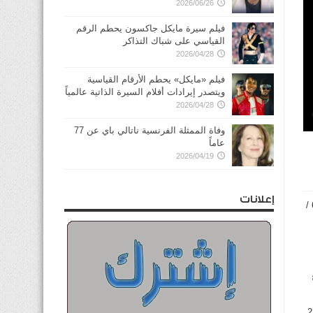
2026/06/26
فيلم سيرة مايكل جاكسون يحطم الرقم
القياسي على شباك التذاكر
2026/04/28
فيلم «مايكل» يحطم الأرقام القياسية
ويتصدر إيرادات أفلام السيرة الذاتية عالمياً
2026/04/28
وفاة الممثلة الفرنسية ناتالي باي عن 77
عاماً
2026/04/19
إعلانات
حمد فيصل أحمد الكندري/ 19 عاما / شيع/ رجال / ديوان الكنادره / الشعب/ نساء / عبدالله المبارك / ق 6 / ش 611 /
ح
خالد سعد محمد الدعيج/58 عاما / شيع/رجال / القادسية / ديوان الدعيج / ش عبدالعزيز الدعيج/نساء / الخالدية / ق 2