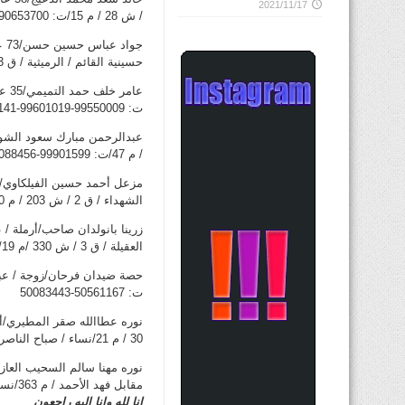
2021/11/17
/ ش 28 / م 15/ت: 90653700
جو
حسينية القائم / الرميثية / ق 3 / ش الحصري مقابل مدرسة أبوتمام/ت: 99789502-99070406-99110897
ت: 99550009-99601019-99413141-25225424
/ م 47/ت: 99901599-90088456
الشهداء / ق 2 / ش 203 / م 70/ت: 99887750-50710050-66849474-66670287
العقيلة / ق 3 / ش 330 /م 19/ت: 55645546-97911230
ت: 50561167-50083443
30 / م 21/نساء / صباح الناصر / ق 2 / ش 4 / م 15/ت: 50808022-55550578
مقابل فهد الأحمد / م 363/نساء / الصباحية / ق 1 / ش 1 / م 488/ت : 99530700-66005787
إنا لله وإنا إليه راجعون