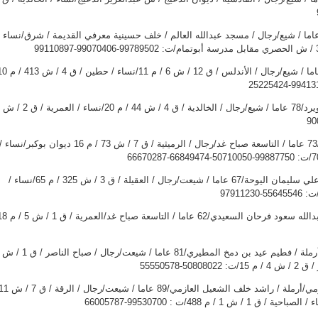
اد عباس حسين حسن/73 عاما / شيع/رجال / مسجد عبدالله العالم / خلف حسينية معرفي القديمة / شرق/نساء /
مزعل أحمد حسين الفيلكاوي/73 عاما / التاسعة صباح غد/رجال / الرميثية / ق 7 / ش 73 / م 16 ديوان بوكبر/نساء 
زرينا بانولدان صاحب/أرملة / علي سليمان اليوحة/67 عاما / شيعت/رجال / العقيلة / ق 3 / ش 325 / م 65/نساء /
نوره عطاالله صقر المطيري/أرملة / فطيم عيد بن دمخ المطيري/81 عاما / شيعت/رجال / صباح الناصر / ق 1 / ش
نوره مهنا سالم السحيب العازمي/أرملة / راشد خلف الشعيل العازمي/89 عاما / شيعت/رجال / الرق