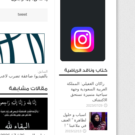
tweet
كتاب وناقد الرياضية
السابق:
بالفيديو/ صاعقة تضرب لاعب
راكان الغفيلي: المملكة
مقالات مشابهة
العربية السعودية وجهة
سياحية متميزة تستحق
الاكتشاف
2023/07/29
اسباب و حلول
لظاهرة ” العنف
في ملاعبنا ” !
2015/12/13