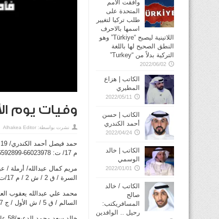
وافقت الأمم
المتحدة على
طلب تركيا لتغيير
اسمها بالاحرف
اللاتينية ليصبح “Türkiye” وهو
النطق الصحيح لها باللغة
التركية بدلاً من “Turkey”
2022/06/02
الكاتب | هزاع
المطيري
2022/05/11
وفيات يوم الأربعاء 10 د
الكاتب | حسن
أحمد الكندري
نشرت بواسطة:
Alhakea Editor
2022/04/24
الكاتب | خالد
م 17/ ت: 66023978-66592899
الوسمي
2022/01/01
السرة / ق 2 / ش 2 / م 17/ت: 55220300-25332477
الكاتب / خالد
صالح
السالم / ق 5 / ش الأول / ج 17 / م 4/ت: 99640460-66117315
المسافريكتب:
رحيل .. الوافدين