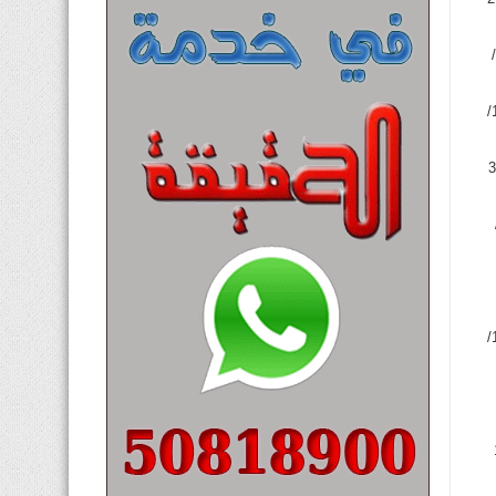
عامر خلف حمد التميمي/35 عاما / شيع/رجال / الأندلس / ق 12 / ش 6 / م 11/نساء / حطين / ق 4 / ش 413 / م 10/
عبدالرحمن مبارك سعود الشويرد/78 عاما / شيع/رجال / الخالدية / ق 4 / ش 44 / م 20/نساء / العمرية / ق 2 / ش 3
/
حصة ضيدان فرحان/زوجة / عبدالله سعود فرحان السعيدي/62 عاما / التاسعة صباح غد/العمرية / ق 1 / ش 5 / م 18/
ة / ق 7 / ش 11