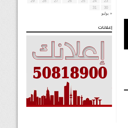
29
28
27
26
25
24
23
31
30
« يوليو
إعلانات