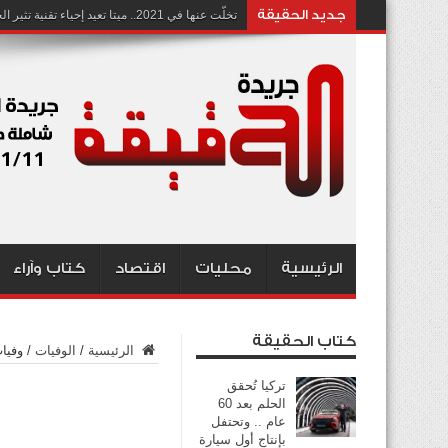
جديد الحقيقة
تخلّت عنها في 2021.. ميتا تعيد إحياء تقنية تثير الجدل بشأن انتهاك الخصوصية
الرئيسية
محليات
اقتصاد
كتاب وآراء
كتاب الحقيقة
الرئيسية
/
الوفيات
/
وفيات يو
تركيا تُحقق
الحلم بعد 60
عام .. وتحتفل
بإنتاج أول سيارة