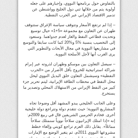
بالتفاوض حول برنامجها النووي، وإجبارهم على جعله
أولوية يتم من خلالها ثني دول الخليج وواشنطن عن
تدمير الاقتصاد الإيراني عبر الحرب النفطية.
– إذا لم ترتفع الأسعار وتتوقف سياسة الإغراق ستتوقف
طهران عن التعاون مع مجموعة «5+1» حيال توسيع
وتحديث قطاعي النفط والغاز لعدم جدواهما. وستعود
إلى التخصيب بنسبة %5 و%20 كما كانت سابقا والتوسع
في مشاريعها النووية في مجال الأبحاث والتطوير التي
يرى الغرب أنها لأجل الأسلحة النووية.
– سيصل التعاون بين موسكو وطهران لذروته عبر إبرام
شراكة استراتيجية للخروج بأقل الأضرار من «الحرب
النفطية» وسيشمل التعاون خلق البديل النووي ليحل
محل النفط في محطات الطاقة الإيرانية، ليتم تحرير جزء
كبير من النفط الإيراني من الاستهلاك المحلي وتصدير ما
يستخرج.
وعلى الجانب الخليجي يبدو المشهد أقل وضوحا تجاه
المشاريع النووية؛ حيث تتقدم دولة وتتراجع دولة خليجية
أخرى. فخادم الحرمين الشريفين قال في ربيع 2009م:
إنه «إذا امتلك الإيرانيون سلاحاً نووياً سنمتلك سلاحاً
مماثلاً». يقابل ذلك العزم تراجع كويتي وإلغاء خطط
مشروعها النووي 2011م، ثم يتغير الوضع مع الإمارات