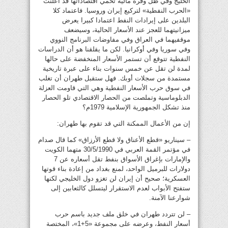
الخليج وفي ظل وفرة مالية تحمي اقتصاداتها قد أعلنت
«الحرب النفطية» لتركيع إيران وروسيا. فاعتماد كلا
البلدين على إيرادات النفط اعتمادا كبيرا يعرض
ميزانيتهما للعجز عند الأسعار الحالية، وسيضعف
موقفيهما في العراق وفي مفاوضات البرنامج النووي
وفي سوريا وفي أوكرانيا. لكن ما يقلقنا هو أن الدراسات
النفطية تتوقع أن تستمر الأسعار المنخفضة على حالها
لمدة لن تقل عن خمس سنوات بناء على عبرة تاريخية
مستمدة من سجلات أوبك. فهل ستقبل طهران أن تغلب
في سوق حرب الأسعار النفطية وهي التي قاومت العزلة
الدبلوماسية وتملصت من الحصار الاقتصادي تلو الحصار
منذ تشكل الجمهورية الإسلامية 1979م؟
إن من الأعمال الممكنة التي قد تقوم بها طهران:
– سيناريو «قطع الأعناق ولا قطع الأرزاق» كما قال صدام
في مؤتمر القمة العربي في 30/5/1990 متهما الكويت
والإمارات بإغراق الأسواق بنفط تقل أسعاره عن 7
دولارات للبرميل الواحد، لمنع بغداد من إعادة بناء قوتها
العسكرية؛ صحيح أن إيران لن تغزو دول الخليجي لكنها
ستفتح الأبواب لعدم الاستقرار ليتسلل كالثعابين إلى
شوارعنا الآمنة.
– لن تتردد طهران في خلق ملف جديد باسم حرب
أسعار النفط، وعرضه على مجموعة «5+1»، المختصة