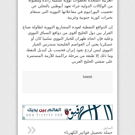
العربية المتحدة بخطوات نووية سلمية رائدة ومقبولة
من الوكالات الدولية جراء تعهد أبوظبي بالتخلي عن
تخصيب اليورانيوم في مفاعلاتها النووية التي ستقام
بخبرات كورية جنوبية وغربية.
إن الدوافع النفطية لعودة المشاريع النووية لطاولة صناع
القرار بين دول الخليج أقوى من دوافع السباق النووي.
وعليه فإن اتجاه طهران للخيار النووي سلميا كان أو
عسكريا يعني أن العواصم الخليجية ستدرس الخيار
النووي ليس لردع نفوذ إيران فحسب بل كبديل للنفط،
وما ذلك إلا طبقة من مرحلة تراكمية للأزمة المستمرة
على ضفتي الخليج العربي
tweet
السابق:
حملة تحصيل فواتير الكهرباء