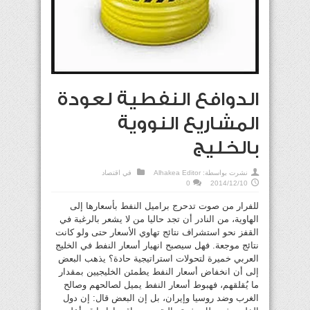
الدوافع النفطية لعودة
المشاريع النووية
بالخليج
نشرت بواسطة:
Alhakea Editor
في
اقتصاد
0
2014/12/10
للفرار من صوت تدحرج براميل النفط بأسعارها إلى
الهاوية، من النادر أن تجد حاليا من لا يشعر بالرغبة في
القفز نحو استشراف نتائج تهاوي الأسعار حتى ولو كانت
نتائج موجعة. فهل سيصبح انهيار أسعار النفط في الخليج
العربي خميرة لتحولات استراتيجية حادة؟ يذهب البعض
إلى أن انخفاض أسعار النفط يطمئن الخليجيين بمقدار
ما يُقلقهم، فهبوط أسعار النفط يميل لصالحهم وصالح
الغرب وضد روسيا وإيران، بل إن البعض قال: إن دول