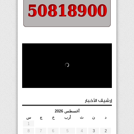
إرشيف الأخبار
أغسطس 2026
د
ن
ث
أرب
خ
ج
س
1
8
7
6
5
4
3
2