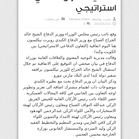
استراتيجي
نشرت بواسطة:
Alhakea Editor
في
محليات
0
2014/12/11
وقع نائب رئيس مجلس الوزراء ووزير الدفاع الشيخ خالد
الجراح الصباح مع وزير الدفاع الكندي روبرت نيكلسون
هنا اليوم اتفاقية (التعاون الدفاعي الاستراتيجي) بين
الكويت وكندا .
وقالت مديرية التوجيه المعنوي والعلاقات العامة بوزراة
الدفاع في بيان صحفي ان التوقيع على الاتفاقية تم خلال
استقبال الشيخ خالد الجراح للوزير نيكلسون يرافقه
سفير دولة كندا لدى البلاد مارتن مورو .
وذكر البيان ان وزير الدفاع بحث مع نظيره الكندي
موضوعات ذات اهتمام مشترك اضافة الى تعزيز وتطوير
اوجه التعاون بين الجانبين في كافة المجالات العسكرية .
حضر اللقاء نائب رئيس الأركان العامة للجيش الفريق
الركن عبدالله النواف الصباح ومعاون رئيس الأركان لهيئة
الاستخبارات والأمن اللواء الركن عبدالرحمن الهدهود
ومعاون رئيس الأركان لهيئة الامداد والتموين اللواء
الركن لافي العازمي ومدير التنظيم والتخطيط العقيد
الركن وليد السردي والمستشار القانوني بوزارة
الخارجية محسن العجمي .