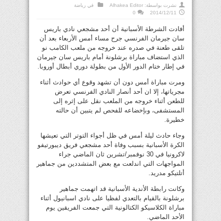
نشرت بواسطة:
Alhakea Editor
في
رياضة
0
2014/12/11
أفادت الشرطة الأسبانية أن أحد مشجعي نادي باريس
سان جيرمان الفرنسي جرح مساء أمس الأربعاء بعد أن
تلقى طعنة في صدره عند خروجه من ملعب الكامب نو
الذي استضاف مباراة برشلونة أمام باريس سان جيرمان
في إطار ختام الدور الأول من بطولة دوري أبطال أوروبا.
ومرت مباراة أمس دون أن تشهد وقوع أي حوادث أثناء
مجرياتها، إلا ان أحد أنصار النادي الفرنسي تعرض
للطعن أثناء خروجه من الملعب نقل على إثره إلى
المستشفى، وبإخضاعه للفحص لم يتبين أن حالته
خطيرة.
وجاء حادث ليلة أمس في ظل أجواء التوتر التي تعيشها
الكرة الأسبانية بسبب وفاة أحد مشجعي فريق ديبورتيفو
لاكرونيا في 30 نوفمبر/تشرين ثان الماضي جراء
المواجهات التي اندلعت مع بعض المتشددين من جماهير
أتلتيكو مدريد.
وكانت رابطة الأندية الأسبانية قد اتهمت جماهير
برشلونة بالقيام بالتعدي لفظيا على نادي اسبانيول أثناء
مباراة الكلاسيكو الكتالونية التي جمعت الفريقين يوم
الأحد الماضي.