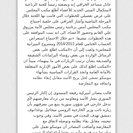
عادل مساعد الخرافي إنه وبصفته رئيساً للجنة الرباعية
لاستكمال المبنى الجديد للأعضاء أطلع مكتب المجلس
على عرض تفصيلي للخطوات التي قامت بها اللجنة خلال
المرحلة الماضية.وأشار الخرافي على خلفية اجتماع
مكتب المجلس أمس برئاسة رئيس مجلس الأمة مرزوق
علي الغانم وحضور الأعضاء، الى انه تمت الموافقة على
هذه الخطوات، مضيفا: «تم خلال الاجتماع استعراض
الحساب الختامي للعام 2014/2013 ومشروع الميزانية
للمجلس».ولفت إلى أن «المكتب اطلع على بعض
الرسائل الواردة من بعض رؤساء البرلمانات الشقيقة
والصديقة بشأن ترتيب الزيارات في ما بينهما»، مبيناً ان
«المكتب اطلع كذلك على بعض الأمور الإدارية المتعلقة
بالأمانة العامة واتخذ القرارات المناسبة بشأنها».
موسكو تسعى لحل يزيح الأسد مقابل إبقاء نظامه
واتفاقه مع المعارضة
قالت مصادر أميركية رفيعة المستوى إن إكثار الرئيس
السوري بشار الأسد ومعاونيه من ترداد معارضتهم لأي
تدخل خارجي في شؤون سورية ينبع من معرفتهم بأن
زيارة نائب وزير الخارجية الروسي ميخائيل بوغدانوف
دمشق تهدف للبحث في مصير الأسد، وفي وجوب
تنحيته، مقابل بقاء نظامه وتوصله لاتفاق مع
المعارضة.وأضافت المصادر أن موسكو تعمل على
مبادرتها منذ فترة، وأنه تم بحثها أثناء لقاء الرئيسين