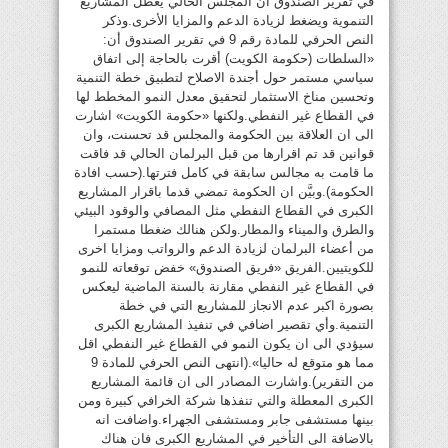
في تقرير الصندوق ان المجلس الحالي يعطل المشاريع
التنموية ويضغط لزيادة الدعم والمزايا الأخرى.وذكر
النص الحرفي للمادة رقم 9 في تقرير الصندوق أن:
«السلطات (حكومة الكويت) أقرت بالحاجة إلى اتفاق
سياسي مستمر حول أجندة الاصلاح لتطبيق خطة التنمية
وتحسين مناخ الاستثمار لتحقيق معدل النمو المخطط لها
في القطاع غير النفطي.ولكنها «حكومة الكويت» اشارت
الى ان العلاقة بين الحكومة والمجلس قد تحسنت، وان
قوانين قد تم اقرارها من قبل البرلمان الحالي قد فاقت
ما قامت به مجالس سابقة في كامل فترتها.(حسب افادة
الحكومة).وبيَّن ان الحكومة تمضي قدما باقرار المشاريع
الكبرى في القطاع النفطي مثل المصافي والوقود البيئي
والطرق والميناء والمطار.ولكن هنالك ضغطا مستمرا
من أعضاء البرلمان لزيادة الدعم والرواتب ومزايا اخرى
للكويتيين.الفريق «فريق الصندوق» خفض توقعاته للنمو
في القطاع غير النفطي مقارنة بالسنة الماضية ليعكس
بصورة اكبر عدم الانجاز للمشاريع التي في خطة
التنمية.وأي تقصير اضافي في تنفيذ المشاريع الكبرى
سيؤدي الى ان يكون النمو في القطاع غير النفطي اقل
مما هو متوقع له حاليا».(انتهى النص الحرفي للمادة 9
من التقرير).واشارت المصادر الى ان قائمة المشاريع
الكبرى المعطلة والتي تنفذها شركة الخرافي كبيرة ومن
بينها مستشفى جابر ومستشفى الجهراء.واضافت انه
بالاضافة الى التأخير في المشاريع الكبرى فان هناك