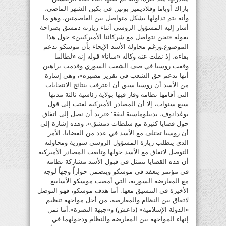
باراك أوباما وفلاديمير بوتين في بكين الشهر الماضي،
وأنه يتم تداولها بشكل متواصل بين العاصمتين، وهو ما
أشار إليه المسؤول الروسي أثناء زيارته دمشق بصراحة
بقوله «نحن نتواصل مع شركائنا الأميركيين» حول هذا
الموضوع.ورغم محاولة الأسد الإيحاء بأن موسكو تدعم
بقاءه، إذ نقلت عنه وكالة «سانا» قوله إنه «لطالما
وقفت روسيا في صف الشعب السوري وقدمت براهين
أنها تدعم حق الشعب في تقرير مصيره»، وهي إشارة
من الأسد أن روسيا سبق أن اعترفت بنتائج الانتخابات
التي أقامها نظامه وفاز فيها بولاية رئاسية ثالثة مدتها
سبع سنوات، إلا أن المصادر الأميركية لفتت إلى قول
بوغدانوف، بديبلوماسية لبقة: «نريد أن نصل إلى اتفاق
حول قضايا كثيرة مع سلطات دمشق»، وهذه إشارة إلى
أن روسيا تختلف مع الأسد في عدد من القضايا، الأمر
الذي يتطلب زيارة المسؤول الروسي سورية ومحاولته
التوصل لاتفاق مع الأسد حولها.وتابعت المصادر الأميركية
أن هذه القضايا تتمثل في قبول الأسد مشاركة نظامه
في مؤتمر ينعقد في موسكو ويتضمن حواراً وجهاً لوجه
مع المعارضة السورية، التي أمضت موسكو الأسابيع
الأخيرة في التنسيق معها. أما هدف موسكو، فهو التوصل
لاتفاق بين النظام والمعارضة، من أجل مواجهة تنظيم
«الدولة الإسلامية» (داعش) و«جبهة النصرة».أما ثمن
إنهاء المواجهة بين المعارضة والنظام ودخولهما في