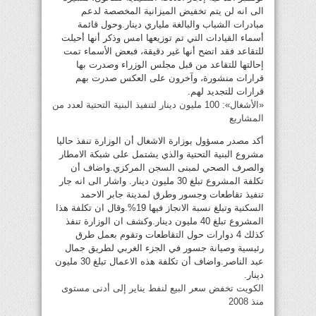
الى انه لن يتم تخفيض الميزانية المخصصة لدعم
مبادرات الشباب والبالغة ملياري دينار.وحول قائمة
أسماء القيادات التي تم توزيعها امس وذكر أنها أحيلت
للتقاعد فقد اتضح أنها غير دقيقة، فبعض الأسماء تمت
إحالتها للتقاعد من قبل مجلس الوزراء وصدرت بها
قرارات منشورة، وآخرون على العكس صدرت بهم
قرارات للتجديد لهم.
«الأشغال»: 100 مليون دينار لتنفيذ البنية التحتية لعدد من
المشاريع
أكد مصدر مسؤول بوزارة الاشغال أن الوزارة تنفذ حاليا
مشروع البنية التحتية والذي يشتمل على شبكة الامطار
والصرف الصحي لمبنى السجن المركزي.واضاف أن
تكلفة المشروع تبلغ 30 مليون دينار. واشار الى انه جار
تنفيذ تقاطعات وجسور وطرق لمدينة جابر الاحمد
السكنية وتبلغ نسبة الانجاز فيها 19%.وقال ان تكلفة هذا
المشروع تبلغ 40 مليون دينار.وكشف ان الوزارة تنفذ
كذلك 4 دوارات حول التقاطعات وتقوم بعمل طرق
رئيسية وصيانة جسور في الجزء الغربي لطريق جمال
عبد الناصر.واضاف أن تكلفة هذه الاعمال تبلغ 30 مليون
دينار.
الكويت تخفض سعر البيع لنفط يناير إلى أدنى مستوى
منذ 2008