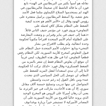
نقاتله هو أسوأ بكثير من البريطانيين في الهند».تابع
فورد أن ما قاله الناشط كان صحيحاً، فالبريطانيون في
الهند لم يستخدموا السلاح الكيماوي مثلما فعل الأسد
بحق شعبه، ولا أسقط البريطانيون براميل متفجرة على
رؤوس الهنود.وقال إن «الأمر الأهم هو تحديد كيفية
الضغط على النظام بشكل كافٍ لحمله على
التفاوض».وروى فورد عن مؤتمر جنيف الثاني قائلاً:
«ذهبنا إلى جنيف في يناير وفبراير، و وضعت المعارضة
على الطاولة أمام الأمم المتحدة اقتراحاً مكتوباً لحكومة
وحدة انتقالية، ولم يطلب الاقتراح من بشار
التنحي».وتابع: «حاولت الأمم المتحدة حمل النظام على
قبول التفاوض كمخرج للأزمة السورية، لكن النظام رفض
قطعياً التفاوض، لذا في ظل هذه الظروف، ليس غريباً
أن نتوقع أن يفاوض النظام فقط إن شعر بالمزيد من
الضغط العسكري».وقال فورد: «لذلك تركت أنا الحكومة،
لأننا إلى أن نبدي استعداداً لفعل المزيد للضغط على
النظام، لن نتوصل إلى الحل السياسي الذي نتحدث
عنه».ومن نافل القول إنه رغم حديث واشنطن
المتواصل عن نيتها تدريب وتسليح خمسة آلاف مقاتل
سوري، إلا أن هذه الأحاديث مازالت في حيز الثرثرة، ما
يعني أن رهان أميركا على الروس هو المخرج الوحيد
الذي يرونه حالياً للخروج من الأزمة السورية.على أن
المصادر الأميركية لا تستبشر خيراً بزيارة بوغدانوف