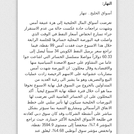
النهار:
أسواق الخليج.. تنهار
تعرضت أسواق المال الخليجية إلى هزة عنيفة أمس
وشهدت تراجعات حادة عكست حالة من عدم الاستقرار
جراء تسارع انخفاض أسعار النفط.في الوقت الذي
واصلت فيه البورصة المحلية خسائرها للجلسة الرابعة
خلال هذا الاسبوع حيث فقدت أمس 99 نقطة، فيما
تراجع سعر برميل النفط الكويتي 34 سنتاً ليصل إلى
60.33 دولاراً مواصلا مسلسل الخسائر التي اشاعت جوا
عاما من التشاؤم على جميع الاصعدة السياسية منها
والاقتصادية.وقال محللون: ان البورصة شهدت أمس
مضاربات عشوائية على الاسهم الرخيصة زادت عمليات
البيع والتصريف وهو ما يشير الى رغبة العديد من
المتداولين بالخروج من السوق قبل نهاية الاسبوع تخوفا
مما هو آت خلال فترة عطلة نهاية الاسبوع.ليجياً.. أكد
المحللون على ان الخسائر القاسية التي تعرضت لها
البورصات الخليجية سيكون لها تأثير سلبي على خطط
الانفاق الرأسمالي ومشاريع التنمية بما سيؤثر بشكل
مباشر على أنشطة الشركات.وقد كان سوق دبي كعادته
في طليعة الأسواق الخليجية الأكثر خسارة، حيث تراجع
المؤشر 7.4%، منخفضاً إلى مستوى 3594.9 نقطة،
وانخفض مؤشر سوق أبوظبي 4.68%، ليغلق عند