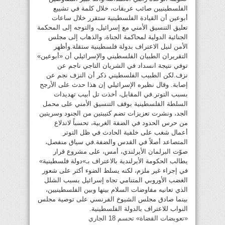
الفلسطينيين صائب عريقات، خلال كلمة في تشييع
أبوعين أن القيادة الفلسطينية ستقرر خلال ساعات
تعليق التنسيق الأمني مع إسرائيل، والتوجه إلى المحكمة
الجنائية الدولية لمحاكمة الجناة، والذهاب إلى مجلس
الأمن لنيل الاعتراف بدولة فلسطينية ستقلة.وأظهر
التقريران الطبيان الفلسطيني والإسرائيلي أن «أبوعين»
توفي نتيجة انسداد في الشريان التاجي ناجم عن
نزف.لكن الطبيب الفلسطيني ذكر أن النزف نجم عن
إصابة. وقال نظيره الإسرائيلي إن هذا حدث على الأرجح
بسبب التوتر.في المقابل، أخذت تل أبيب تهديدات
السلطة الفلسطينية بوقف التنسيق الأمني على محمل
الجد، ونشرت تعزيزات تضم كتيبتين من الجنود وسريتين
من حرس الحدود في الضفة الغربية، تحسباً لاندلاع
أعمال شغب على خلفية الحادث في ظل التوتر
المتصاعد أصلاً في القدس والضفة.في سياق منفصل،
صوّت البرلمان الأيرلندي، أمس، على مشروع قرار
يطالب الحكومة الأيرلندية بالاعتراف بـ»دولة فلسطينية»
في إجراء غير ملزم، لكنه يسلط الضوء أكثر على شعور
الغضب الأوروبي المتنامي تجاه إسرائيل بسبب الشلل
الذي تعانيه مفاوضات السلام بينها وبين الفلسطينيين،
بينما صادق مجلس الشيوخ الفرنسي على توصية مجلس
النواب للاعتراف بالدولة الفلسطينية.
«تعويضات القضاة» تحسم 18 الجاري