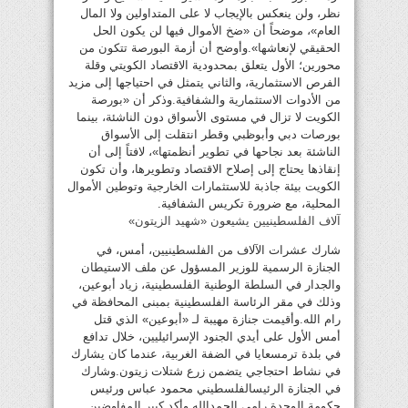
نظر، ولن ينعكس بالإيجاب لا على المتداولين ولا المال
العام»، موضحاً أن «ضخ الأموال فيها لن يكون الحل
الحقيقي لإنعاشها».وأوضح أن أزمة البورصة تتكون من
محورين؛ الأول يتعلق بمحدودية الاقتصاد الكويتي وقلة
الفرص الاستثمارية، والثاني يتمثل في احتياجها إلى مزيد
من الأدوات الاستثمارية والشفافية.وذكر أن «بورصة
الكويت لا تزال في مستوى الأسواق دون الناشئة، بينما
بورصات دبي وأبوظبي وقطر انتقلت إلى الأسواق
الناشئة بعد نجاحها في تطوير أنظمتها»، لافتاً إلى أن
إنقاذها يحتاج إلى إصلاح الاقتصاد وتطويرها، وأن تكون
الكويت بيئة جاذبة للاستثمارات الخارجية وتوطين الأموال
المحلية، مع ضرورة تكريس الشفافية.
آلاف الفلسطينيين يشيعون «شهيد الزيتون»
شارك عشرات الآلاف من الفلسطينيين، أمس، في
الجنازة الرسمية للوزير المسؤول عن ملف الاستيطان
والجدار في السلطة الوطنية الفلسطينية، زياد أبوعين،
وذلك في مقر الرئاسة الفلسطينية بمبنى المحافظة في
رام الله.وأقيمت جنازة مهيبة لـ «أبوعين» الذي قتل
أمس الأول على أيدي الجنود الإسرائيليين، خلال تدافع
في بلدة ترمسعايا في الضفة الغربية، عندما كان يشارك
في نشاط احتجاجي يتضمن زرع شتلات زيتون.وشارك
في الجنازة الرئيسالفلسطيني محمود عباس ورئيس
حكومة الوحدة رامي الحمدالله.وأكد كبير المفاوضين