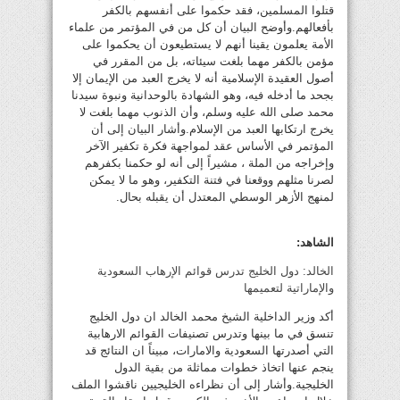
قتلوا المسلمين، فقد حكموا على أنفسهم بالكفر
بأفعالهم.وأوضح البيان أن كل من في المؤتمر من علماء
الأمة يعلمون يقينا أنهم لا يستطيعون أن يحكموا على
مؤمن بالكفر مهما بلغت سيئاته، بل من المقرر في
أصول العقيدة الإسلامية أنه لا يخرج العبد من الإيمان إلا
بجحد ما أدخله فيه، وهو الشهادة بالوحدانية ونبوة سيدنا
محمد صلى الله عليه وسلم، وأن الذنوب مهما بلغت لا
يخرج ارتكابها العبد من الإسلام.وأشار البيان إلى أن
المؤتمر في الأساس عقد لمواجهة فكرة تكفير الآخر
وإخراجه من الملة ، مشيراً إلى أنه لو حكمنا بكفرهم
لصرنا مثلهم ووقعنا في فتنة التكفير، وهو ما لا يمكن
لمنهج الأزهر الوسطي المعتدل أن يقبله بحال.
الشاهد:
الخالد: دول الخليج تدرس قوائم الإرهاب السعودية
والإماراتية لتعميمها
أكد وزير الداخلية الشيخ محمد الخالد ان دول الخليج
تنسق في ما بينها وتدرس تصنيفات القوائم الارهابية
التي أصدرتها السعودية والامارات، مبيناً ان النتائج قد
ينجم عنها اتخاذ خطوات مماثلة من بقية الدول
الخليجية.وأشار إلى أن نظراءه الخليجيين ناقشوا الملف