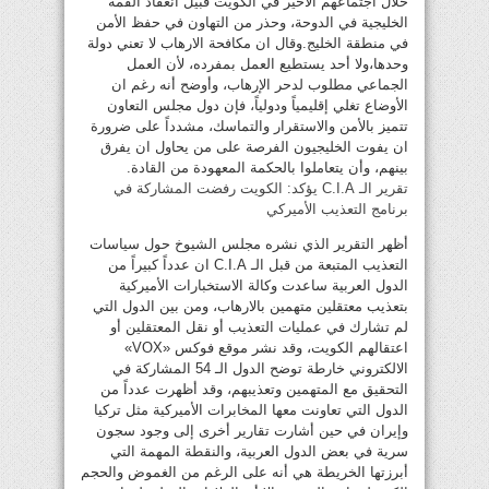
خلال اجتماعهم الأخير في الكويت قبيل انعقاد القمة
الخليجية في الدوحة، وحذر من التهاون في حفظ الأمن
في منطقة الخليج.وقال ان مكافحة الارهاب لا تعني دولة
وحدها،ولا أحد يستطيع العمل بمفرده، لأن العمل
الجماعي مطلوب لدحر الإرهاب، وأوضح أنه رغم ان
الأوضاع تغلي إقليمياً ودولياً، فإن دول مجلس التعاون
تتميز بالأمن والاستقرار والتماسك، مشدداً على ضرورة
ان يفوت الخليجيون الفرصة على من يحاول ان يفرق
بينهم، وأن يتعاملوا بالحكمة المعهودة من القادة.
تقرير الـ C.I.A يؤكد: الكويت رفضت المشاركة في
برنامج التعذيب الأميركي
أظهر التقرير الذي نشره مجلس الشيوخ حول سياسات
التعذيب المتبعة من قبل الـ C.I.A ان عدداً كبيراً من
الدول العربية ساعدت وكالة الاستخبارات الأميركية
بتعذيب معتقلين متهمين بالارهاب، ومن بين الدول التي
لم تشارك في عمليات التعذيب أو نقل المعتقلين أو
اعتقالهم الكويت، وقد نشر موقع فوكس «VOX»
الالكتروني خارطة توضح الدول الـ 54 المشاركة في
التحقيق مع المتهمين وتعذيبهم، وقد أظهرت عدداً من
الدول التي تعاونت معها المخابرات الأميركية مثل تركيا
وإيران في حين أشارت تقارير أخرى إلى وجود سجون
سرية في بعض الدول العربية، والنقطة المهمة التي
أبرزتها الخريطة هي أنه على الرغم من الغموض والحجم