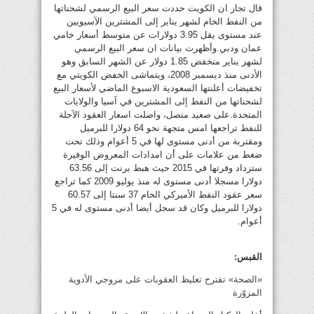
قال تجار ان الكويت حددت سعر البيع الرسمي لشحناتها
من النفط الخام لشهر يناير إلى المشترين الآسيويين
عند مستوى يقل 3.95 دولارات عن متوسط أسعار خامي
عمان ودبي.وأظهرت بيانات ان سعر البيع الرسمي
لشهر يناير منخفض 1.85 دولار عن الشهر السابق وهو
الأدنى منذ ديسمبر 2008، ويتماشى الخفض الكويتي مع
تخفيضات أعلنتها السعودية الاسبوع الماضي لأسعار البيع
لشحناتها من النفط إلى المشترين في آسيا والولايات
المتحدة.على صعيد متصل، واصلت اسعار العقود الآجلة
للنفط تراجعها امس متجهة نحو 64 دولارا للبرميل
ومقتربة من أدنى مستوى لها في 5 أعوام وذلك تحت
ضغط من علامات على أن امدادات المعروض الوفيرة
ستزداد وفرتها في 2015 حيث هبط برنت إلى 63.56
دولارا مسجلا أدنى مستوى له منذ يوليو 2009 كما تراجع
سعر عقود النفط الأميركي الخام 37 سنتا إلى 60.57
دولارا للبرميل وكان قد سجل أيضا أدنى مستوى له في 5
أعوام.
القبس:
«الصحة» تقترح تغليظ العقوبات على مروجي الأدوية
المزوّرة