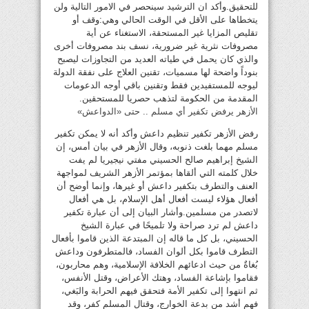
للتحقيق.وأكد ان الترشيد سينحصر في الامور التالية ولن
يتخطاها على الأقل في الوقت الحالي وهي:وقف أو
تقليص المزايا غير المستحقة، الاستغناء عن أية
مصروفات نثرية غير ضرورية، نسف بند مصروفات أخرى
والذي كان يحمل في طياته العديد من التجاوزات ليصبح
بنوداً واضحة لها مسميات، تقنين العلاج على نفقة الدولة
ليوجه للمستفيدين فقط وتقنين باقي أوجه الدعومات
المقدمة من الحكومة لتذهب حصريا للمستحقين.
الأزهر يرفض تكفير أي مسلم .. حتى «الدواعش»
رفض الأزهر تكفير تنظيم داعش وأكد أنه لا يمكن تكفير
مسلم مهما بلغت ذنوبه، وقال الأزهر في بيان أمس، إن
الشيخ إبراهيم صالح الحسيني مفتي نيجيريا لم يفت
خلال كلمته التي ألقاها بمؤتمر الأزهر الشريف لمواجهة
العنف والتطرف بتكفير داعش أو غيرها، وإنما أوضح أن
أفعال هؤلاء ليست أفعال أهل الإسلام، بل هي أفعال
لاتصدر من مسلمين.وأشار البيان إلى أن عبارة تكفير
داعش لم ترد صراحة ولا تلميحًا في عبارة الشيخ
الحسيني، بل كل ما قاله إن المبتدعة الذين قاموا بأفعال
التطرف قاموا بكل ألوان الفساد، فالمتطرفون وداعش
بُغاةٌ من حيث ادعائهم الخلافة الإسلامية، وهم محاربون،
فقاموا بإشاعة الفساد، وهتك الأعراض، وقتل الأنفس،
ثم انتهوا إلى تكفير الأمة فتحقق فيهم الحرابة والبَغي،
فهم أشد من بدعة الخوارج، وقتال المسلم كفر، وقد