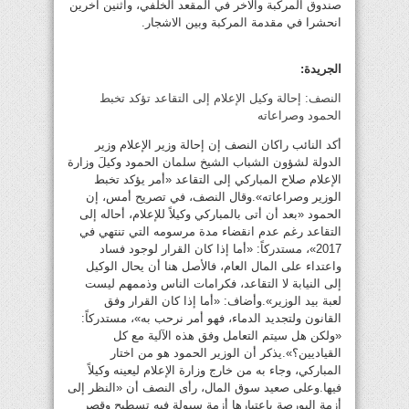
صندوق المركبة والاخر في المقعد الخلفي، واثنين اخرين
انحشرا في مقدمة المركبة وبين الاشجار.
الجريدة:
النصف: إحالة وكيل الإعلام إلى التقاعد تؤكد تخبط
الحمود وصراعاته
أكد النائب راكان النصف إن إحالة وزير الإعلام وزير
الدولة لشؤون الشباب الشيخ سلمان الحمود وكيلَ وزارة
الإعلام صلاح المباركي إلى التقاعد «أمر يؤكد تخبط
الوزير وصراعاته».وقال النصف، في تصريح أمس، إن
الحمود «بعد أن أتى بالمباركي وكيلاً للإعلام، أحاله إلى
التقاعد رغم عدم انقضاء مدة مرسومه التي تنتهي في
2017»، مستدركاً: «أما إذا كان القرار لوجود فساد
واعتداء على المال العام، فالأصل هنا أن يحال الوكيل
إلى النيابة لا التقاعد، فكرامات الناس وذممهم ليست
لعبة بيد الوزير».وأضاف: «أما إذا كان القرار وفق
القانون ولتجديد الدماء، فهو أمر نرحب به»، مستدركاً:
«ولكن هل سيتم التعامل وفق هذه الآلية مع كل
القياديين؟».يذكر أن الوزير الحمود هو من اختار
المباركي، وجاء به من خارج وزارة الإعلام ليعينه وكيلاً
فيها.وعلى صعيد سوق المال، رأى النصف‏ أن «النظر إلى
أزمة البورصة باعتبارها أزمة سيولة فيه تسطيح وقصر