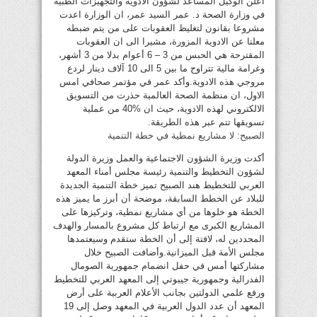
أعلن الوكيل المساعد لشؤون الادوية والتجهيزات الطبية
في وزارة الصحة د. عمر السيد عمر، ان الوزارة اعدت
مشروعا بقانون لتغليظ العقوبات على من يتم ضبطه
معلنا عن الادوية المزورة، مشيرا الى ان العقوبات
المقترحة هي الحبس من 3 – 6 أعوام بدلا من 3 أشهر،
وغرامة مالية تتراوح ما بين 5 الى 10 آلاف دينار لردع
مروجي هذه الادوية.وأكد عمر في مؤتمر صحافي امس
الاول، ان منظمة الصحة العالمية حذرت من التسويق
الالكتروني لهذه الادوية، حيث ان %40 من عملية
تسويقها تتم عبر هذه الطريقة.
الصبيح: لا مشاريع نمطية في خطة التنمية
أكدت وزيرة الشؤون الاجتماعية والعمل وزيرة الدولة
لشؤون التخطيط والتنمية رئيسة مجلس أمناء المعهد
العربي للتخطيط هند الصبيح تميز خطة التنمية الجديدة
للبلاد عن الخطط السابقة، موضحة أن أبرز ما يميز هذه
الخطة هو خلوها من أي مشاريع نمطية، وتركيزها على
المشاريع الكبرى مع ارتباط كل مشروع بالمسار والهدف
المحددين له، لافتة إلى أن الخطة ستقدم وسيعتمدها
مجلس الأمة قبل الميزانية.وأضافت الصبيح خلال
مشاركتها أمس في حفل انضمام جمهورية الصومال
الفدرالية وجمهورية جيبوتي إلى المعهد العربي للتخطيط
ورفع علمي الدولتين بجانب الأعلام العربية على أرض
المعهد أن عدد الدول العربية في المعهد وصل إلى 19