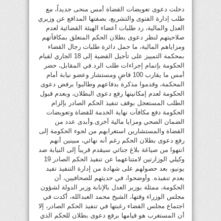
دخلت دعوى تعويضات القضاة أمس منحى جديداً، مع
طلب إدارة الفتوى والتشريع، بصفتها المدافع عن وزيري
العدل والمالية، رد طلبات أعضاء الهيئة القضائية لعدم
صلاحيتهم لنظر دعوى بطلان الحكم المتعلق بمكافآتهم
ومزاياهم المالية، ما حمل دائرة طلبات رجال القضاء
بمحكمة التمييز على تأجيل القضية إلى 18 الجاري لقيام
الحكومة بإتمام إجراءات طلب الرد.في المقابل، حضر
أمس ما يقارب 100 قاضٍ ومستشار وعضو نيابة أمام
المحكمة، وقدموا مذكرة بدفاعهم وطالبوا برفض دعوى
الحكومة لعدم إمكانيتها رفع دعوى البطلان، وبعدم قبول
الطلب المستعجل بوقف تنفيذ الحكم الصادر بإلزام
الحكومة دفع مكافآت نهاية الخدمة للقضاة وتعويضات
الضمان الصحي ومزايا مالية أخرى.وأبدى عدد من
القضاة والمستشارين استغرابهم من لجوء الحكومة إلى
رفع دعوى بطلان الحكم رغم أنه نهائي، مبينين أنهم
انتهوا من صياغة بلاغ جنائي سيقدم قريباً إلى النيابة ضد
وكيلي الوزارتين لامتناعهما عن تنفيذ الحكم الصادر 19
يونيو، بعد حصولهم على شهادة من إدارة التنفيذ تفيد
بعدم تنفيذه. وأوضحوا، في حديثهم للصحافيين، أن
الحكومة، ممثلة بوزير العدل بالإنابة وزير الدولة لشؤون
مجلس الوزراء وقتها، الشيخ محمد العبدالله، أكدت في
اجتماع مجلس القضاء رغبتها في تنفيذ الحكم الصادر، إلا
أن المستغرب هو قيامها برفع دعوى بطلان للحكم الذي