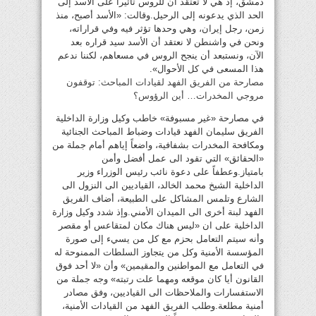
دمشق، إذ هي لا تعتقد أن للروس تأثيراً على الأسد إلى
الحد الذي يدعونه إلى الرحيل.وقالت: «الأسد أصبح، منذ
زمن، رجل إيران، وهي وحدها تؤثر فيه وفي قراراته،
ونحن في واشنطن لا نعتقد أن الأسد سيد قراره بعد
الآن، ونستبعد أن ينجح الروس في مسعاهم، لكننا ندعم
هذا المسعى في كل الأحوال».
مصارحة من الفريق الفهد لقيادات المباحث: توقفون
مروجي المخدرات… أين الرؤوس؟
في مصارحة «غير مسبوفة» خاطب وكيل وزارة الداخلية
الفريق سليمان الفهد قيادات وضباط المباحث الجنائية
ومكافحة المخدرات بشفافية، واضعاً إياهم أمام جملة من
«الحقائق» التي تقود الى عمل أفضل وأمن
بامتياز.وعطفاً على دعوة نائب رئيس الوزراء وزير
الداخلية الشيخ محمد الخالد، القياديين الى النزول الى
الشارع وتلمس المشاكل على الطبيعة، أضاف الفريق
الفهد لبنة أخرى الى الميدان الأمني.وإذ شدد وكيل وزارة
الداخلية على ان «ليس هناك مكان لمتقاعس أو مقصر
وأنه سيتم التعامل بحزم مع كل من يسيء إلى صورة
المؤسسة الأمنية وكل من يتجاوز السلطات الممنوحة له
في التعامل مع المواطنين والمقيمين» وأن «لا أحد فوق
القانون أيا كان موقعه ومهما علت رتبته» وجه جملة من
الاستفسارات والملاحظات الى القياديين، وفق مصادر
أمنية مطلعة.وطلب الفريق الفهد من القيادات الأمنية،