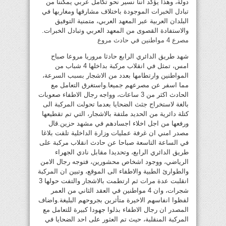
دولة، وهذا يؤكد أننا نسير نحو تكامل عربي يمكننا من
تبادل الخبرات الموجودة باختلاف مشارقها ومغاربها في
البلدان العربية عبر المعهد العربي، متمنية التوفيق
والاستفادة القصوى من المعهد العربي وتبادل الخبرات.
مصرع 4 مواطنين في حادث مروع
شهد طريق الدائري الرابع حادثا مروريا مروعا صباح
امس، تمثل في انقلاب مركبة بداخلها 4 شباب من
المواطنين وارتطامها بعدد من الاشجار بسبب السرعة،
مما اسفر عن مصرعهم جميعا.واستغرق التعامل مع
الحادث اكثر من 3 ساعات، وواجه رجال الاطفاء صعوبات
بالغة لاستخراج جثث الضحايا بعدما تحولت المركبة الى
كتلة دائرية من الحديد ملتفة بالاشجار، التي تم تقطيعها
ورفعها من اجل اخلاء اجسادهم في مشهد حزين.قال
مصدر امني ان غرفة عمليات وزارة الداخلية تلقت بلاغا
في الساعة التاسعة صباحا عن حادث انقلاب مركبة على
طريق الدائري الرابع، وتحديدا مقابل نادي الجهراء
الرياضي، ووجود اشخاص محشورين، فتوجه رجال الامن
والطوارئ الطبية والاطفاء الى الموقع، وتبين ان المركبة
انقلبت عدة مرات ثم ارتطمت بالاشجار والتفت حولها 3
شجرات، وان 4 مواطنين في العقد الثاني من العمر
لفظوا انفاسهم الاخيرة متأثرين بجروحهم البليغة.واضاف
المصدر ان رجال الاطفاء بذلوا جهودا كبيرة للتعامل مع
المركبة المنقلبة، حيث تم العثور على احد الضحايا في