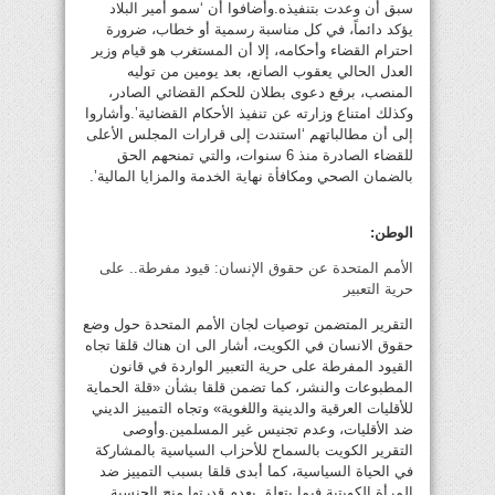
سبق أن وعدت بتنفيذه.وأضافوا أن ‘سمو أمير البلاد
يؤكد دائماً، في كل مناسبة رسمية أو خطاب، ضرورة
احترام القضاء وأحكامه، إلا أن المستغرب هو قيام وزير
العدل الحالي يعقوب الصانع، بعد يومين من توليه
المنصب، برفع دعوى بطلان للحكم القضائي الصادر،
وكذلك امتناع وزارته عن تنفيذ الأحكام القضائية’.وأشاروا
إلى أن مطالباتهم ‘استندت إلى قرارات المجلس الأعلى
للقضاء الصادرة منذ 6 سنوات، والتي تمنحهم الحق
بالضمان الصحي ومكافأة نهاية الخدمة والمزايا المالية’.
الوطن:
الأمم المتحدة عن حقوق الإنسان: قيود مفرطة.. على
حرية التعبير
التقرير المتضمن توصيات لجان الأمم المتحدة حول وضع
حقوق الانسان في الكويت، أشار الى ان هناك قلقا تجاه
القيود المفرطة على حرية التعبير الواردة في قانون
المطبوعات والنشر، كما تضمن قلقا بشأن «قلة الحماية
للأقليات العرقية والدينية واللغوية» وتجاه التمييز الديني
ضد الأقليات، وعدم تجنيس غير المسلمين.وأوصى
التقرير الكويت بالسماح للأحزاب السياسية بالمشاركة
في الحياة السياسية، كما أبدى قلقا بسبب التمييز ضد
المرأة الكويتية فيما يتعلق بعدم قدرتها منح الجنسية