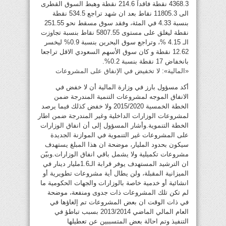
4368.3 نقطة فاقداً 214.6 نقطة وهبط السوق القطرى
الى 11805.3 نقاط بعد ان شهد تراجع 534.5 نقطة
بنسبة 4.33 في المئة، وفقد سوق مسقط نحو 251.55
نقطة ليغلق على مستوى 5807.55 نقاط بنسبة تجاوزت
الـ 4.15 %، وتراجع سوق البحرين بنسبة 0.9% ليخسر
12.62 نقطة و كان سوق الأسهم السعودي الاقل تراجعا
بانخفاض 17 نقطة بنسبة 0.2%.
«المالية»: لا تخفيض في الإنفاق على المشروعات
أكد مسؤول بارز في وزارة المالية أن لا خفض في
الانفاق الموجه لمشروعات التنمية المندرجة ضمن
الخطة الخمسية 2015/2020 ولا خفض كذلك فيما يرصد
لمشروعات الوزارات الداخلية وغير المندرجة ضمن اطار
الخطة التنموية.وأشار المسؤول إلى أن انفاق الوزارات
على المشروعات غير التنموية في الموازنة الجديدة
سيكون بحدود المليار، موضحة ان هذا المبلغ يستهدف
مشروعات تكميلية ولا يشمل باقي انفاق الوزارات.وبيّن
ان الترشيد المستهدف يوفر قرابة الـ1.6مليار دينار في
الميزانية المقبلة، ولن يطال أية مشروعات تطويرية أو
انشائية أو خدمية خاصة بالوزارات والجهات الحكومية ما
لم تكن تلك المشروعات ذات جدوى ومنفعة، موضحة
في ذات الوقت ان بعض المشروعات تم إلغاؤها في
العام المالي الماضي 2013/2014 بسبب تباطؤ في
التنفيذ وتم احالة بعض المتسببين عن تعطيلها