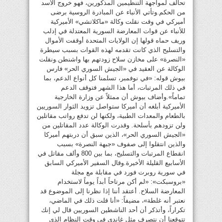
تحالف لمواجهة التنظيمين المذكورين، فهو خروج الأسد
من الحكم.وتأتي الأنباء عن المبادرة الروسية برضى
أميركي في وقت نقلت وكالة «ماكلاتشي» الأميركية
للأنباء عن قوات المعارضة السورية المعتدلة في إدلب
وريف حماه قولها إن الولايات المتحدة أوقفت الأموال
والتسليح الذي كانت تقدمه لهذه القوات بسبب سيطرة
«النصرة» على مخازن سلاح زودتهم بها واشنطن.ونقلت
الوكالة عن العقيد في «الجيش السوري الحر» فارس
بيوش قوله: «في نوفمبر، تسلمنا كل أنواع الدعم، بما
في ذلك المرتبات، أما هذا الشهر فتوقف الدعم
تماماً».وأضاف بيوش أن ممثلاً عن وزارة الخارجية
الأميركية أبلغه أن أميركا ستواصل تزويد الثوار السوريين
بالطعام والمعدات الطبية، ولكنها لن تدفع رواتب مقاتلين
ولن تزودهم بأسلحة. وقدرت الوكالة عدد المقاتلين من
«الجيش السوري الحر»، الذين سبق أن دربتهم أميركا
والذين انتقلوا إلى صفوف «جبهة النصرة» بسبب
انقطاع المرتبات والتسليح، بما بين 800 وألف مقاتل في
الأسابيع القليلة الأخيرة.وقال السفير الأميركي السابق
في سورية روبرت فورد في مقابلة مع مجلة
«بروسبكت»: «لم أكن مرتاحاً أبداً يوماً لاستخدام
المعارضة السلاح. أعتقد أننا إذا نظرنا إلى الموضوع قد
نعتبر أنه غلطة»، مضيفاً: «أنا قلت ذلك في الماضي،
تكراراً، وأتذكر أن أحد الناشطين السوريين قال لي إنك
تتوقعنا أن نتصرف مثل غاندي في وقت النظام الذي