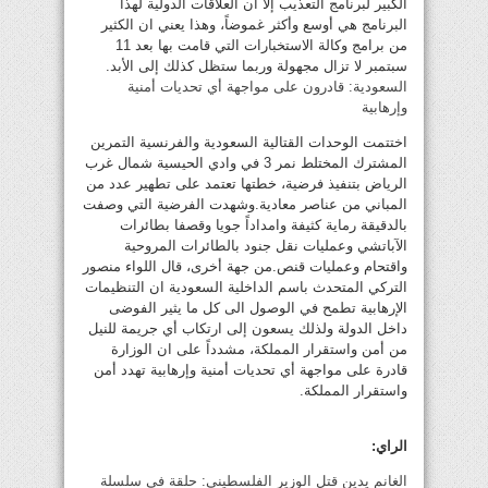
الكبير لبرنامج التعذيب إلا أن العلاقات الدولية لهذا
البرنامج هي أوسع وأكثر غموضاً، وهذا يعني ان الكثير
من برامج وكالة الاستخبارات التي قامت بها بعد 11
سبتمبر لا تزال مجهولة وربما ستظل كذلك إلى الأبد.
السعودية: قادرون على مواجهة أي تحديات أمنية
وإرهابية
اختتمت الوحدات القتالية السعودية والفرنسية التمرين
المشترك المختلط نمر 3 في وادي الحيسية شمال غرب
الرياض بتنفيذ فرضية، خطتها تعتمد على تطهير عدد من
المباني من عناصر معادية.وشهدت الفرضية التي وصفت
بالدقيقة رماية كثيفة وامداداً جويا وقصفا بطائرات
الآباتشي وعمليات نقل جنود بالطائرات المروحية
واقتحام وعمليات قنص.من جهة أخرى، قال اللواء منصور
التركي المتحدث باسم الداخلية السعودية ان التنظيمات
الإرهابية تطمح في الوصول الى كل ما يثير الفوضى
داخل الدولة ولذلك يسعون إلى ارتكاب أي جريمة للنيل
من أمن واستقرار المملكة، مشدداً على ان الوزارة
قادرة على مواجهة أي تحديات أمنية وإرهابية تهدد أمن
واستقرار المملكة.
الراي:
الغانم يدين قتل الوزير الفلسطيني: حلقة في سلسلة