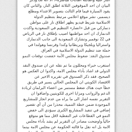
البيان ان احد الموقوفين الثلاثة اطلق النار، والثاني كان
يقود السيارة فيما قام الثالث بتصوير الاعتداء.ومطلع
ديسمبر، نشر موقع اعلامي مرتبط بتنظيم الدولة
الاسلامية شريط فيديو يظهر اطلاق نار على مواطن
دنماركي من قبل «انصار» التنظيم في السعودية.واكدت
الدنمارك ان احد مواطنيها اصيب بإطلاق نار في الرياض
في 22 نوفمبر.وتشارك السعودية الى جانب الدنمارك
واستراليا وبلجيكا وبريطانيا وكندا وفرنسا وهولندا في
حملة ضد تنظيم الدولة الاسلامية في العراق.
صندوق النقد: ضغوط مجلس الأمة خفضت توقعات النمو
استغرب خبراء ومحللون ما تم نقله عن ان صندوق النقد
الدولي قد اشاد بأداء مجلس الامة، واكدوا ان العكس هو
الصحيح، فقد ذكر الصندوق في تقريره الاخير عن
الاقتصاد الكويتي ان المجلس الحالي يسير في طريق
خطأ حيث هناك ضغط مستمر من اعضاء البرلمان لزيادة
الدعم والرواتب ومزايا اخرى للكويتيين.واضافوا ان
التقرير نفسه اشار الى ما يراه من عدم انجاز للمشاريع
الموجودة ضمن خطة التنمية، محذرا من أن أي تقصير
إضافي في تنفيذ المشاريع الكبرى سيؤدي الى خفض
النمو في القطاعات غير النفطية لاقل مما هو متوقع
حالياً.واوضحت مصادر ان التقرير لم يشد بأداء مجلس
الامة بل انه نقل ما قالته الحكومة عن مجلس الامة بينما