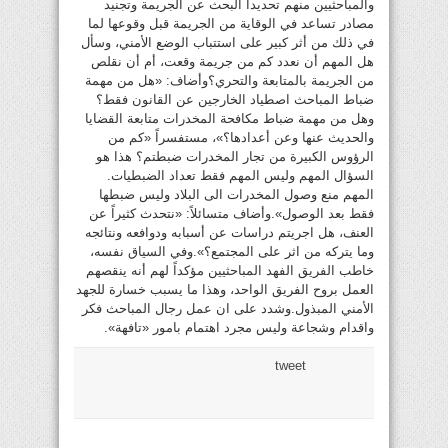
والمباحثيين منهم تحديداً البحث عن الجريمة وتجنيد
مصادر تساعد في الوقاية من الجريمة قبل وقوعها لما
في ذلك من أثر كبير على استتباب الوضع الأمني، وسأل
هل المهم أن نعدد كم من جريمة وقعت، أم أن نقلص
من الجريمة بالمتابعة والتحري؟وأضاف: «هل من مهمة
ضباط المباحث اصطياد الخارجين عن القانون فقط؟
وهل من مهمة ضباط مكافحة المخدرات متابعة القضايا
والحديث عنها وعن أعدادها؟»، مستفسراً «كم من
الرؤوس الكبيرة من تجار المخدرات ضبطتم؟ هذا هو
السؤال المهم وليس المهم فقط تعداد الضبطيات.
المهم منع وصول المخدرات الى البلاد وليس ضبطها
فقط بعد الوصول».وأضاف متسائلاً: «نتحدث كثيراً عن
العنف، هل اجريتم دراسات عن أسبابه ودوافعه ونتائجه
وما يتركه من اثر على المجتمع؟».وفي السياق نفسه،
خاطب الفريق الفهد المباحثيين مؤكداً لهم أنه ينقصهم
العمل بروح الفريق الواحد، وهذا ما يسبب خسارة للجهد
الأمني المبذول.وشدد على ان عمل رجال المباحث فكر
واقدام وشجاعة وليس مجرد اهتمام بامور «تافهة».
tweet