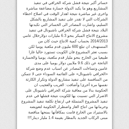
خسائر أكبر نتيجة فشل شركة الخرافي في تنفيذ
المشاريع وهو ما يكبد الدولة خسارة مضاعفة مباشرة
واخرى غير مباشرة نتيجة اهدار الوقت في اصلاح اخطاء
الشركات التي لا تقدر على تنفيذ المشاريع بالشكل
السليم، واشارت المصادر الى الخسائر التي تكبدتها
البلاد نتيجة فشل شركة الخرافي ناشيونال في تنفيذ
مشروع الانتاج المبكر بنحو 6.3 مليارات دولارخلال عامي
2014/2013 بحساب كمية الانتاج حيث كان من
المستهدف ان تبلغ 600 مليون قدم مكعبة يوميا لكن
بسبب تعثر المشروع فان الكويت تستورد حاليا غازا
طبيعيا من الخارج بنحو مليار قدم مكعبة، يوميا والخسارة
الناتجة عن ذلك 9.6 ملايين دولار يوميا على مدى
عامين.وتساءلت المصادر عن اسباب عدم وضع شركة
«الخرافي ناشيونال» على القائمة السوداء حتى لا تتمكن
من المنافسة على تنفيذ مشاريع الدولة وتكرار الكارثة
نفسها مرة أخرى!.وأضافت: الغريب والعجيب ان
الحكومة بدلا من معاقبة شركة الخرافي ناشيونال على
الاضرار التي تسببت بها للكويت نتيجة فشلها في عدم
تنفيذ المشروع المتمثلة في ارتفاع تكلفة تنفيذ المشروع
وحرمانها من انتاج الغاز واضطرار الحكومة لتعويضه
بالاستيراد من الخارج قامت بمكافأتها بمنحها مناقصة
مبنى الركاب الجديد بالمطار بقيمة 1.4 مليار دينار؟!!