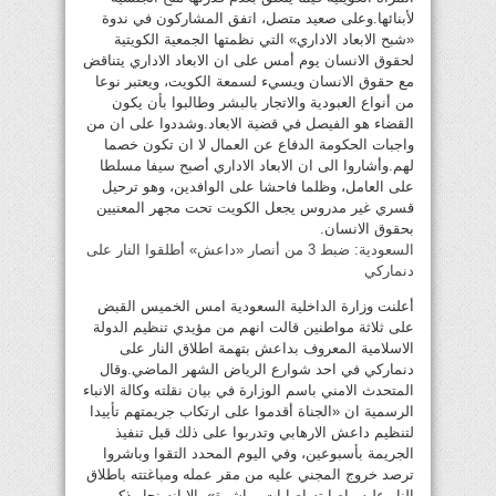
لأبنائها.وعلى صعيد متصل، اتفق المشاركون في ندوة
«شبح الابعاد الاداري» التي نظمتها الجمعية الكويتية
لحقوق الانسان يوم أمس على ان الابعاد الاداري يتناقض
مع حقوق الانسان ويسيء لسمعة الكويت، ويعتبر نوعا
من أنواع العبودية والاتجار بالبشر وطالبوا بأن يكون
القضاء هو الفيصل في قضية الابعاد.وشددوا على ان من
واجبات الحكومة الدفاع عن العمال لا ان تكون خصما
لهم.وأشاروا الى ان الابعاد الاداري أصبح سيفا مسلطا
على العامل، وظلما فاحشا على الوافدين، وهو ترحيل
قسري غير مدروس يجعل الكويت تحت مجهر المعنيين
بحقوق الانسان.
السعودية: ضبط 3 من أنصار «داعش» أطلقوا النار على
دنماركي
أعلنت وزارة الداخلية السعودية امس الخميس القبض
على ثلاثة مواطنين قالت انهم من مؤيدي تنظيم الدولة
الاسلامية المعروف بداعش بتهمة اطلاق النار على
دنماركي في احد شوارع الرياض الشهر الماضي.وقال
المتحدث الامني باسم الوزارة في بيان نقلته وكالة الانباء
الرسمية ان «الجناة أقدموا على ارتكاب جريمتهم تأييدا
لتنظيم داعش الارهابي وتدربوا على ذلك قبل تنفيذ
الجريمة بأسبوعين، وفي اليوم المحدد التقوا وباشروا
ترصد خروج المجني عليه من مقر عمله ومباغتته باطلاق
النار عليه واصابته اصابات مباشرة»، الا انه نجا.وذكر