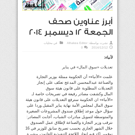
أبرز عناوين صحف
الجمعة 12 ديسمبر 2014
نشرت بواسطة:
Alhakea Editor
في
محليات
0
2014/12/12
لأنباء:
تعديلات «سوق المال» في يناير
علمت «الأنباء» أن الحكومة ممثلة بوزير التجارة
والصناعة عبدالمحسن المدعج تعكف على إنجاز
التعديلات المطلوبة على قانون هيئة سوق
المال.وكشفت مصادر رفيعة في تصريحات خاصة لـ
«الأنباء» ان الحكومة سترفع التعديلات على قانون هيئة
سوق المال لمجلس الأمة نهاية يناير المقبل.وردا على
سؤال حول موعد إطلاق صندوق المشروعات الصغيرة
والمتوسطة لتمويل مبادرات الشباب، أجابت المصادر:
نترقب وزير التجارة والصناعة لإطلاق عمل الصندوق
خلال الشهر الجاري بحسب تصريح سابق للوزير في 16
نوفمبر اكد فيه إنجاز اللائحة التنفيذية للقانون، مشيرة