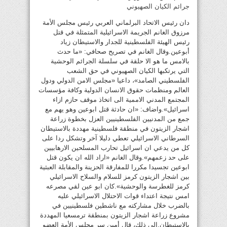
جرائم الكيان الصهيوني
دان رئيس الاتحاد البرلماني العربي رئيس مجلس الأمة
مرزوق الغانم الجريمة الاسرائيلية المتمثلة في قتل
رئيس الهيئة الفلسطينية للجدار والاستيطان زياد
أبوعين.وقال الغانم في تصريح صحافي: «ما حدث
بالامس ما هو الا حلقة في سلسلة الجرائم الوحشية
التي يرتكبها الكيان الصهيوني في حق الشعب
الفلسطيني الصامد»، داعيا «مجلس الامن الدولي ودول
العالم ومنظمات حقوق الانسان الدولية وكافة مؤسسات
المجتمع المدني الاممية الى اتخاذ موقف حازم ازاء
اسرائيل».واضاف: «ان حادثة قتل ابوعين وهو يهم مع
جمع من المدنيين الفلسطينيين العزل بخطوة زراعة
اشجار الزيتون في منطقة فلسطينية مهددة بالاستيطان
السرطاني الاسرائيلي تعطي دليلا آخر وتشكل ردا على
كل من يدعي ان اسرائيل تحارب المسلحين الارهابيين
على حد زعمهم».وقال الغانم «اراد الله ان يكون قتل
ابوعين تجسيدا مكررا للمفارقة الحزينة والمقابلة العبثية
بين اشجار الزيتون كرمز للسلام والسلاح الاسرائيلي
كرمز للغطرسة والوحشية».كان ابو عين لقي مصرعه
امس نتيجة اعتداء قوات الاحتلال الاسرائيلي عليه
بالضرب خلال مشاركته مع ناشطين فلسطينيين في
مشروع زراعة اشجار الزيتون بمنطقة ترمسعيا المهددة
بالاستيطان.إلى ذلك، قال أمين سر مجلس الأمة العضو