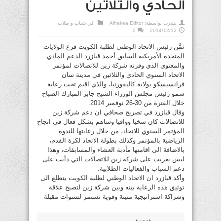
الحادي والثلاثين
نشرت بواسطة:
Alhakea Editor
في
شباب و طلاب
0
2014/12/12
ثمَّن رئيس الاتحاد الوطني لطلبة الكويت فرع الولايات
المتحدة الأمريكية السابق أحمد قبازرد الدعم المادي
والمعنوي الذي وفرته شركة زين للاتصالات لمؤتمر
الاتحاد السنوي الحادي والثلاثين في مدينة سان
فرانسيسكو بولاية كاليفورنيا، والذي اقيم تحت رعاية
سمو رئيس مجلس الوزراء الشيخ جابر المبارك الصباح
خلال الفترة من 30-26 نوفمبر 2014.
وقال قبازرد في تصريح صحافي ان دعم شركة زين
للاتصالات كان سخيا ووافيا وساهم بشكل فعال في انجاح
المؤتمر السنوي للاتحاد، من خلال رعايتها للندوة
الرياضية بالمؤتمر وكذلك بطولة الاتحاد لكرة القدم،
بالاضافة الى اقامتها مأدبة العشاء والمسابقات، وهذا
ليس بغريب على شركة زين للاتصالات التي دأبت على
دعم الشباب والفعاليات الطلابية.
وأكد قبازرد ان الاتحاد الوطني لطلبة الكويت يتطلع الى
توثيق هذه الرعاية بينه وبين شركة زين لتصبح علاقة
وشراكة استراتيجية متينة وقوية تستمر لسنوات مقبلة