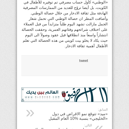
«الوطني» كأول حساب مصرفي تم توفيره للأطفال في
الكويت، بل أيضا تروّج للعديد من الممارسات المصرفية
الهادفة مثل ثقافة الادخار من خلال حصالة الوطني.
وأضافت المطر ان حصالة الوطني التي تحمل شعار
الجمل مازالت تشهد اليوم طلباً متزايداً من قبل العملاء
على اختلاف شرائحهم وفئاتهم العمرية، وحققت الحصالة
انتشاراً واسعاً منذ انطلاقها قبل عقود وصولاً الى اليوم
حيث يكاد لا يخلو بيت كويتي من هذه الحصالة التي تعلم
الأطفال أهمية ثقافة الادخار.
tweet
السابق:
«ميد» تتوقع نمو الاقراض في دول
«الخليجي» بنسبة %10 العام المقبل
التالي: