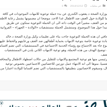
في
محليات
2014/12/12
0
بوزارة الصحة د.يعقوب الكندري عن بدء حملة توعوية للامهات الموجودات في كافة
للولادة حول العنف ضد الاطفال غدا الاحد، موضحا ان مضمونها يشمل رعاية الاطفا
 من العنف، مشيراً في الوقت ذاته الى ان الحملة التوعوية ستكون عن طريق
يدا حول هذا الموضوع، وستشمل الحملة مستشفيات «الولادة – الجهراء – الفروانية 
في ان هذه الحملة التوعوية جاءت بناء على تعليمات وكيل وزارة الصحة د.خالد
ز مادة توعوية خاصة بتوعية الامهات بحماية أطفالهن ضد العنف ورعايتهم والحفاظ عليه
ضوع جاء بعد الاجتماع مع رؤساء الخدمة الاجتماعية في المستشفيات التي تضم اقساما
له توضيح الهدف من هذه الحملة، وهو توعية الامهات اللاتي يلدن في المستشفيات
عنف.
رئيسي منها هو توعية المجتمع والامهات للتقليل من حالات اضطهاد الاطفال والمحاف
يا، منوها الى انه الانتهاء عمل دورتين للاخصائيين الاجتماعيين بخصوص توعية
ل، وسيقوم الاخصائيون بتطبيقها بالمستشفيات التي تضم اقساما للولادة اعتبارا من