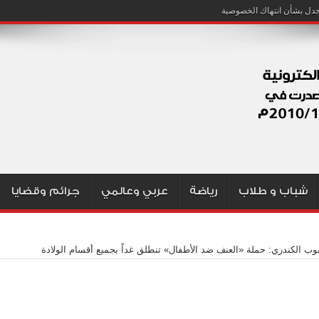
شباب و طلاب
رياضة
عربي وعالمي
جرائم وقضايا
وب الكندري: حملة «العنف ضد الأطفال» تنطلق غداً بجميع أقسام الولادة