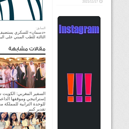
2021/11/17
السابق:
«دسمان» للسكري يستضيف 
الثالثة للطب المبني على البر
مقالات مشابهة
السفير المغربي: الكويت 
إستراتيجي وموقفها الداعم
للوحدة الترابية للمملكة م
تقدير كبير
2026/08/03