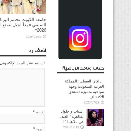
جامعة الكويت تختتم البرنا
الصيفي «معاً لجيل يصنع ال
2026»
2026/08/03
اضف رد
لن يتم نشر البريد الإلكتروني
كتاب وناقد الرياضية
راكان الغفيلي: المملكة
العربية السعودية وجهة
سياحية متميزة تستحق
الاكتشاف
2023/07/29
اسباب و حلول
الإسم
*
لظاهرة ” العنف
في ملاعبنا ” !
2015/12/13
البريد
*