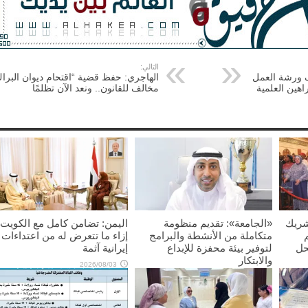
التالي:
ورشة العمل
الهاجري: حفظ قضية “اقتحام ديوان البرا
اهين العلمية
مخالف للقانون.. ونعد الآن تظلمًا
شريك
«الجامعة»: تقديم منظومة
اليمن: تضامن كامل مع الكويت
متكاملة من الأنشطة والبرامج
إزاء ما تتعرض له من اعتداءات
حل
لتوفير بيئة محفزة للإبداع
إيرانية آثمة
والابتكار
2026/08/03
2026/08/03