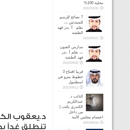
محلية 100%
2022/10/31
7 نصائح للرسم
للمبتدئين ،،،
بقلم : أ. بدر فهد
الطشه
2022/09/21
مدارس الفنون
،،، بقلم أ. بدر
فهد الطشه
2022/09/02
قريبا افتتاح 3
خطوط مترو في
2022/08/12
النائب د.
عبدالكريم
الكندري يكتب |
من داخل
د.يعقوب الكن
اعتصام مجلس الأمة
2022/06/16
تنطلق غداً ب