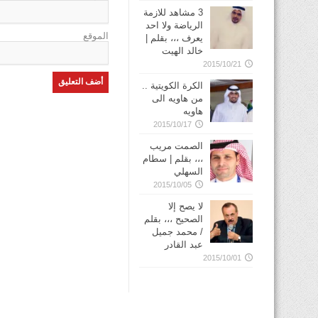
3 مشاهد للازمة
الرياضة ولا احد
الموقع
يعرف ،،، بقلم |
خالد الهيت
2015/10/21
الكرة الكويتية ..
من هاويه الى
هاويه
2015/10/17
الصمت مريب
،،، بقلم | سطام
السهلي
2015/10/05
لا يصح إلا
الصحيح ،،، بقلم
/ محمد جميل
عبد القادر
2015/10/01