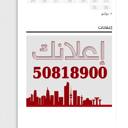
29
28
27
26
25
24
23
31
30
« يوليو
إعلانات