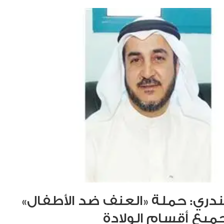
دري: حملة «العنف ضد الأطفال»
جميع أقسام الولادة