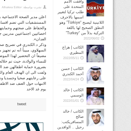
وافقت الأمم
المتحدة على
نشرت بواسطة:
Alhakea Editor
طلب تركيا لتغيير
اعلن مدير الصحة الاجتماعية 
اسمها بالاحرف
المستشفيات التي تضم اقساما 
اللاتينية ليصبح “Türkiye” وهو
النطق الصحيح لها باللغة
والحفاظ على صحتهم وحمايتهم
التركية بدلاً من “Turkey”
اخصائيين اجتماعيين مدربين ج
2022/06/02
العدان».
وذكر د.الكندري في تصريح صحا
الكاتب | هزاع
السهلاوي، مبيناً أنه تم تجهي
المطيري
مضيفاً ان التحضير لهذا المو
2022/05/11
للنساء والولادة، حيث تم خلا
بضرورة حماية اطفالهن ضد ال
الكاتب | حسن
ولفت الى ان الهدف العام وال
أحمد الكندري
على رعايتهم صحيا وجسديا ونفس
2022/04/24
الامهات حول العنف ضد الاطفا
يوم غد الاحد
الكاتب | خالد
الوسمي
2022/01/01
tweet
الكاتب / خالد
صالح
المسافريكتب:
رحيل .. الوافدين