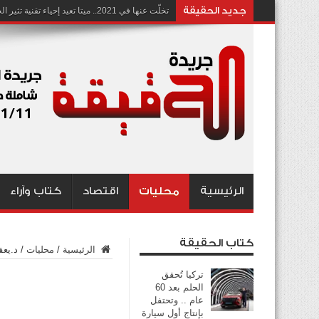
جديد الحقيقة
تخلّت عنها في 2021.. ميتا تعيد إحياء تقنية تثير الجدل بشأن انتهاك الخصوصية
الرئيسية
محليات
اقتصاد
كتاب وآراء
كتاب الحقيقة
الرئيسية
/
محليات
/
د.يعق
تركيا تُحقق
الحلم بعد 60
عام .. وتحتفل
بإنتاج أول سيارة