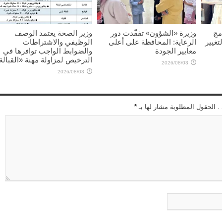
مج
وزيرة «الشؤون» تفقّدت دور
وزير الصحة يعتمد الوصف
تغيير
الرعاية: المحافظة على أعلى
الوظيفي والاشتراطات
معايير الجودة
والضوابط الواجب توافرها في
الترخيص لمزاولة مهنة «القبالة
2026/08/03
2026/08/03
 . الحقول المطلوبة مشار لها بـ
*