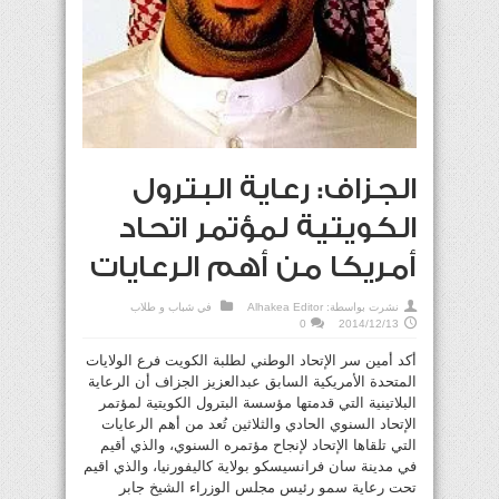
الجزاف: رعاية البترول
الكويتية لمؤتمر اتحاد
أمريكا من أهم الرعايات
نشرت بواسطة:
Alhakea Editor
في
شباب و طلاب
0
2014/12/13
أكد أمين سر الإتحاد الوطني لطلبة الكويت فرع الولايات
المتحدة الأمريكية السابق عبدالعزيز الجزاف أن الرعاية
البلاتينية التي قدمتها مؤسسة البترول الكويتية لمؤتمر
الإتحاد السنوي الحادي والثلاثين تُعد من أهم الرعايات
التي تلقاها الإتحاد لإنجاح مؤتمره السنوي، والذي أقيم
في مدينة سان فرانسيسكو بولاية كاليفورنيا، والذي اقيم
تحت رعاية سمو رئيس مجلس الوزراء الشيخ جابر