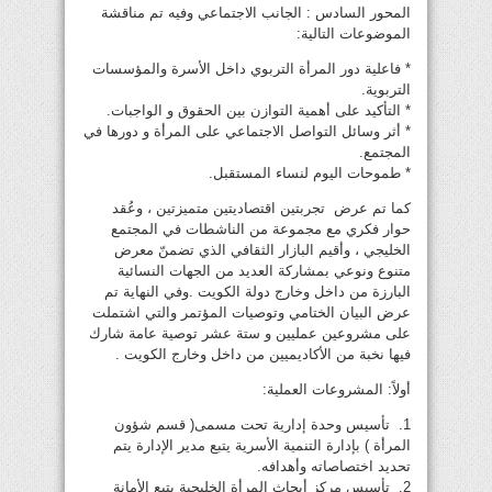
المحور السادس : الجانب الاجتماعي وفيه تم مناقشة
الموضوعات التالية:
* فاعلية دور المرأة التربوي داخل الأسرة والمؤسسات
التربوية.
* التأكيد على أهمية التوازن بين الحقوق و الواجبات.
* أثر وسائل التواصل الاجتماعي على المرأة و دورها في
المجتمع.
* طموحات اليوم لنساء المستقبل.
كما تم عرض تجربتين اقتصاديتين متميزتين ، وعُقد
حوار فكري مع مجموعة من الناشطات في المجتمع
الخليجي ، وأقيم البازار الثقافي الذي تضمنّ معرض
متنوع ونوعي بمشاركة العديد من الجهات النسائية
البارزة من داخل وخارج دولة الكويت .وفي النهاية تم
عرض البيان الختامي وتوصيات المؤتمر والتي اشتملت
على مشروعين عمليين و ستة عشر توصية عامة شارك
فيها نخبة من الأكاديميين من داخل وخارج الكويت .
أولاً: المشروعات العملية:
1. تأسيس وحدة إدارية تحت مسمى( قسم شؤون
المرأة ) بإدارة التنمية الأسرية يتبع مدير الإدارة يتم
تحديد اختصاصاته وأهدافه.
2. تأسيس مركز أبحاث المرأة الخليجية يتبع الأمانة