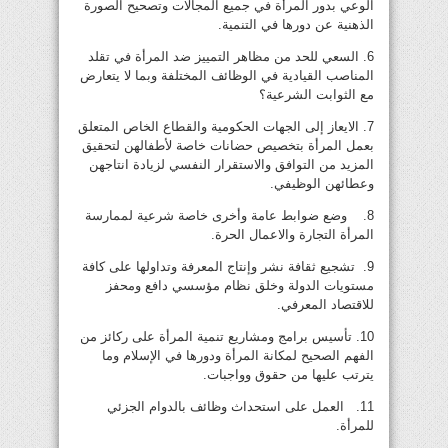
الوعي بدور المرأة في جميع المجالات وتصحيح الصورة
الذهنية عن دورها في التنمية.
6. السعي للحد من مظاهر التمييز ضد المرأة في تقلد
المناصب القيادية في الوظائف المختلفة وبما لا يتعارض
مع الثوابت الشرعية؟
7. الايعاز إلى الجهات الحكومية والقطاع الخاص المتعلق
بعمل المرأة بتخصيص حضانات خاصة لأطفالهن لتحقيق
المزيد من التوافق والاستقرار النفسي لزيادة انتاجهن
وعطائهن الوظيفي.
8. وضع ضوابط عامة وأخرى خاصة شرعية لممارسة
المرأة التجارة والاعمال الحرة.
9. تشجيع ثقافة نشر وإنتاج المعرفة وتداولها على كافة
مستويات الدولة وخلق نظام مؤسسي دافع ومحفز
للاقتصاد المعرفي.
10. تأسيس برامج ومشاريع تنمية المرأة على ركائز من
الفهم الصحيح لمكانة المرأة ودورها في الإسلام وما
يترتب عليها من حقوق وواجبات.
11. العمل على استحداث وظائف بالدوام الجزئي
للمرأة.