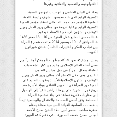
التكنولوجية، والنفسية والثقافية وغيرها.
وجاء في البيان الختامي والتوصيات لمؤتمر التنمية
الأسرية الرابع الذي تلته سوسن الشرف رئيسة اللجنة
العلمية للمؤتمر تم بحمد الله تعالى انعقاد مؤتمر التنمية
الأسرية الرابع برعاية كريمة من معالي وزير العدل ووزير
الأوقاف والشؤون الإسلامية الأستاذ / يعقوب
عبدالمحسن الصانع خلال الفترة من 16 – 18 صفر 1436
هـ الموافق 8 – 10 ديسمبر 2014 م تحت شعار ( المرأة
بين تجاذب الفكر و اختيارات الذات ) بفندق شيراتون
الكويت .
وذلك بمشاركة نحو 40 أكاديمياً وباحثاً ومفكراً وخبيراً من
شتى أنحاء العالم الإسلامي وعدد من كبار الشخصيات
العاملة بمجال المرأة في دول مجلس التعاون
الخليجي.وفي حفل الافتتاح أكد معالي وزير العدل ووزير
الأوقاف والشئون الإسلامية/الأستاذ يعقوب الصانع على
أهمية دور المرأة في التكوين الثقافي وبناء الأسرة منذ
بزوغ فجر البشرية حتى يومنا الراهن داعياً إلى الوصول
إلى مقاربات فكرية تساعد في بناء شخصية المرأة
المسلمة وفق أسس السماحة والاعتدال والوسطية تيمناً
بالخطابات السامية للقيادة السياسية ممثلة بمقام
حضرة صاحب السمو أمير البلاد الشيخ صباح الأحمد
الجابر الصباح حفظه الله ورعاه في دعم كافة الجهود