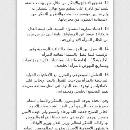
12. تشجيع الابداع والابتكار من خلال خلق بيئات حاضنه
للمبدعين قادرة على تسليم منتج نهائي للمبتكرات
والربط بين مؤسسات البحث والتطوير للتمكن من
الاستفادة القصوى من مخرجاتها.
13. اعتماد مقاربة المساواة المبنية على قيمة العدل
والكفاءة عوضاً عن المساواة التامة التي تكرس مزيدا
من الظلم للمرأة الأم والزوجة.
14. التنسيق بين المؤسسات الثقافية الرسمية وغير
الرسمية فيما يتصل بالتنمية الثقافية للمرأة
الخليجية.15. إقامة ملتقيات ومنتديات فكرية ومؤتمرات
ومشاريع للنهوض بالمرأة الخليجية.
16. التعامل الموضوعي والمتزن مع الاتفاقيات الدولية
المرتبطة بالمرأة من حيث القبول بالبعد الإيجابي لتلك
الاتفاقيات والوقوف ضد البنود التي تمثل مخالفة صريحة
لقيم المجتمع الخليجي ومعتقداته .
وفي الختام يتوجه المؤتمرون بالشكر والامتنان لمقام
حضرة صاحب السمو أمير البلاد الشيخ صباح الأحمد
الجابر الصباح حفظه الله ورعاه ولسمو ولي عهده الأمين
مثمنين دورهم الكريم في دعم قضايا المرأة والنهوض
بها وكذلك الشكر لمعالي وزير العدل ووزير الأوقاف
والشؤون الإسلامية الأستاذ/ يعقوب عبدالمحسن الصانع