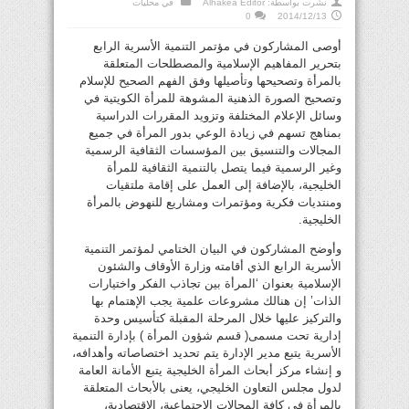
نشرت بواسطة:
Alhakea Editor
في
محليات
0
2014/12/13
أوصى المشاركون في مؤتمر التنمية الأسرية الرابع
بتحرير المفاهيم الإسلامية والمصطلحات المتعلقة
بالمرأة وتصحيحها وتأصيلها وفق الفهم الصحيح للإسلام
وتصحيح الصورة الذهنية المشوهة للمرأة الكويتية في
وسائل الإعلام المختلفة وتزويد المقررات الدراسية
بمناهج تسهم في زيادة الوعي بدور المرأة في جميع
المجالات والتنسيق بين المؤسسات الثقافية الرسمية
وغير الرسمية فيما يتصل بالتنمية الثقافية للمرأة
الخليجية، بالإضافة إلى العمل على إقامة ملتقيات
ومنتديات فكرية ومؤتمرات ومشاريع للنهوض بالمرأة
الخليجية.
وأوضح المشاركون في البيان الختامي لمؤتمر التنمية
الأسرية الرابع الذي أقامته وزارة الأوقاف والشئون
الإسلامية بعنوان ‘المرأة بين تجاذب الفكر واختيارات
الذات’ إن هنالك مشروعات علمية يجب الإهتمام بها
والتركيز عليها خلال المرحلة المقبلة كتأسيس وحدة
إدارية تحت مسمى( قسم شؤون المرأة ) بإدارة التنمية
الأسرية يتبع مدير الإدارة يتم تحديد اختصاصاته وأهدافه،
و إنشاء مركز أبحاث المرأة الخليجية يتبع الأمانة العامة
لدول مجلس التعاون الخليجي، يعنى بالأبحاث المتعلقة
بالمرأة في كافة المجالات الاجتماعية، الاقتصادية،