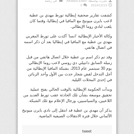
نشرت بواسطة:
Alhakea Editor
في
رياضة
0
2014/12/13
كشفت تقارير صحفية إيطالية تورط مهدي بن عطية
لاعب بايرن ميونيخ مع المافيا في إيطاليا، وقتما كان
يلعب لنادي روما الإيطالي.
وكالة الأخبار الإيطالية ‘انسا’ أكدت على تورط المغربي
مهدي بن عطية مع المافيا في إيطاليا بعد أن ذكر اسمه
في اتصال هاتفي.
وقد تم ذكر اسم بن عطية خلال اتصال هاتفي من قبل
زميله السابق دانييلي دي روسي لاعب روما الإيطالي
يوم 30 سبتمبر عام 2013، بشبكة المافيا الإيطالية من
أجل التدخل لفض شجار حدث بين الأول وأحد الزبائن
في إحدى المحلات الليلية.
وبدأت الحكومة الإيطالية بالوقت الحالي بفتح عملية
تحقيق موسعة بشأن تلك الحادثة عقب تورط العديد من
اللاعبين، والسياسيين، ورجال الإعلام مع تلك الشبكة.
يذكر أن مهدي بن عطية قد انتقل إلى نادي بايرن ميونيخ
الألماني خلال فترة الانتقالات الصيفية الماضية.
tweet