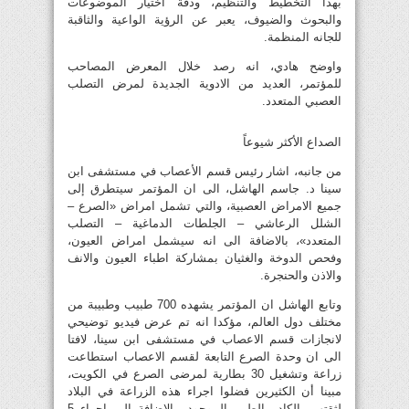
بهذا التخطيط والتنظيم، ودقة اختيار الموضوعات
والبحوث والضيوف، يعبر عن الرؤية الواعية والثاقبة
للجانه المنظمة.
واوضح هادي، انه رصد خلال المعرض المصاحب
للمؤتمر، العديد من الادوية الجديدة لمرض التصلب
العصبي المتعدد.
الصداع الأكثر شيوعاً
من جانبه، اشار رئيس قسم الأعصاب في مستشفى ابن
سينا د. جاسم الهاشل، الى ان المؤتمر سيتطرق إلى
جميع الامراض العصبية، والتي تشمل امراض «الصرع –
الشلل الرعاشي – الجلطات الدماغية – التصلب
المتعدد»، بالاضافة الى انه سيشمل امراض العيون،
وفحص الدوخة والغثيان بمشاركة اطباء العيون والانف
والاذن والحنجرة.
وتابع الهاشل ان المؤتمر يشهده 700 طبيب وطبيبة من
مختلف دول العالم، مؤكدا انه تم عرض فيديو توضيحي
لانجازات قسم الاعصاب في مستشفى ابن سينا، لافتا
الى ان وحدة الصرع التابعة لقسم الاعصاب استطاعت
زراعة وتشغيل 30 بطارية لمرضى الصرع في الكويت،
مبينا أن الكثيرين فضلوا اجراء هذه الزراعة في البلاد
لثقتهم بالكادر الطبي الموجود، بالاضافة الى اجراء 5