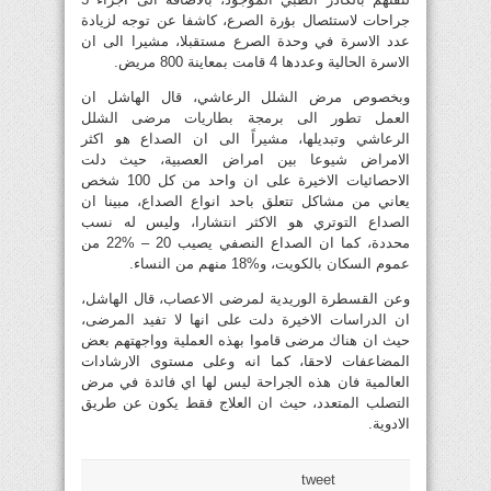
جراحات لاستئصال بؤرة الصرع، كاشفا عن توجه لزيادة
عدد الاسرة في وحدة الصرع مستقبلا، مشيرا الى ان
الاسرة الحالية وعددها 4 قامت بمعاينة 800 مريض.
وبخصوص مرض الشلل الرعاشي، قال الهاشل ان
العمل تطور الى برمجة بطاريات مرضى الشلل
الرعاشي وتبديلها، مشيراً الى ان الصداع هو اكثر
الامراض شيوعا بين امراض العصبية، حيث دلت
الاحصائيات الاخيرة على ان واحد من كل 100 شخص
يعاني من مشاكل تتعلق باحد انواع الصداع، مبينا ان
الصداع التوتري هو الاكثر انتشارا، وليس له نسب
محددة، كما ان الصداع النصفي يصيب 20 – %22 من
عموم السكان بالكويت، و%18 منهم من النساء.
وعن القسطرة الوريدية لمرضى الاعصاب، قال الهاشل،
ان الدراسات الاخيرة دلت على انها لا تفيد المرضى،
حيث ان هناك مرضى قاموا بهذه العملية وواجهتهم بعض
المضاعفات لاحقا، كما انه وعلى مستوى الارشادات
العالمية فان هذه الجراحة ليس لها اي فائدة في مرض
التصلب المتعدد، حيث ان العلاج فقط يكون عن طريق
الادوية.
tweet