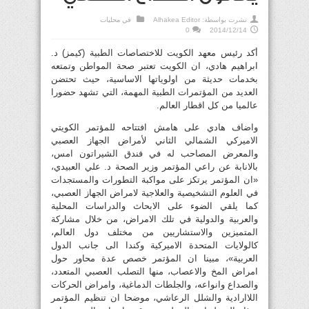
نشرت بواسطة:
Alhakea Editor
في
محليات
0
2014/12/14
أكد رئيس معهد الكويت للاختصاصات الطبية (كيمز) د.
ابراهيم هادي، ان الكويت تعتبر صحة المواطن وتمتعه
بخدمات حديثة من اولوياتها اﻻساسية، حيث تحتضن
العديد من المؤتمرات الطبية المهمة، التي تشهد حضورا
عالميا من كل اقطار العالم.
واضاف هادي على هامش افتتاحه للمؤتمر الكويتي
الاميركي الشمالي الثاني لأمراض الجهاز العصبي
والمعرض المصاحب له في فندق الشيراتون امس،
بالانابة عن راعي المؤتمر وزير الصحة د. علي العبيدي،
«ان المؤتمر يرتكز على مواكبة التطورات والمستجدات
في العلوم التشخيصية والعلاجية لامراض الجهاز العصبي،
كما يلقي الضوء على اﻻبحاث والدراسات المحلية
والعربية والدولية في تلك اﻻمراض، من خلال مشاركة
المتميزين واﻻستشاريين من مختلف دول العالم،
كالوﻻيات المتحدة اﻻميركية وكندا الى جانب الدول
العربية»، مبينا ان المؤتمر خصص عدة محاور حول
امراض المخ واﻻعصاب، منها التصلب العصبي المتعدد،
والصداع وانواعه، والجلطات الدماغية، وامراض الحركات
اللاارادية والشلل الرعاشي، موضحا ان تنظيم المؤتمر