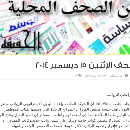
نين 15 ديسمبر 2014
في
محليات
2014/12/15
0
 خاصة لـ «الأنباء» ان الشركة المكلفة بإعداد البديل الاستراتيجي للرواتب ستع
على وزير المالية أنس الصالح اليوم ـ قبل جلسة مجلس الوزراء ـ الشرائح الـ 136 التي وضعتها لفئات الموظفين
للبديل طبقا للملاحظات التي أبلغت لهم.وأعلنت المصادر ان تنفيذ البديل يحتاج الى
ى ان البديل لا يتضمن كوادر خاصة ويركز على سلم رواتب جديد.وقالت المصادر: ان
اتب هو «إقرار وتعميم الراتب الأكثر شيوعا لأصحاب التخصص الواحد والمهنة