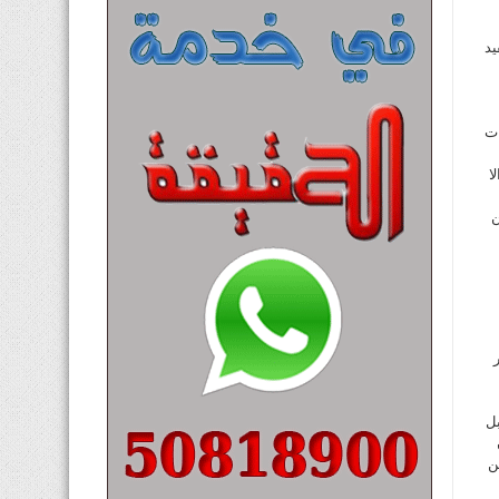
يد
ات
ا
ن
دولارا وهو قابل
 وعن