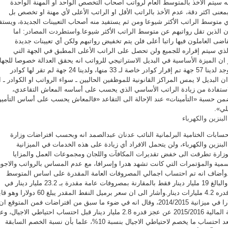
 سيتم الأخذ بالمتوسط العام لرواتب أصحاب التخصص الواحد او المهنة الواحدة
نى اكثر دقة، عدم الأخذ بالراتب الأقل او الراتب الأعلى لأي مهنة او تخصص بل
ي متوسط الراتب الأكثر شيوعا ومن ثم يستفيد منه أصحاب التعيينات الجديدة، ويستف
ن الذين تقل رواتبهم عن متوسط الراتب الأكثر شيوعا.واستطردت المصادر: اما
اضى العاملون فيها راتبا أعلى فلن يتم تخفيض رواتبهم ولكن أي تعيينات جديدة
ذي سيتم إقراره للجميع ولن تحصل على الراتب الأعلى المطبق في الجهة التي
ان الميزة الأساسية في البديل الاستراتيجي للرواتب انه يحقق العدالة خصوصا للجه
التي لم تقر لها كوادر، حيث توجد لدينا 57 جهة تم إقرار كوادر خاصة لـ 33 منها، ولدينا 24 جهة لم تقر لها كوادر
لبديل لا يمس المراكز القانونية للموظفين الحاليين ـ سواء الرواتب او الكوادر ـ ال
ستفادة من زيادة الراتب الأساسي الذي يحسب على أساسه المعاش التقاعدي،
من حسبة «التأمينات» عند الإحالة الى التقاعد «فالمعاش يحسب على أساس التأمي
لي».
لبنزين والكهرباء
حسابات الختامية البرلمانية النائب عدنان عبدالصمد انه وبحسب افتراضات وزارة
لبنزين والكهرباء، ولن يتحمل الافراد أي زيادة على هذه الخدمات في الميزانية
لوزارة تطرقت الى خفض تقديرات المكافآت واللجان ومجموعات العمل والمزايا
لرسمية والمؤتمرات التي كانت تشهد هدرا وإسرافا، مع عدم المساس بالرواتب والاجور
ة.وأضاف انه تم احتساب اجمالي المصروفات العامة المقدرة على اساس المتوسط
الفعلي خلال 3 سنوات سابقة والبالغ 19 مليار دينار فقط بالمقارنة بمصروفات عامة مقدرة بـ 23.2 مليار دينار في
ميزانية 2014/2015 بانخفاض قدره 4.2 مليارات دينار.وأشار الى ان سعر برميل النفط المقدر يبلغ 60 
للتعديل، علما بأنه كان 75 دولارا في ميزانية 2014/2015، وقال انه في ضوء ما سبق من افتراضات فمن المتوقع ان
تسفر الميزانية المقدرة للسنة المالية 2015/2016 عن عجز قدره 2.8 مليار دينار قبل احتساب احتياطي الاجيال،
عجز قدره 4.4 مليارات دينار بعد احتساب ما يخصم لاحتياطي الاجيال بنسبة 10%، علما بأن نسبة الخصم السابقة