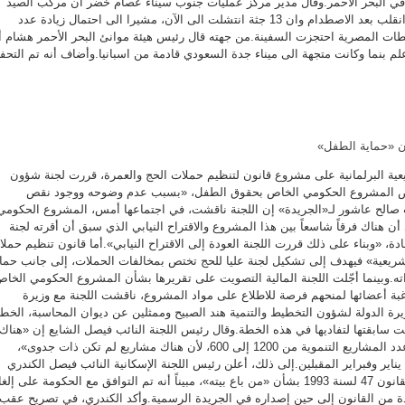
 في البحر الأحمر.وقال مدير مركز عمليات جنوب سيناء عصام خضر ان مركب الصيد
الذي كان على متنه 42 صيادا انقلب بعد الاصطدام وان 13 جثة انتشلت الى الآن، مشيرا الى احتمال زيادة عدد
ت المصرية احتجزت السفينة.من جهته قال رئيس هيئة موانئ البحر الأحمر هشام أ
لم بنما وكانت متجهة الى ميناء جدة السعودي قادمة من اسبانيا.وأضاف أنه تم التح
ن «حماية الطفل»
ية البرلمانية على مشروع قانون لتنظيم حملات الحج والعمرة، قررت لجنة شؤون
 رفض المشروع الحكومي الخاص بحقوق الطفل، «بسبب عدم وضوحه ووجود نقص
ب صالح عاشور لـ«الجريدة» إن اللجنة ناقشت، في اجتماعها أمس، المشروع الحكومي
، لافتاً إلى أن هناك فرقاً شاسعاً بين هذا المشروع والاقتراح النيابي الذي سبق أن أقرته لجنة
مرأة»، والمكون من 144 مادة، «وبناء على ذلك قررت اللجنة العودة إلى الاقتراح النيابي».أما قانون تنظيم حمل
تشريعية» فيهدف إلى تشكيل لجنة عليا للحج تختص بمخالفات الحملات، إلى جانب حما
ته.وبينما أجّلت اللجنة المالية التصويت على تقريرها بشأن المشروع الحكومي الخا
ى رغبة أعضائها لمنحهم فرصة للاطلاع على مواد المشروع، ناقشت اللجنة مع وزيرة
رة الدولة لشؤون التخطيط والتنمية هند الصبيح وممثلين عن ديوان المحاسبة، الخطة
ت سابقتها لتفاديها في هذه الخطة.وقال رئيس اللجنة النائب فيصل الشايع إن «هناك
خطة لتدريب الكوادر وتقليل عدد المشاريع التنموية من 1200 إلى 600، لأن هناك مشاريع لم تكن ذات جدوى»،
ل يناير وفبراير المقبلين.إلى ذلك، أعلن رئيس اللجنة الإسكانية النائب فيصل الكندري
موافقة اللجنة بالأغلبية على القانون 47 لسنة 1993 بشأن «من باع بيته»، مبيناً أنه تم التوافق مع الحكومة على إلغ
ة من القانون إلى حين إصداره في الجريدة الرسمية.وأكد الكندري، في تصريح عقب