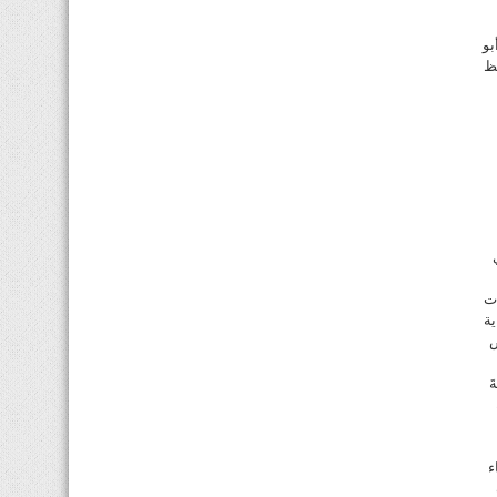
بو
فظ
ات
ية
ص
َ
اء