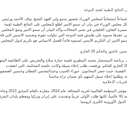
النتائج الطيبة لقمة الدوحة
تماعاً استثنائياً لمجلس الوزراء بحضور سمو ولي العهد الشيخ نواف الأحمد ورئيس
ال مجلس الوزراء في بيان ان سمو الامير أطلع المجلس على النتائج الطيبة لقمة
 مسيرة التعاون الخليجي في شتى المجالات.وأكد البيان أن سمو الامير وضع المجلس
التي عقدها سموه على هامش قمة الدوحة التي تناولت تقوية وتجسيد الاسس التي قام
مو الامير ان التكريم الأممي لسموه قائداً للعمل الانساني هو تكريم لدول المجلس
اشور والحكم 28 الجاري
برئاسة المستشار محمد المطيري قضية حيازة سلاح والتحريض على الطائفية المته
بها حسين عاشور الى جلسة 28 الجاري للحكم، ورفضت طلب إخلاء سبيله.وكانت جلسة المحكمة، التي انعقدت
لقضية، حيث حضر المحامون: حوراء الحبيب وعبدالمحسن القطان وحسين العصفور
، وطلبوا إخلاء سبيل المتهم بأي ضمان تراه مناسباً.
تراجعت الكويت 13 درجة في مؤشر المنظمة العالمية لحرية الصحافة عام 2014، مقارنة
الكويت في المؤشر في المرتبة 91 عالمياً، لكنها ظلت الأولى عربياً وتقدمت على إيران وتركيا ومعظم بلدان الشر
دول الأوروبية الكبرى كروسيا.