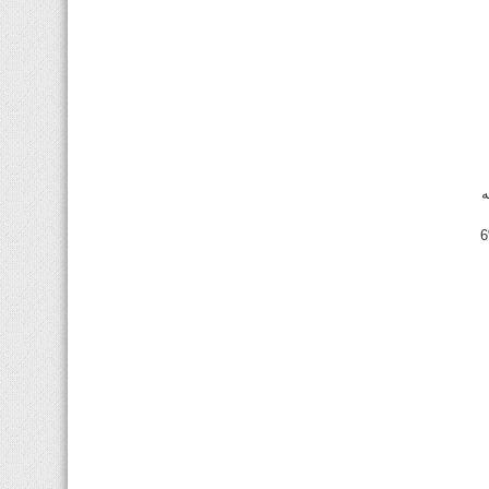
نه
التجاري.من جهة اخرى، توقعت مصادر مصرفية ان يتراوح متوسط النمو في ارباح قطاع البنوك عن 2014 ما بين %6