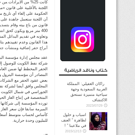
كانت 25% من الايرادات
اللجنة بالأغلبية على قانون «م
الحكومة على إلغاء أي تاريخ 
أن اللجنة ستعمل جاهدة على إ
قانون من باع بيته وقام بتسدي
400 متر مربع ويكون كحق ان
وتعاونه في تقديم البدائل المن
هذا القانون وعدم تقييدهم بت
أبراج حفر إضافية ومنشآت جدي
عقد مجلس إدارة مؤسسة البترو
شركة نفط الكويت للوصول إلى 
كتاب وناقد الرياضية
المصادر أن مؤسسة البترول و
بعض عقود الحفر مع الشركات 
راكان الغفيلي: المملكة
المجلس وافق أيضا لشركة نفط ا
العربية السعودية وجهة
الجوراسي في شمال الكويت وال
سياحية متميزة تستحق
المتخصصة في إنتاج الغاز الحر
الاكتشاف
تورده المؤسسة إلى شركاتها ال
2023/07/29
المبرمة سابقا فإن سعر الغاز ي
اسباب و حلول
لظاهرة ” العنف
للمليون وحدة حرارية.
في ملاعبنا ” !
2015/12/13