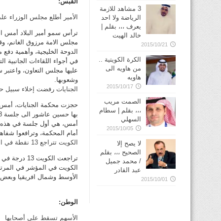
القبس:
3 مشاهد للازمة
الأمير أطلع مجلس الوزراء على 
الرياضة ولا احد
يعرف ،،، بقلم |
ترأس سمو أمير البلاد أمس اج
خالد الهيت
مجلس الامة مرزوق الغانم، وق
2015/10/21
الدوحة الخليجية، وأهمية دفع
الكرة الكويتية ..
في أجواء اللقاءات الجانبية 
من هاويه الى
عليها مجلس التعاون، واعتبر س
هاويه
وشعوبها.
2015/10/17
الجنايات رفضت إخلاء سبيل حسين ع
الصمت مريب
حجزت محكمة الجنايات، أمس، 
،،، بقلم | سطام
السهلي
أمس، هي أول جلسة في هذه ا
2015/10/05
أمام المحكمة، وترافعوا شفاهة
الكويت تتراجع 13 نقطة في الحريات الإعلامية
لا يصح إلا
الصحيح ،،، بقلم
/ محمد جميل
عبد القادر
الأوسط وشمال افريقيا وبعض ال
2015/10/01
الوطن:
الأسهم تسقط على أصحابها