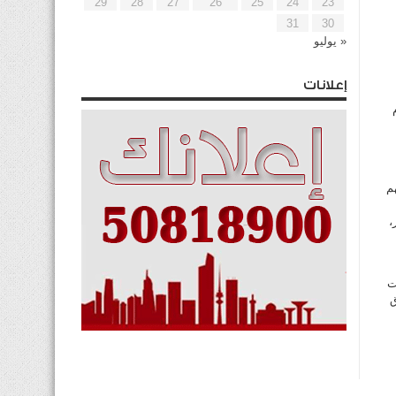
29
28
27
26
25
24
23
31
30
« يوليو
إعلانات
م
،
 بالعام السابق 2013.وجاءت
ق