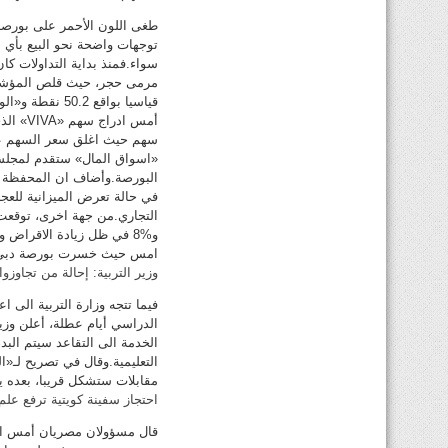
طغى اللون الأحمر على بورصة
توجهات واضحة نحو البيع بأي 
«اسواق المال» ستقدم لمجلس 
في حالة تعرض الميزانية للعجز
و%8 في ظل زيادة الاقراض
امس حيث خسرت بورصة دبي نحو %7.6 وقطر %5.8 وأبو ظبي %6
وزير التربية: إحالة من تجاوزو
فيما تتجه وزارة التربية الى اع
الدراسي أيام عطلة، أعلن وزير 
الخدمة الى التقاعد سيتم البد
التعليمية.وقال في تصريح لـ«ا
مقابلات ستشكل قريبا، بعده يت
احتجاز سفينة كويتية ترفع علم