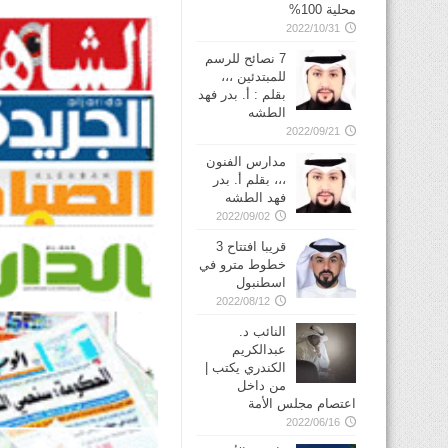
محلية 100%
2022/10/31
7 نصائح للرسم
للمبتدئين ،،،
بقلم : أ. بدر فهد
الطشه
2022/09/21
مدارس الفنون
،،، بقلم أ. بدر
فهد الطشه
2022/09/02
قريبا افتتاح 3
خطوط مترو في
2022/08/12
النائب د.
عبدالكريم
الكندري يكتب |
من داخل
اعتصام مجلس الأمة
2022/06/16