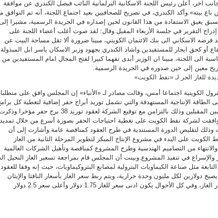
.من جانب آخر، أعلن رئيس اللجنة الاسكانية البرلمانية النائب فيصل الكندري عن موافقة
ن باع بيته».وأكد الكندري، في تصريح للصحافيين بعيد اجتماع اللجنة، أنه تم التوافق م
مسبق يعيق الاستفادة من هذا القانون لحين إصداره في الجريدة الرسمية، مشيرا إلى
دراج التقرير في جلسة الأربعاء المقبل.وقال: لقد صوت أغلب أعضاء اللجنة على
د قرضه الاسكاني الى بنك الائتمان الكويتي، مبينا ضرورة ألا تقل مساحة البيت عن
تفاع أو كحق ايجار للمستفيدين.واشاد الكندري بجهود وزير الاسكان ياسر ابل المبذولة
اسبة الى اللجنة، مبينا ان الوزير أبدى تفهما كبيرا لفتح المجال امام المستفيدين من
اريخ معين إلى حين صدوره في الجريدة الرسمية.
دة للغاز الحر لـ «نفط الكويت»
ل الكويتية اجتماعا أمس، وقالت مصادر لـ «الأنباء» إن المجلس وافق على متطلبا
الطاقة الإنتاجية المستهدفة والتي تشمل توريد أبراج حفر إضافية لتغطية كل برام
الحفر المخطط لها ضمن العامين المقبلين وذلك بالتزامن مع توقيع الشركة لعقود توريد 38 برج حفر مؤخرا.وذكر
افقت لشركة نفط الكويت على تغطية احتياجات الحفر بصورة أسرع من خلال تمديد
وذلك لتقليص الدورة المستندية في طرح العقود كمناقصة عامة.وأشارت إلى أن
لكويت على البدء في مشروع الإنتاج المبكر لتطوير المرحلة الثانية من الغاز
انتهاء من التصاميم الهندسية وطرح المشروع كمناقصة وتأهيل الشركات العالمية
 والإسراع في تنفيذ المشروع.وبينت أن المجلس قام بمراجعة تسعير الغاز النحيل ال
تابعة مثل صناعة الكيماويات البترولية لمصانع البتروكيماويات، حيث إنه وفقا للعقود
صبح دولارين لكل مليون وحدة حرارية، ويتم ربط سعر الغاز بأسعار النافثا والإيثان
كأساس لحساب متوسط أسعار الغاز، وفي كل الأحوال يكون ادنى سعر للغاز 1.75 دولار وأعلى سعر 2.5 دولار