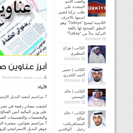
وافقت الأمم
المتحدة على
طلب تركيا لتغيير
اسمها بالاحرف
اللاتينية ليصبح “Türkiye” وهو
النطق الصحيح لها باللغة
التركية بدلاً من “Turkey”
2022/06/02
الكاتب | هزاع
المطيري
2022/05/11
أبرز عناوين صحف الإث
الكاتب | حسن
أحمد الكندري
نشرت بواسطة:
Alhakea Editor
2022/04/24
الأنباء:
الكاتب | خالد
الوسمي
7 مراسيم لتنفيذ البديل الإستراتيجي للرواتب
2022/01/01
كشفت مصادر رفيعة في تصريحات
الكاتب / خالد
والتخصصات والتقسيمات الفنية 
صالح
7 مراسيم بقوانين، مشيرة ال
المسافريكتب:
جوهر البديل الاستراتيجي للرو
رحيل .. الوافدين