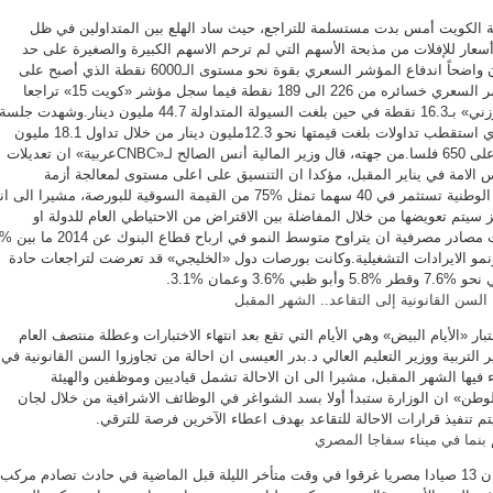
 الكويت أمس بدت مستسلمة للتراجع، حيث ساد الهلع بين المتداولين في ظل
أسعار للإفلات من مذبحة الأسهم التي لم ترحم الاسهم الكبيرة والصغيرة على حد
سواء.فمنذ بداية التداولات كان واضحاً اندفاع المؤشر السعري بقوة نحو مستوى الـ6000 نقطة الذي أصبح على
مرمى حجر، حيث قلص المؤشر السعري خسائره من 226 الى 189 نقطة فيما سجل مؤشر «كويت 15» تراجعا
قياسيا بواقع 50.2 نقطة و«الوزني» بـ16.3 نقطة في حين بلغت السيولة المتداولة 44.7 مليون دينار.وشهدت جلسة
أمس ادراج سهم «VIVA» الذي استقطب تداولات بلغت قيمتها نحو 12.3مليون دينار من خلال تداول 18.1 مليون
سهم حيث اغلق سعر السهم على 650 فلسا.من جهته، قال وزير المالية أنس الصالح لـ«CNBCعربية» ان تعديلات
الامة في يناير المقبل، مؤكدا ان التنسيق على اعلى مستوى لمعالجة أزمة
البورصة.وأضاف ان المحفظة الوطنية تستثمر في 40 سهما تمثل %75 من القيمة السوقية للبورصة، مشيرا الى ا
 سيتم تعويضها من خلال المفاضلة بين الاقتراض من الاحتياطي العام للدولة او
 ونمو الايرادات التشغيلية.وكانت بورصات دول «الخليجي» قد تعرضت لتراجعات حادة
3. وعمان %3.1.
ا السن القانونية إلى التقاعد.. الشهر المقبل
تبار «الأيام البيض» وهي الأيام التي تقع بعد انتهاء الاختبارات وعطلة منتصف العام
التربية ووزير التعليم العالي د.بدر العيسى ان احالة من تجاوزوا السن القانونية في
ء فيها الشهر المقبل، مشيرا الى ان الاحالة تشمل قياديين وموظفين والهيئة
لوطن» ان الوزارة ستبدأ أولا بسد الشواغر في الوظائف الاشرافية من خلال لجان
م تنفيذ قرارات الاحالة للتقاعد بهدف اعطاء الآخرين فرصة للترقي.
 بنما في ميناء سفاجا المصري
قال مسؤولان مصريان أمس ان 13 صيادا مصريا غرقوا في وقت متأخر الليلة قبل الماضية في حادث تصادم مركب