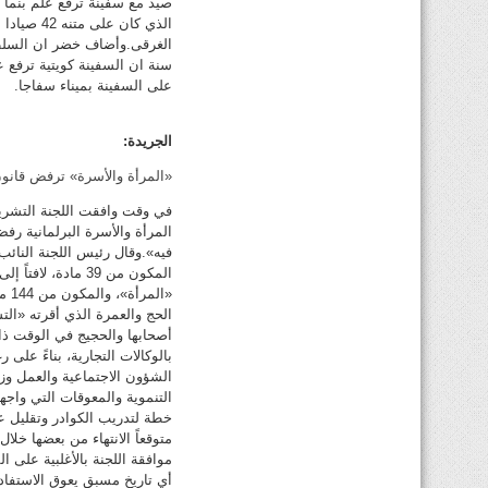
صيد مع سفينة ترفع علم بنما
الغرقى.وأضاف خضر ان السلطا
سنة ان السفينة كويتية ترفع ع
على السفينة بميناء سفاجا.
الجريدة:
«المرأة والأسرة» ترفض قانو
في وقت وافقت اللجنة التشريع
المرأة والأسرة البرلمانية
فيه».وقال رئيس اللجنة النائ
المكون من 39 مادة
«ال
الحج والعمرة الذي أقرته «ال
أصحابها والحجيج في الوقت ذا
بالوكالات التجارية، بناءً عل
الشؤون الاجتماعية والعمل وزي
التنموية والمعوقات التي واجه
متوقعاً الانتهاء من بعضها خلا
أي تاريخ مسبق يعوق الاستفاد