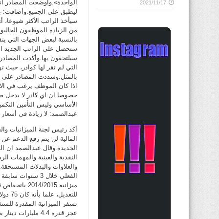
الواحدة».وأوضحت المصادر انه
2021/11/17
ليطبق على الجميع.وأضافت: بمع
سيأخذ الراتب الأكثر شيوعا، أ
من الزيادة الموظفون الحاليو
بالنسبة لبعض الجهات التي يتق
ستحصل على الراتب الجديد ال
سيلتحقون بها.وأكدت المصادر 
بالمثل.وشددت المصادر على ان ا
اذا كان الموظف يرغب في الا
خصوصا ان اي كادر لا يدخل ض
الأساسي وليس التأمين التكمي
عبدالصمد: لا زيادة في أسعار ا
أكد رئيس لجنة الميزانيات وال
المالية لن يتم رفع الدعم عن ا
الجديدة.وقال عبدالصمد ان ا
النقدية والعينية والمهمات ا
والعلاوات والبدلات المستحق