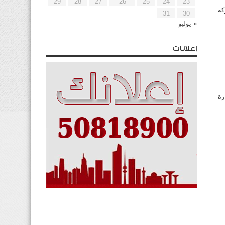
29
28
27
26
25
24
23
كة
31
30
« يوليو
إعلانات
رة