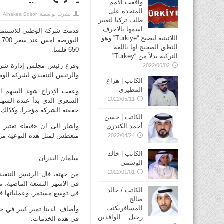
وافقت الأمم
المتحدة على
نشرت بواسطة:
Alhakea Editor
طلب تركيا لتغيير
اسمها بالاحرف
قدمت شركة الوطني للاستثمار
اللاتينية ليصبح “Türkiye” وهو
النطق الصحيح لها باللغة
650 فلسا.
التركية بدلاً من “Turkey”
وقرع رئيس مجلس إدارة شركة
2022/06/02
والرئيس التنفيذي لشركة الوطن
الكاتب | هزاع
المطيري
وعقب الإدراج شهد السهم اقب
2022/05/11
السعري الذي بدأ عنده السه
حققته الشركة مؤخرا، وكذلك نم
الكاتب | حسن
واشار الى ان «فيفا» تعتبر 
أحمد الكندري
متعطش لمثل هذه النوعية من
2022/04/24
الكاتب | خالد
سلمان البدران
الوسمي
2022/01/01
من جهته، قال الرئيس التنفي
في الاشهر التسعة الماضية، م
الكاتب / خالد
في توسع مستمر، وعملياتها في ت
صالح
المسافريكتب:
وأضاف: لدينا تميز كبير في ج
رحيل .. الوافدين
في هذه الخدمات.