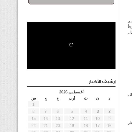
يم
اً
أل
إرشيف الأخبار
أغسطس 2026
كل
د
ن
ث
أرب
خ
ج
س
1
8
7
6
5
4
3
2
15
14
13
12
11
10
9
لية 12.3 مليون دينار
22
21
20
19
18
17
16