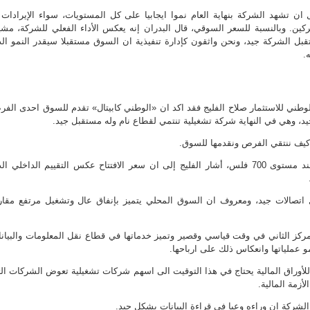
 ان تشهد الشركة بنهاية العام نموا ايجابيا على كل المستويات، سواء الإيرادات 
ركين. وبالنسبة للسعر السوقي، قال البدران إنه يعكس الأداء الفعلي للشركة، مشي
بل الشركة جيد، ونحن واثقون كإدارة تنفيذية ان السوق مستقبلا سيقدر النمو ال
.
لوطني للاستثمار صلاح الفليج فقد اكد ان «الوطني كابيتال» تقدم للسوق احدى الف
 جيد، وهي في النهاية شركة تشغيلية تنتمي لقطاع نام وله مستقبل جيد.
يف ننتقي الفرص ونقدمها للسوق.
وعن سعر السهم الذي بدأ عند مستوى 700 فلس، أشار الفليج إلى ان سعر الافتتاح عكس التقييم الداخلي ا
 اتصالات جيد، ومعروف ان السوق المحلي يتميز بإنفاق عال وتشغيل مرتفع مقار
مركز الثاني في وقت قياسي وقصير وتميز خدماتها في قطاع نقل المعلومات والبيان
و عملياتها وانعكاس ذلك على ارباحها.
لأوراق المالية يحتاج في هذا التوقيت الى اسهم شركات تشغيلية تعوض الشركات ال
زمة المالية.
الشركة ان وراءه وعيا في قراءة البيانات بشكل جيد.