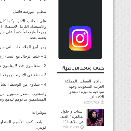
تنظيم البورصة فاشل
على الجانب الآخر، وكما كان
والاستعداد الكامل لاستقبال 
ومرجاً وازدحاماً كبيراً على
بعضه بعضا.
ومن أبرز الملاحظات التي سر
1 – خلط الرجال مع النساء رغم وجود قاعة منفصلة للسيدات.
2 – متعاملون جدد لا يعلمون شيئا عن عقود التداول مع الوسطاء.
كتاب وناقد الرياضية
3 – بطء في الإنترنت وموقع السوق.
راكان الغفيلي: المملكة
4 – شكاوى من الوسطاء بشأن بطء التواصل مع السوق بالنسبة للأفرع الخارجية.
العربية السعودية وجهة
سياحية متميزة تستحق
واستغرب مصدر مسؤول من عد
الاكتشاف
المساهمين تدعوهم للدمج وتحث
2023/07/29
اسباب و حلول
مؤشرات
لظاهرة ” العنف
في ملاعبنا ” !
كويتي.
2015/12/13