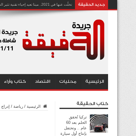
جديد الحقيقة
تخلّت عنها في 2021.. ميتا تعيد إحياء تقنية تثير الجدل بشأن انتهاك الخصوصية
الرئيسية
محليات
اقتصاد
كتاب وآراء
كتاب الحقيقة
الرئيسية
/
رياضة
/
إدراج «فيفا»: 650 
تركيا تُحقق
الحلم بعد 60
عام .. وتحتفل
بإنتاج أول سيارة