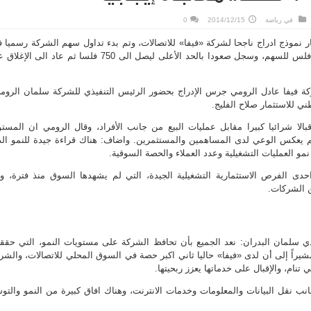
في
رياضة
2014/12/15
0
 نموذج ادراج ناجحا لشركة «فيفا» للاتصالات، وتم بدء تداول سهم الشركة رسميا 
البورصة امس عند سعر 700 فلس للسهم، وسجل صعودا بالحد الأعلى ليصل الى 750 فلسا ثم عاد الى الإ
 فيفا عادل الرومي جرس الإدراج بحضور الرئيس التنفيذي للشركة سلمان الروم
ي للاستثمار صلاح الفليج.
الا شرائيا كبيرا مقابل عمليات البيع من جانب الأفراد، وقال الرومي ان المست
م يعكس الوعي لدى المساهمين والمستثمرين. واضاف: هناك قراءة جيدة للنمو ال
و العمليات التشغيلية وعدد العملاء والحصة السوقية.
احدى الفرص الاستثمارية التشغيلية الجيدة، التي لم يشهدها السوق منذ فترة، و
 الشركات.
ذي سلمان البدران: نعد الجميع بأن تحافظ الشركة على مستويات النمو، التي حققت
شيراً إلى أن لدى «فيفا» حاليا ثاني اكبر حصة في السوق المحلي للاتصالات، والشر
نام، والإقبال على خدماتها يعزز ربحيتها.
انب نقل البيانات والمعلومات وخدمات الانترنت، وهناك افاق كبيرة من النمو والتو