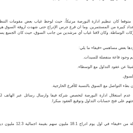
 متوقعا كان تنظيم ادارة البورصة مرتبكاً، حيث لوحظ غياب بعض مقومات التنظ
اعداد كبيرة من المستثمرين. وما ان قرع جرس الإدراج حتى شهدت اروقة السوق هرج
 شركات الوساطة. وكان لافتا غياب أي مرشدين من جانب السوق، حيث كان الجميع يس
دها بعض مساهمي «فيفا» ما يلي:
م استغلال ادارة البورصة لتخصص شركة فيفا وارسال رسائل عبر الهاتف ل
هم على فتح حسابات التداول وتوقيع العقود مبكرا.
– بلغت كمية الأسهم المتداولة من «فيفا» في اول يوم ادراج 18.1 مليون سهم بقيمة اجما