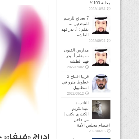
محلية 100%
2022/10/31
7 نصائح للرسم
للمبتدئين ،،،
بقلم : أ. بدر فهد
الطشه
2022/09/21
مدارس الفنون
،،، بقلم أ. بدر
فهد الطشه
2022/09/02
قريبا افتتاح 3
خطوط مترو في
2022/08/12
النائب د.
عبدالكريم
الكندري يكتب |
من داخل
اعتصام مجلس الأمة
2022/06/16
إدراج «فيفا»: 650 فلساً.. مفاجأة إيجابية