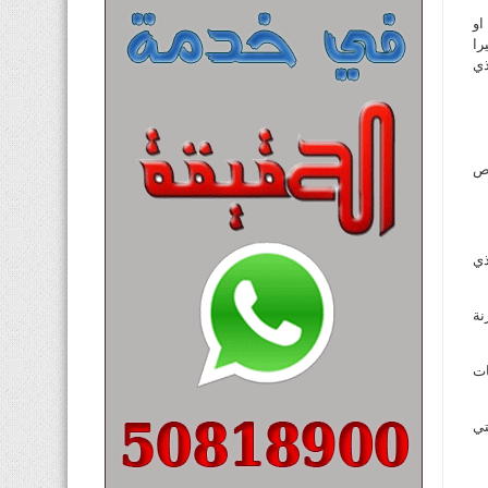
او
را
ذي
رص
لذي
نة
ات
تي