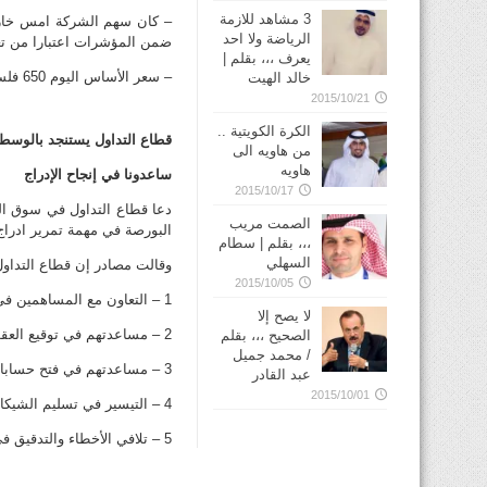
3 مشاهد للازمة
– كان سهم الشركة امس خارج
الرياضة ولا احد
ضمن المؤشرات اعتبارا من تعام
يعرف ،،، بقلم |
– سعر الأساس اليوم 650 فلسا بعد اول يوم تداول.
خالد الهيت
2015/10/21
الكرة الكويتية ..
قطاع التداول يستنجد بالوسطا
من هاويه الى
هاويه
ساعدونا في إنجاح الإدراج
2015/10/17
دعا قطاع التداول في سوق ال
الصمت مريب
البورصة في مهمة تمرير ادراج
،،، بقلم | سطام
السهلي
وقالت مصادر إن قطاع التداو
2015/10/05
1 – التعاون مع المساهمين في قبول اوامر البيع حتى لا تصل الشكاوى الى الهيئة.
لا يصح إلا
2 – مساعدتهم في توقيع العقود وتسهيل الأمر.
الصحيح ،،، بقلم
/ محمد جميل
3 – مساعدتهم في فتح حسابات التداول.
عبد القادر
2015/10/01
4 – التيسير في تسليم الشيكات بمرونة من دون ازدحام في السوق.
5 – تلافي الأخطاء والتدقيق في الأسماء وعدم بيع أسهم أحد من دون توكيل أو تفويض.