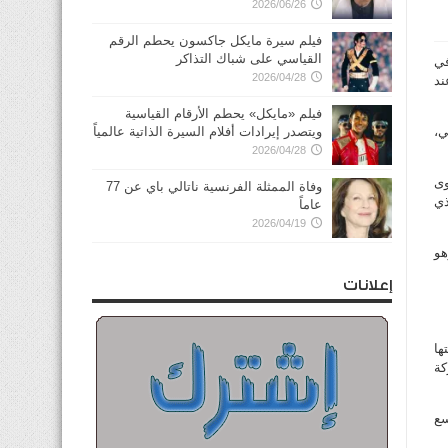
2026/06/26
فيلم سيرة مايكل جاكسون يحطم الرقم
القياسي على شباك التذاكر
في
2026/04/28
غلاق عند
فيلم «مايكل» يحطم الأرقام القياسية
ي،
ويتصدر إيرادات أفلام السيرة الذاتية عالمياً
2026/04/28
وى
وفاة الممثلة الفرنسية ناتالي باي عن 77
ذي
عاماً
2026/04/19
هو
إعلانات
ها
كة
سع