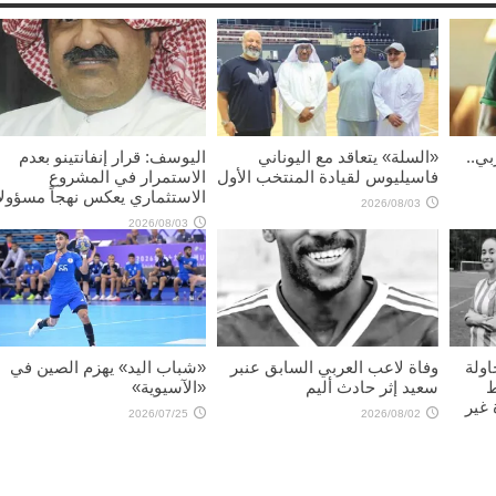
بي..
«السلة» يتعاقد مع اليوناني
اليوسف: قرار إنفانتينو بعدم
فاسيليوس لقيادة المنتخب الأول
الاستمرار في المشروع
الاستثماري يعكس نهجاً مسؤولاً
2026/08/03
2026/08/03
اولة
وفاة لاعب العربي السابق عنبر
«شباب اليد» يهزم الصين في
ط
سعيد إثر حادث أليم
«الآسيوية»
غير
2026/07/25
2026/08/02