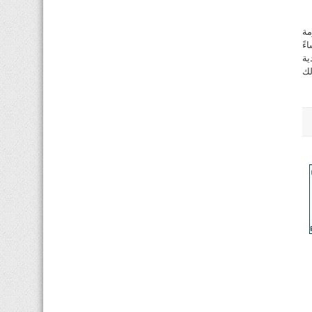
مة
ءً
ية
لك