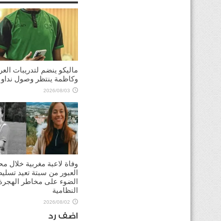
ماليكو ينضم لتدريبات العر
وكاظمة ينتظر وصول نداو
2026/08/03
وفاة لاعبة مغربية خلال مح
العبور من سبتة تعيد تسلي
الضوء على مخاطر الهجرة 
النظامية
2026/08/02
اضف رد