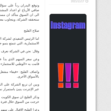
2021/11/17
وتوقع البدران رداً على سؤال
صافي الأرباح او اعداد المشت
الى ان السوق متأكد ان مستق
ستحققه الشركة، ويتجاوب معه
صلاح الفليج
اما الرئيس التنفيذي لشركة ا
الاستثمارية، التي تتمتع بنمو
وقال: نحن في الشركة نعرف ك
قامت به «الوطني للاستثمار».
واضاف الفليج: «فيفا» مشغل
بالأسواق الأخرى.
وبين ان تربع الشركة على ال
عبر الإنترنت ينبئ باستمرار نم
وذكر الفليج ان سوق الكويت ل
خرجت من السوق خلال فترة الأ
وعزا الفليج الإقبال على سهم 