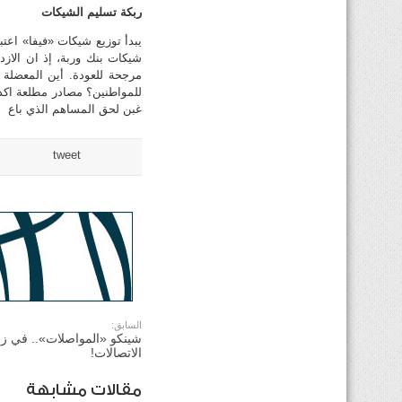
ربكة تسليم الشيكات
يبدأ توزيع شيكات «فيفا» اعتب
شيكات بنك وربة، إذ ان الاز
مرجحة للعودة. أين المعضلة 
للمواطنين؟ مصادر مطلعة اكدت
غبن لحق المساهم الذي باع
tweet
السابق:
شينكو «المواصلات».. في زم
الاتصالات!
مقالات مشابهة