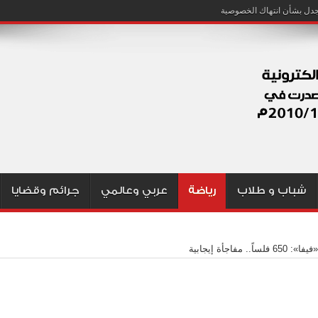
شباب و طلاب
رياضة
عربي وعالمي
جرائم وقضايا
فلساً.. مفاجأة إيجابية