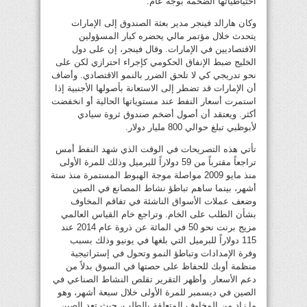
احتياطياتها الضخمة بوجه عام.
وكان هارالد فينجر مدير بعثة الصندوق إلى الإمارات
يتحدث خلال مؤتمر مالي يحضره كبار المسؤولين
الاقتصاديين في الإمارات. وقال فينجر، إن على دول
الخليج ضبط الإنفاق الحكومي كإجراء احترازي لكن على
نحو تدريجي كي لا تلحق الضرر بالنمو الاقتصادي. وأضاف
أن الإمارات قد تضطر إلى الاستعانة بأصولها الأجنبية إذا
استمرت أسعار النفط عند مستوياتها الحالية أو انخفضت
أكثر. ويعتقد أن أصول أضخم صندوق ثروة سيادي
لأبوظبي تبلغ حوالي 800 مليار دولار.
تأتي هذه التصريحات في الوقت الذي شهد النفط أمس
تراجعاً مقترباً من 59 دولاراً للبرميل وذلك للمرة الأولى
منذ مايو 2009 مواصلة موجة الهبوط المستمرة منذ ستة
أشهر، بينما ساهم تباطؤ نشاط المصانع في الصين
وضعف عملات الأسواق الناشئة في تفاقم المخاوف
بشأن الطلب على الخام. وتراجع خام القياس العالمي
مزيج برنت نحو 50 في المائة عن ذروة عام 2014 عند
115 دولاراً للبرميل التي بلغها في يونيو وذلك بسبب
وفرة الإمدادات وتباطؤ النمو وتحول في إستراتيجية
منظمة أوبك للحفاظ على حصتها في السوق بدلاً من
دعم الأسعار. وأظهر التقرير تقلص النشاط الصناعي في
الصين في ديسمبر للمرة الأولى خلال سبعة أشهر، وهو
ما زاد من المخاوف المتعلقة بالطلب، حيث تعد الصين