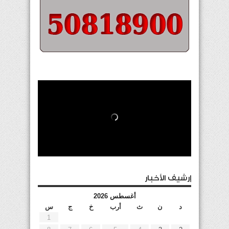
إرشيف الأخبار
أغسطس 2026
د
ن
ث
أرب
خ
ج
س
1