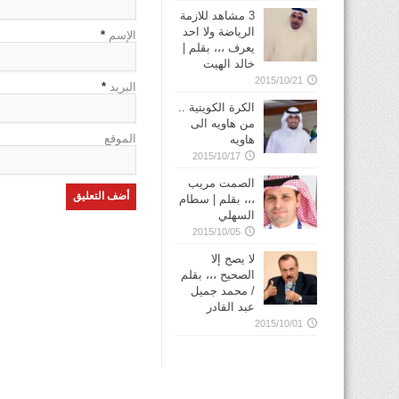
3 مشاهد للازمة
الرياضة ولا احد
الإسم
*
يعرف ،،، بقلم |
خالد الهيت
2015/10/21
البريد
*
الكرة الكويتية ..
من هاويه الى
الموقع
هاويه
2015/10/17
الصمت مريب
،،، بقلم | سطام
السهلي
2015/10/05
لا يصح إلا
الصحيح ،،، بقلم
/ محمد جميل
عبد القادر
2015/10/01