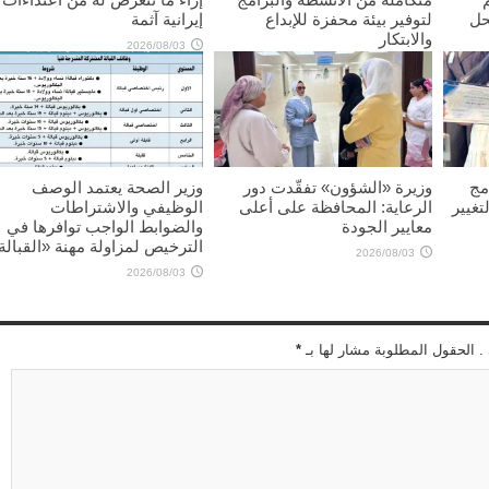
حل
لتوفير بيئة محفزة للإبداع
إيرانية آثمة
والابتكار
2026/08/03
2026/08/03
مج
وزيرة «الشؤون» تفقّدت دور
وزير الصحة يعتمد الوصف
تغيير
الرعاية: المحافظة على أعلى
الوظيفي والاشتراطات
معايير الجودة
والضوابط الواجب توافرها في
الترخيص لمزاولة مهنة «القبالة
2026/08/03
2026/08/03
 . الحقول المطلوبة مشار لها بـ
*