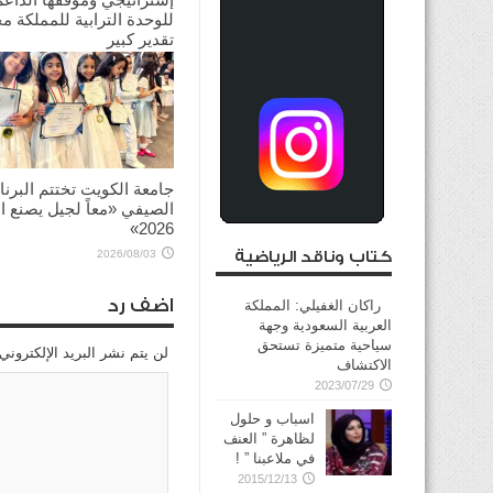
للوحدة الترابية للمملكة م
تقدير كبير
2026/08/03
جامعة الكويت تختتم البرنا
الصيفي «معاً لجيل يصنع ال
2026»
كتاب وناقد الرياضية
2026/08/03
اضف رد
راكان الغفيلي: المملكة
العربية السعودية وجهة
سياحية متميزة تستحق
لن يتم نشر البريد الإلكتروني
الاكتشاف
2023/07/29
اسباب و حلول
لظاهرة ” العنف
في ملاعبنا ” !
2015/12/13