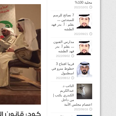
محلية 100%
2022/10/31
7 نصائح للرسم
للمبتدئين ،،،
بقلم : أ. بدر فهد
الطشه
2022/09/21
مدارس الفنون
،،، بقلم أ. بدر
فهد الطشه
2022/09/02
قريبا افتتاح 3
خطوط مترو في
2022/08/12
النائب د.
عبدالكريم
الكندري يكتب |
من داخل
اعتصام مجلس الأمة
2022/06/16
كود: قانون ال