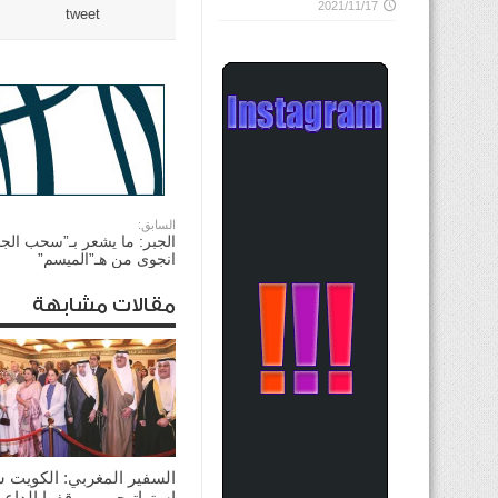
2021/11/17
tweet
السابق:
الجبر: ما يشعر بـ”سحب الجنس
انجوى من هـ”الميسم”
مقالات مشابهة
السفير المغربي: الكويت 
إستراتيجي وموقفها الداعم