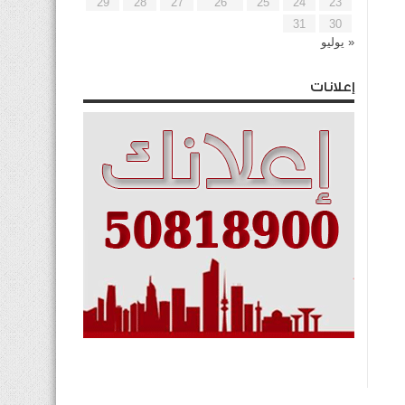
29
28
27
26
25
24
23
31
30
« يوليو
إعلانات