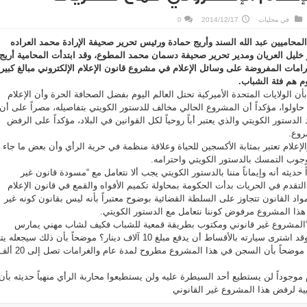
في
محليات
2014/12/17
0
محاميين عبد الله السند وأريج حمادة ورئيس تحرير صحيفة الإرادة محمد العراده
ليل العريان ومدير تحرير صحيفة دسمان محمد المطوع، وقد ابتدأت المحامية أريج
رامات المفروضة على وسائل الإعلام في مشروع قانون الإعلام الإلكتروني مبالغ كبير
وم هم فئة الشباب.
ن الولايات المتحدة الأميركية تحتل العالم اليوم بفضل الصحافة الحرة وأن الإعلام
 حاولوا، مؤكداً أن المشروع الحالي مخالف للدستور الكويتي بتفاصيله، مصراً على أن
الدستور الكويتي والذي يعتبر أباً روحياً لكل القوانين في البلاد، مؤكداً على الرفض
روع.
والإعلام تعتبر بمثابة الأكسجين للحياة وعلاقة منظمة في حرية الرأي وأن بعض ما جاء
وجوب التمسك بالدستور الكويتي واحترامه.
 حديثه أنه وإيماناً مننا بالدستور الكويتي يجب ألا نتعامل مع “مسودة قانون غير
 التقدم في الحريات بدأت الحكومة بمحاولة تكميم الأفواه والقمع في قانون الإعلام
واد القانون تتجاوز على السلطة القضائية بوضوح معتبراً بأنه ليس بقانون كونه غير
 هذا المشروع مرفوض كوننا نتعامل مع الدستور الكويتي.
 “المشروع غير قانوني ومكتوب بطريقة قمعية للشباب فكيف لشاب مهني يمارس
هوايته للتو تخرج من الجامعة وقد اشترى سيارته بالأقساط أن يدفع مبلغ 10 آلاف دينار؟ موضحاً بأن ذلك سيجعل
لداعمين لتنفيذ أجندات معينة، موضحاً بأن السجن في هذا المشروع مطروح لمدة عام والغرامات تص
م موجوداً لن يستطيع أحد السيطرة عليه ولن يستطيعوا محاربة الرأي منهياً حديثه بأن
بية لرفض هذا المشروع غير القانوني