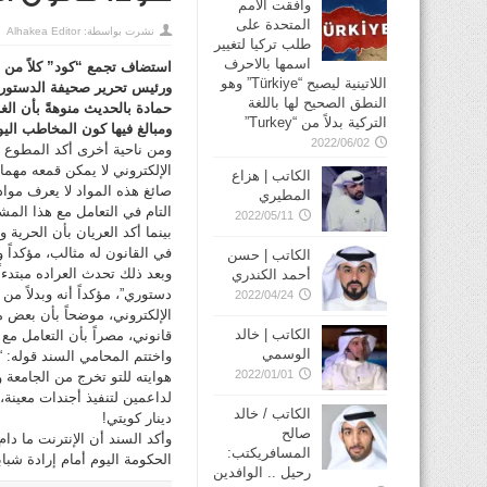
وافقت الأمم
المتحدة على
نشرت بواسطة:
Alhakea Editor
طلب تركيا لتغيير
اسمها بالاحرف
استضاف تجمع “كود” كلاً من ال
اللاتينية ليصبح “Türkiye” وهو
ورئيس تحرير صحيفة الدستور خ
النطق الصحيح لها باللغة
حمادة بالحديث منوهةً بأن الغ
التركية بدلاً من “Turkey”
ومبالغ فيها كون المخاطب الي
2022/06/02
ومن ناحية أخرى أكد المطوع بأ
الإلكتروني لا يمكن قمعه مهما
الكاتب | هزاع
صائغ هذه المواد لا يعرف مواد 
المطيري
التام في التعامل مع هذا المش
2022/05/11
بينما أكد العريان بأن الحرية 
في القانون له مثالب، مؤكداً 
الكاتب | حسن
وبعد ذلك تحدث العراده مبتدءاً
أحمد الكندري
دستوري”، مؤكداً أنه وبدلاً من
2022/04/24
الإلكتروني، موضحاً بأن بعض م
الكاتب | خالد
قانوني، مصراً بأن التعامل مع
الوسمي
واختتم المحامي السند قوله:
2022/01/01
الكاتب / خالد
دينار كويتي!
صالح
وأكد السند أن الإنترنت ما دا
المسافريكتب:
الحكومة اليوم أمام إرادة شبا
رحيل .. الوافدين