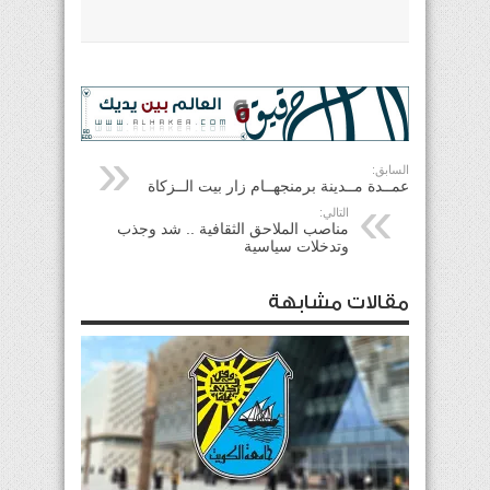
السابق:
عمــدة مــدينة برمنجهــام زار بيت الــزكاة
التالي:
مناصب الملاحق الثقافية .. شد وجذب
وتدخلات سياسية
مقالات مشابهة