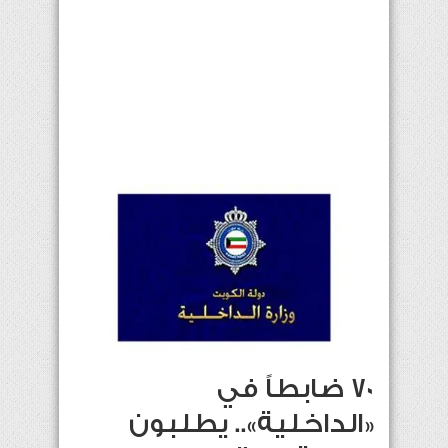
70 ضابطاً في
«الداخلية».. يطلبون