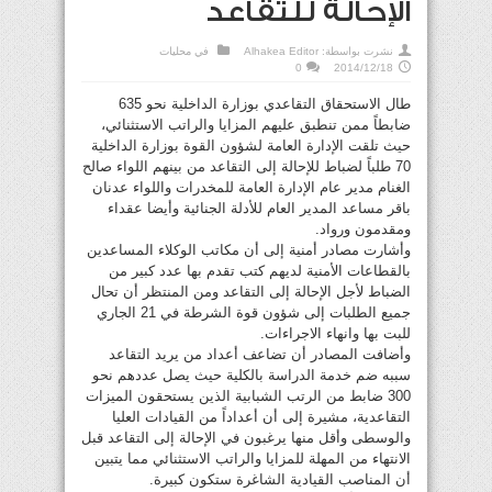
الإحالة للتقاعد
نشرت بواسطة:
Alhakea Editor
في
محليات
0
2014/12/18
طال الاستحقاق التقاعدي بوزارة الداخلية نحو 635
ضابطاً ممن تنطبق عليهم المزايا والراتب الاستثنائي،
حيث تلقت الإدارة العامة لشؤون القوة بوزارة الداخلية
70 طلباً لضباط للإحالة إلى التقاعد من بينهم اللواء صالح
الغنام مدير عام الإدارة العامة للمخدرات واللواء عدنان
باقر مساعد المدير العام للأدلة الجنائية وأيضا عقداء
ومقدمون ورواد.
وأشارت مصادر أمنية إلى أن مكاتب الوكلاء المساعدين
بالقطاعات الأمنية لديهم كتب تقدم بها عدد كبير من
الضباط لأجل الإحالة إلى التقاعد ومن المنتظر أن تحال
جميع الطلبات إلى شؤون قوة الشرطة في 21 الجاري
للبت بها وانهاء الاجراءات.
وأضافت المصادر أن تضاعف أعداد من يريد التقاعد
سببه ضم خدمة الدراسة بالكلية حيث يصل عددهم نحو
300 ضابط من الرتب الشبابية الذين يستحقون الميزات
التقاعدية، مشيرة إلى أن أعداداً من القيادات العليا
والوسطى وأقل منها يرغبون في الإحالة إلى التقاعد قبل
الانتهاء من المهلة للمزايا والراتب الاستثنائي مما يتبين
أن المناصب القيادية الشاغرة ستكون كبيرة.