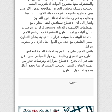
والمشتركة منها مشروع البوابة الالكترونية البيئية
الخليجية وشبكة مجلس التعاون لمكافحة تدهور الاراضي
وهي مشاريع طموحه اقترحت دولة الكويت انشاءها
وحظيت بدعم ومساندة الاشقاء بدول التعاون.
واشار الى أن الاجتماع سيناقش ايضا التعاون مع
المنظمات الاقليمية والدولية وسيتخذ قرارات وتوصيات
بشأن آليات برامج التعاون المشتركة مع برنامج الامم
المتحدة للبيئة كما سيتخذ قرارات تنفيذية بشأن التعاون
البيئي الخليجي مع عدد من الدول مثل الاردن والمغرب
وتركيا.
واثنى العمير على ما تقوم به الامانة العامة لمجلس
التعاون من تنسيق ومتابعة بين دول المجلس معربا عن
ثقته في ان يخرج الاجتماع بقرارات وتوصيات تعزز من
عملية التعاون البيئي الخليجي المشترك بما يحقق آمال
وطموحات دول التعاون
tweet