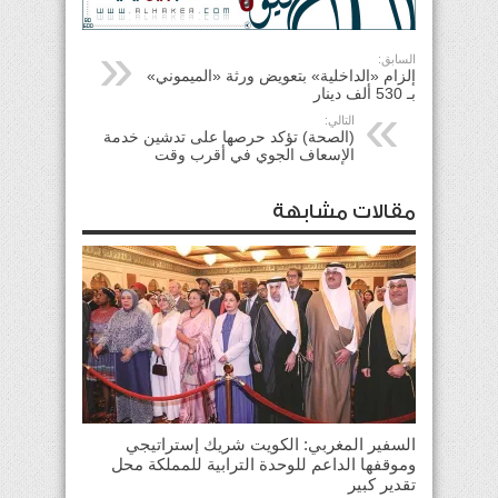
السابق:
إلزام «الداخلية» بتعويض ورثة «الميموني»
بـ 530 ألف دينار
التالي:
(الصحة) تؤكد حرصها على تدشين خدمة
الإسعاف الجوي في أقرب وقت
مقالات مشابهة
السفير المغربي: الكويت شريك إستراتيجي
وموقفها الداعم للوحدة الترابية للمملكة محل
تقدير كبير