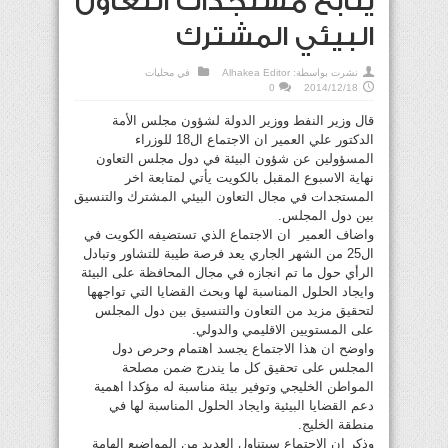
يتابع مستجدات التعاون
البيئي المشترك
نشرت بواسطة:
Alhakea Editor
في
محليات
0
2014/12/18
قال وزير النفط ووزير الدولة لشؤون مجلس الأمة
الدكتور علي العمير ان الاجتماع ال18 للوزراء
المسؤولين عن شؤون البيئة في دول مجلس التعاون
نهاية الاسبوع المقبل بالكويت يأتي لمتابعة اخر
المستجدات في مجال التعاون البيئي المشترك والتنسيق
بين دول المجلس.
واضاف العمير ان الاجتماع الذي تستضيفه الكويت في
ال25 من الشهر الجاري يعد فرصة طيبة للتشاور وتبادل
الرأي حول ما تم انجازه في مجال المحافظة على البيئة
وايجاد الحلول المناسبة لها وبحث القضايا التي تواجهها
لتحقيق مزيد من التعاون والتنسيق بين دول المجلس
على المستويين الاقليمي والدولي.
واوضح ان هذا الاجتماع يجسد اهتمام وحرص دول
المجلس على تحقيق كل ما يندرج ضمن مصلحة
المواطن الخليجي وتوفير بيئة مناسبة له مؤكدا اهمية
دعم القضايا البيئية وايجاد الحلول المناسبة لها في
منطقة الخليج.
وذكر ان الاجتماع سيتناول العديد من المواضيع الهامة