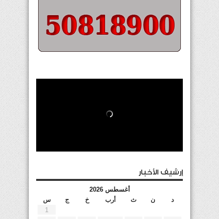
إرشيف الأخبار
أغسطس 2026
د
ن
ث
أرب
خ
ج
س
1