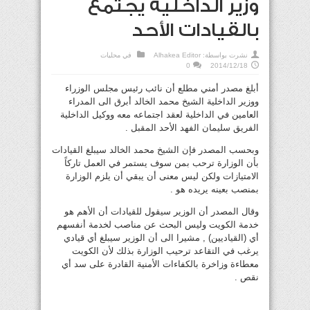
وزير الداخلية يجتمع
بالقيادات الأحد
نشرت بواسطة:
Alhakea Editor
في
محليات
0
2014/12/18
أبلغ مصدر أمني مطلع أن نائب رئيس مجلس الوزراء
ووزير الداخلية الشيخ محمد الخالد أبرق الى المدراء
العامين في الداخلية لعقد اجتماعه معه ووكيل الداخلية
الفريق سليمان الفهد الأحد المقبل .
وبحسب المصدر فإن الشيخ محمد الخالد سيبلغ القيادات
بأن الوزارة ترحب بمن سوف يستمر في العمل تاركاً
الامتيازات ولكن ليس معنى أن يبقي أن يلزم الوزارة
بمنصب بعينه يريده هو .
وقال المصدر أن الوزير سيقول للقيادات أن الأهم هو
خدمة الكويت وليس البحث عن مناصب لخدمة أنفسهم
أي (القياديين) , مشيرا الى أن الوزير سيبلغ أي قيادي
يرغب في التقاعد ترحيب الوزارة بذلك لأن الكويت
معطاءة وزاخرة بالكفاءات الأمنية القادرة على سد أي
نقص .