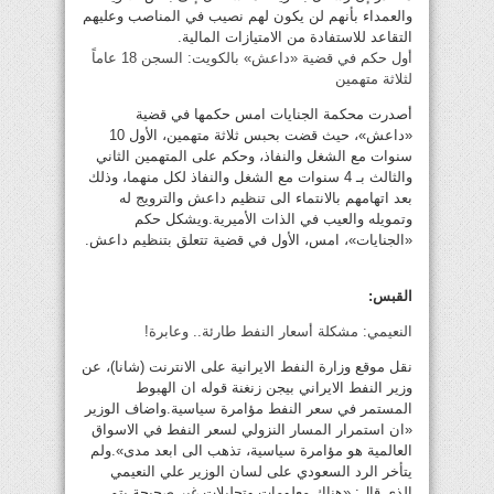
والعمداء بأنهم لن يكون لهم نصيب في المناصب وعليهم
التقاعد للاستفادة من الامتيازات المالية.
أول حكم في قضية «داعش» بالكويت: السجن 18 عاماً
لثلاثة متهمين
أصدرت محكمة الجنايات امس حكمها في قضية
«داعش»، حيث قضت بحبس ثلاثة متهمين، الأول 10
سنوات مع الشغل والنفاذ، وحكم على المتهمين الثاني
والثالث بـ 4 سنوات مع الشغل والنفاذ لكل منهما، وذلك
بعد اتهامهم بالانتماء الى تنظيم داعش والترويج له
وتمويله والعيب في الذات الأميرية.ويشكل حكم
«الجنايات»، امس، الأول في قضية تتعلق بتنظيم داعش.
القبس:
النعيمي: مشكلة أسعار النفط طارئة.. وعابرة!
نقل موقع وزارة النفط الايرانية على الانترنت (شانا)، عن
وزير النفط الايراني بيجن زنغنة قوله ان الهبوط
المستمر في سعر النفط مؤامرة سياسية.واضاف الوزير
«ان استمرار المسار النزولي لسعر النفط في الاسواق
العالمية هو مؤامرة سياسية، تذهب الى ابعد مدى».ولم
يتأخر الرد السعودي على لسان الوزير علي النعيمي
الذي قال: «هناك معلومات وتحليلات غير صحيحة يتم