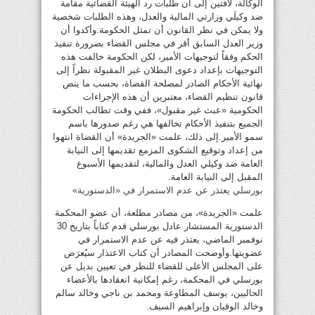
الوكالة، لافتين إلى أن طلبات رد الهيئة القضائية مقامة
ضد وكيلَي وزارتي المالية والعدل، وهذه الطلبات شخصية
ولا يمكن في نظر القانون أن تمثل الحكومة.وأكدوا أن
وزير العدل السابق أقر في مجلس القضاء بضرورة تنفيذ
الحكم وفقاً لتوجيهات الأمير، لكن الحكومة خالفت هذه
التوجيهات بإعداد دعوى البطلان غير المقبولة نظراً إلى
نهائية الأحكام الصادر لمصلحة القضاة، بحسب ما ينص
قانون تنظيم القضاء، معتبرين أن هذه الإجراءات
الحكومية «عبث غير مقبول»، ففي وقت تطالب الحكومة
الجميع بتنفيذ الأحكام تخالفها هي رغم صدورها باسم
سمو الأمير.إلى ذلك، علمت «الجريدة» أن القضاة انتهوا
من إعداد وتوقيع الشكوى المزمع تقديمها إلى النيابة
العامة ضد وكيلي العدل والمالية، لتقديمها الأسبوع
المقبل إلى النيابة العامة.
بورسلي يعتذر عن عدم الاستمرار في «الدستورية»
علمت «الجريدة»، من مصادر مطلعة، أن عضو المحكمة
الدستورية المستشار عادل بورسلي قدم كتاباً بتاريخ 30
نوفمبر الماضي، يعتذر فيه عن عدم الاستمرار في
عضويتها.وأوضحت المصادر أن كتاب الاعتذار سيُعرَض
على المجلس الأعلى للقضاء للنظر في تعيين بديل عن
بورسلي في المحكمة، رغم إمكانية انعقادها بالأعضاء
الحاليين، يوسف المطاوعة ومحمد بن ناجي وخالد سالم
وخالد الوقيان وإبراهيم السيف.