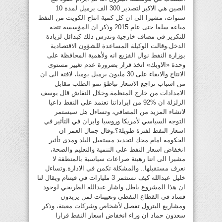
الصين هي الاكبر لتصدير 300 الف برميل لمدة 10
سنوات، مشيرا الى ان كل كمية انتاج الكويت من النفط
مباعة سلفا حتى عام 2015.وذكر ان المؤسسة تتجه
للتكرير في مصاف خارجية وندرس ذلك كبدائل لزيادة
الدخل.وقالت الوكيلة المساعدة للشؤون الاقتصادية
بوزارة النفط نوال الفزيع انه ولأهمية المحافظة على
وحدة «الاوبك» اتخذ قرار بضرورة عدم تغيير مستوى
الانتاج والابقاء على 30 مليون برميل يوميا، لافتة الى ان
من اسباب تراجع الاسعار تباطؤ نمو الطلب مقابل
الامدادات من خارج المنظمة.وخلال النقاش قال يوسف
الزلزلة ان %92 من ايراداتنا تعتمد على النفط داعيا
لانشاء المزيد من المصافي، وتساءل هل سيستمر
التوجه السياسي لأمريكا وروسيا وايران في التأثير في
اسعار النفط لفترة طويلة؟.وقال جمال العمر ان
الحكومة امام محك لتحديد مستقبل البلد ومدى تأثير
انخفاض اسعار النفط على التنمية والتعليم والصحة،
مشيرا الى اننا رهينة صراعات سياسية بالمنطقة لا
نعرف مستقبلها.. والمشكلة تكمن في الادارة.وتساءل
خليل عبدالله كيف نستثمر 3 مليارات في فيتنام ويقال لنا
ان هذا المشروع باطل.واشار عبدالله الطريجي لوجود
فساد في القطاع النفطي وتعيينات لمن يريدون
ومشاريع البترول تفصل لأشخاص وشركات معينة، وذكر
سعدون حماد ان وراء انخفاض اسعار النفط قرارا