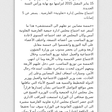
15 يناير المقبل 2015 لتزامنها مع نهاية ورأس السنة
الجديدة.
اجتماع مجلس إدارة «تعاونية» العارضية.. يسفر عن 5
إصابات
«خمسة مصابين تم نقلهم الى المستشفى» هذا ما
أسفر عنه اجتماع مجلس ادارة جمعية العارضية التعاونية
أمس.وكان المجلس قد عقد اجتماعه السنوي لاعادة
توزيع المناصب بين أعضائه التسعة، واختلف الأعضاء
على آلية التوزيع وانقسموا الى خمسة مقابل
أربعة.وتقرر ان يحضر مندوب من وزارة الشؤون
الاجتماعية والعمل عملية توزيع المناصب، وخلال
الاجتماع حضر الخمسة وغاب الأربعة.وما ان انتهى
الخمسة من توزيع المناصب، حتى دخل عليهم الأربعة
ومعهم آخرون لتحدث مشاجرة تطلبت استدعاء رجال
الأمن، وسيارات اسعاف لنقل المصابين.وعلى إثر
الحادث، نفت وزير الشؤون الاجتماعية والعمل ووزير
الدولة للتخطيط والتنمية هند الصبيح الأنباء التي تناقلتها
بعض مواقع التواصل الاجتماعي بشأن إصدارها قراراً
بحل مجلس ادارة الجمعية.وأكدت الوزيرة الصبيح في
تصريح صحافي أن الوزارة استمعت للمراقب الاداري
الذي حضر اجتماع مجلس ادارة تعاونية العارضية مشيرة
الى ان الشؤون القانونية في الوزارة سوف تبدأ تحقيقا
في الواقعة اعتبارا من بعد غد الاحد.وأكدت أنه لا يمكن