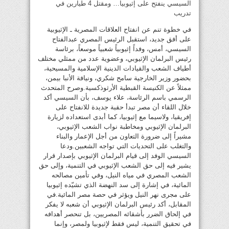
السيسي ينفتح على إثيوبيا… ومقتل 4 طيارين في
تدريب
في خطوة تنم عن انفتاح العلاقات المصرية ـ الإثيوبية
على أفق جديد، استقبل الرئيس المصري عبدالفتاح
السيسي، أمس، وفداً إثيوبياً شعبياً موسعاً، برئاسة
رئيس البرلمان الإثيوبي، وعضوية عدد من ممثلي مختلف
أطياف الشعب والقيادات الدينية الإسلامية والمسيحية،
بحضور وزير الخارجية سامح شكري، ونيافة الأنبا بيمن،
ممثلاً عن الكنيسة القبطية الأرثوذكسية.وصرح المتحدث
الرسمي باسم الرئاسة، علاء يوسف، بأن السيسي أكد
خلال اللقاء أن مصر تبدأ حقبة جديدة للانفتاح على
إفريقيا، ولاسيما مع إثيوبيا، كما أبدى استعداده لزيارة
البرلمان الإثيوبي ومخاطبة نواب الشعب الإثيوبي،
مشيراً إلى ضرورة التعاون من أجل الإعمار والبناء
والتغلب على التحديات التي تواجه الشعبين.ودعا
السيسي الوفد إلى قيام البرلمان الإثيوبي بإصدار قرار
يشير فيه إلى حق الشعب الإثيوبي في التنمية، وإلى حق
الشعب المصري في مياه النيل، وفي تأمين مصالحه
المائية، في إشارة إلى سد النهضة الذي تشيّده إثيوبيا
على مجرى نهر النيل ويؤثر في حصة مصر المائية.في
المقابل، أكد رئيس البرلمان الإثيوبي أن شعبه لا يفكر
في إلحاق الضرر بأشقائه المصريين، بل تنحصر أهدافه
في تحقيق التنمية، ليس فقط لإثيوبيا ولمصر، وإنما