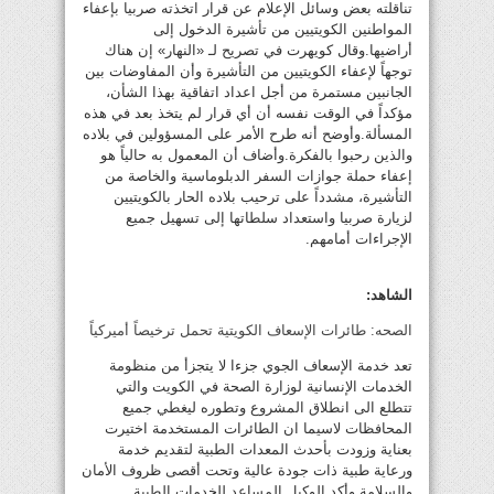
تناقلته بعض وسائل الإعلام عن قرار اتخذته صربيا بإعفاء
المواطنين الكويتيين من تأشيرة الدخول إلى
أراضيها.وقال كويهرت في تصريح لـ «النهار» إن هناك
توجهاً لإعفاء الكويتيين من التأشيرة وأن المفاوضات بين
الجانبين مستمرة من أجل اعداد اتفاقية بهذا الشأن،
مؤكداً في الوقت نفسه أن أي قرار لم يتخذ بعد في هذه
المسألة.وأوضح أنه طرح الأمر على المسؤولين في بلاده
والذين رحبوا بالفكرة.وأضاف أن المعمول به حالياً هو
إعفاء حملة جوازات السفر الدبلوماسية والخاصة من
التأشيرة، مشدداً على ترحيب بلاده الحار بالكويتيين
لزيارة صربيا واستعداد سلطاتها إلى تسهيل جميع
الإجراءات أمامهم.
الشاهد:
الصحه: طائرات الإسعاف الكويتية تحمل ترخيصاً أميركياً
تعد خدمة الإسعاف الجوي جزءا لا يتجزأ من منظومة
الخدمات الإنسانية لوزارة الصحة في الكويت والتي
تتطلع الى انطلاق المشروع وتطوره ليغطي جميع
المحافظات لاسيما ان الطائرات المستخدمة اختيرت
بعناية وزودت بأحدث المعدات الطبية لتقديم خدمة
ورعاية طبية ذات جودة عالية وتحت أقصى ظروف الأمان
والسلامة.وأكد الوكيل المساعد للخدمات الطبية