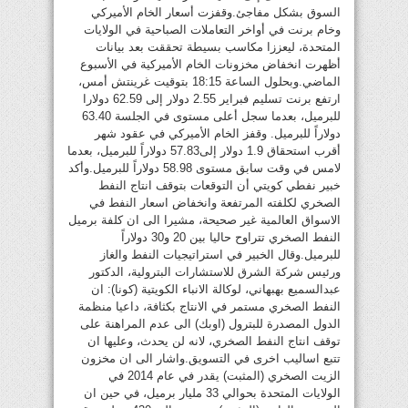
السوق بشكل مفاجئ.وقفزت أسعار الخام الأميركي
وخام برنت في أواخر التعاملات الصباحية في الولايات
المتحدة، ليعززا مكاسب بسيطة تحققت بعد بيانات
أظهرت انخفاض مخزونات الخام الأميركية في الأسبوع
الماضي.وبحلول الساعة 18:15 بتوقيت غرينتش أمس،
ارتفع برنت تسليم فبراير 2.55 دولار إلى 62.59 دولارا
للبرميل، بعدما سجل أعلى مستوى في الجلسة 63.40
دولاراً للبرميل. وقفز الخام الأميركي في عقود شهر
أقرب استحقاق 1.9 دولار إلى57.83 دولاراً للبرميل، بعدما
لامس في وقت سابق مستوى 58.98 دولاراً للبرميل.وأكد
خبير نفطي كويتي أن التوقعات بتوقف انتاج النفط
الصخري لكلفته المرتفعة وانخفاض اسعار النفط في
الاسواق العالمية غير صحيحة، مشيرا الى ان كلفة برميل
النفط الصخري تتراوح حاليا بين 20 و30 دولاراً
للبرميل.وقال الخبير في استراتيجيات النفط والغاز
ورئيس شركة الشرق للاستشارات البترولية، الدكتور
عبدالسميع بهبهاني، لوكالة الانباء الكويتية (كونا): ان
النفط الصخري مستمر في الانتاج بكثافة، داعيا منظمة
الدول المصدرة للبترول (اوبك) الى عدم المراهنة على
توقف انتاج النفط الصخري، لانه لن يحدث، وعليها ان
تتبع اساليب اخرى في التسويق.واشار الى ان مخزون
الزيت الصخري (المثبت) يقدر في عام 2014 في
الولايات المتحدة بحوالي 33 مليار برميل، في حين ان