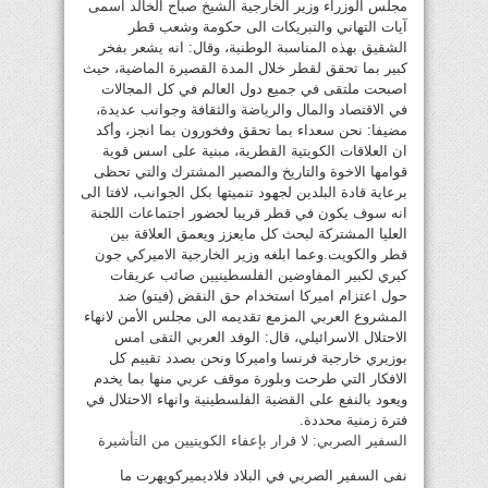
مجلس الوزراء وزير الخارجية الشيخ صباح الخالد اسمى
آيات التهاني والتبريكات الى حكومة وشعب قطر
الشقيق بهذه المناسبة الوطنية، وقال: انه يشعر بفخر
كبير بما تحقق لقطر خلال المدة القصيرة الماضية، حيث
اصبحت ملتقى في جميع دول العالم في كل المجالات
في الاقتصاد والمال والرياضة والثقافة وجوانب عديدة،
مضيفا: نحن سعداء بما تحقق وفخورون بما انجز، وأكد
ان العلاقات الكويتية القطرية، مبنية على اسس قوية
قوامها الاخوة والتاريخ والمصير المشترك والتي تحظى
برعاية قادة البلدين لجهود تنميتها بكل الجوانب، لافتا الى
انه سوف يكون في قطر قريبا لحضور اجتماعات اللجنة
العليا المشتركة لبحث كل مايعزز ويعمق العلاقة بين
قطر والكويت.وعما ابلغه وزير الخارجية الاميركي جون
كيري لكبير المفاوضين الفلسطينيين صائب عريقات
حول اعتزام اميركا استخدام حق النقض (فيتو) ضد
المشروع العربي المزمع تقديمه الى مجلس الأمن لانهاء
الاحتلال الاسرائيلي، قال: الوفد العربي التقى امس
بوزيري خارجية فرنسا واميركا ونحن بصدد تقييم كل
الافكار التي طرحت وبلورة موقف عربي منها بما يخدم
ويعود بالنفع على القضية الفلسطينية وانهاء الاحتلال في
فترة زمنية محددة.
السفير الصربي: لا قرار بإعفاء الكويتيين من التأشيرة
نفى السفير الصربي في البلاد فلاديميركويهرت ما