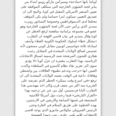
اوباما بانها «ساذجة».وسيرأس ماركو روبيو ابتداء من
يناير لجنة الشؤون الخارجية التي ستكلف الموافقة على
تعيين السفير الامريكي المقبل في كوبا، والمح الى ان
تصديق التعيين سيكون امرا حساسا.ولم يكن الموقف
مختلفا لدى الديموقراطيين وخصوصا السناتور روبرت
مننديز الذي يرأس حتى الآن لجنة الشؤون الخارجية وهو
عضو في مجموعة برلمانية مناهضة لرفع الحظر عن
كوبا.وقال مننديز في بيان قاسي اللهجة ان التقارب
«يشكل غطاء لسلوك الحكومة الكوبية الفظ».وأسف
لمبادلة ثلاثة جواسيس كوبيين مقابل كوبي مسجون لأنه
تجسس لصالح الولايات المتحدة.في المقابل رحبت
هيلاري كلينتون المرشحة شبه الرسمية لسباق الانتخابات
الرئاسية، بهذا التقارب معتبرة ان عزل كوبا «لا يؤدي
سوى الى تعزيز بقاء نظام كاسترو في السلطة».واكدت
الصين انها «ترحب وتدعم تطبيع» العلاقات بين واشنطن
وهافانا، داعية في الوقت نفسه الولايات المتحدة الى ان
ترفع «في اسرع وقت ممكن» الحظر الذي تفرضه على
الجزيرة منذ اكثر من نصف قرن.وكان احد مهندسي هذا
التقارب البابا فرنسيس، أول من عبر عن ترحيبه بهذا
«القرار التاريخي».فيما رحبت دول أمريكا اللاتينية
المجتمعة في قمتها السابعة والاربعين في الارجنتين،
بهذه الخطوة على طريق السلام في القارة.وحتى
الرئيس الفنزويلي نيكولاس مادورو الذي يوجه اقسى
الانتقادات للامريكيين عادة، رحب «بهذا التصحيح