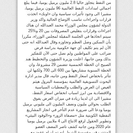
من النفط يتجاوز حاليا 2.8 مليون برميل يوميا، فيما يبلغ
اجمالي امدادات النفط العالمية 96 مليون برميل يوميا،
مشيرا الى وجود تأثيرات سياسية وان «اوبك» اتخذت
قرارات واجراءات تناسب الاوضاع الحالية.واكد وزير
الدولة لشؤون مجلس الوزراء محمد العبدالله ان هناك
اجراءات وقرارات بتقليص المصروفات بين 20 و%25
سيتم اتخاذها في الجلسة المقبلة لمجلس الوزراء، مكررا
بأن السكين وصل العظم وتجاوزه.وقال العبدالله انه حتى
الآن لم يتم تكليف أي جهة حكومية بدراسة فرض
ضرائب على المواطنين ولم نصل حتى الآن للتفكير
بذلك.ومن جانبها، اعلنت وزيرة الشؤون والتخطيط هند
الصبيح ان الخطة الخمسية تتضمن 29 مشروعا، وان
الخطة السنوية مشاريعها بين 600 الى 700 ولكنها لن
تتأثر بانخفاض اسعار النفط.ومن جانبه، قال مدير ادارة
البحوث التسويقية العالمية بمؤسسة البترول هيثم
الغيص ان العرض والطلب والمعطيات السياسية
والاقتصادية من ابرز اسباب انخفاض اسعار النفط،
مشيرا الى ان لدينا زيادة في ميزان العرض يفوق
الطلب بحوالي مليون ونصف المليون الى مليوني برميل
يوميا.ودعا الى ضرورة عدم التأخر في انجاز المشاريع
النفطية الكويتية مثل «مصفاة الزور» و«الوقود البيئي»
وتطوير الحقول لرفع الانتاج الى 4 ملايين برميل يوميا
عام 2020.ومن جانبه كشف ناصر المضف العضو
المنتدب في مؤسسة البترول انه تم ابرام عقود مع