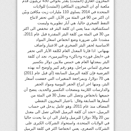
المخزون الغازي (المثبت) يقدر بحوالي 430 تريليون قدم
مكعبة أي ان المخزون المكافئ (المثبت) للولايات
المتحدة في 2014 يساوي 110 مليارات زيت مكافئ.وبيّن
ان اكثر من 90 في المئة من الآبار، التي تحفر لانتاج
النفط الصخري حاليا، هي آبار تطويرية وليست
استكشافية، مما يعني ان كلفة البئر قد تنخفض الى اكثر
من 30 في المئة من كلفة البئر المقدرة قبل عام 2011،
مشددا على ضرورة وضع انخفاض اسعار المواد
الاساسية لحفر البئر الصخري في الاعتبار.واضاف
بهبهاني: اذا قارنا المعدل العام لكلفة الآبار التي تحفر
في «ايجل فورد» و«باكن» و«البيرمين»، نجد ان كلفة
البئر بمعدلها العام هي خمس ملايين دولار بتكسير
صخري لثماني مراحل، وهو رقم كبير.واوضح أنه بهذه
الفرضية فإن كلفة البرميل السابقة (أي قبل عام 2011)
هي 70 دولارا، وبمراجعة المتغيرات التي خفضت أسعار
البئر، ومنها اجر ابراج الحفر اليومية ومواد الحفر
والدارسات اللازمة ومضخات التكسير والحديد، يتضح أن
جميعها بانخفاض وتصل الى معدل 30 في المئة من
أسعارها السابقة.وقال: باعتبار المخزون النفطي
المضاف منذ عام 2011، وهو عامل يدخل في حساب
البرميل، «نجد أن كلفة البرميل الحالي تصل الى معدل
بين 20 و30 دولارا للبرميل.واشار الى ان ما يحدث حاليا
في الولايات المتحدة، واستحواذ الشركات الكبرى على
الشركات الصغرى، يعني انخفاضا اكثر في كلفة البرميل