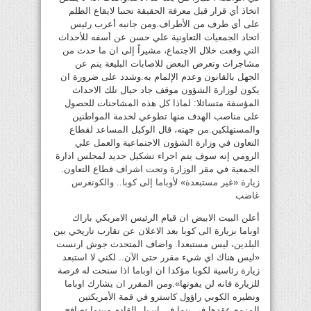
اتخاذ أي قرار قبل معرفة الحقيقة تجنبا لايقاع الظلم
على أي طرف من الأطراف.ومن جانبه أعرب رئيس
اتحاد الجمعيات التعاونية علي حسن عن أسفه للأحداث
التي وقعت خلال الاجتماع، مشيراً إلى ان ما حدث من
مشاجرات وتعرض البعض للاصابات البليغة ينم عن
الجهل بالقانون وعدم الإلمام به.وشدد على ضرورة ان
يكون لوزارة الشؤون موقف جاد حيال تلك الاحداث
المؤسفة متسائلا: لماذا كل هذه المشاحنات للحصول
على مناصب الهدف منها تطوعي لخدمة المواطنين
والمستهلكين.من جهته، قال الوكيل المساعد لقطاع
التعاون في وزارة الشؤون الاجتماعية والعمل علي
الرومي إنه سوف يتم اجراء تشكيل جديد لمجلس ادارة
الجمعية في مقر الوزارة وتحت اشراف قطاع التعاون.
زيارة «غير مستبعدة» لأوباما إلى كوبا.. والكونغرس
غاضب
أعلن البيت الابيض ان قيام الرئيس الامريكي باراك
اوباما بزيارة الى كوبا بعد الاعلان عن تقارب تاريخي بين
البلدين، ليس مستبعدا. واضاف المتحدث جوش ارنست
«ليس هناك اي شيء مقرر حتى الآن.. لكني لا استبعد
زيارة رئاسية لكوبا مؤكدا ان اوباما اذا سنحت له فرصة
للزيارة فانه لن يفوتها».ومن المقرر ان يشارك اوباما
ونظيره الكوبي راؤول كاسترو في قمة الأمريكتين
المزمع عقدها في بنما في ابريل القادم.وبينما تصافح