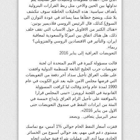
تداولها بين الحين والاخر، مثل ربط القرارات البترولية
بأهداف سياسية: هذه التحليلات الخاطئة سوف تنكشف
بلا شك، ويتضح خطأها مما يساعد في عودة التوازن الى
السوق}.كذلك، قال الرئيس الروسي فلاديمير بوتين:
«هناك الكثير من الاقاويل حول الاسباب التي تقف خلف
ذلك، هل هناك اتفاق بين اميركا والسعودية لمعاقبة
ايران، والتأثير في الاقتصادين الروسي والفنزويلي؟
ربما».
التعويضات العراقية إلى يناير 2016
قالت مسؤولة كبيرة في الامم المتحدة ان لجنة
تعويضات حرب الخليج التابعة للمنظمة الدولية وافقت
على طلب العراق تأجيل سداد آخر دفعة من التعويضات
التي فرضها مجلس الامن عليه بعد غزو الكويت في عام
1990 لمدة عام واحد.وقالت ليا كرافت المسؤولة
القانونية في اللجنة لرويترز: «تبنى المجلس قرارا
بالموافقة على تأجيل الزام العراق بإيداع خمسة في
المئة من ايرادات النفط في صندوق التعويضات حتى
الاول من يناير 2016».
سعر البرميل يتعافى.. ويصعد
قفزت أسعار النفط الخام حوالي %1 أمس، مع تماسك
مستوى دعم فني مهم، بعد حوالي أسبوع من الخسائر
الحادة، مما أدى إلى عمليات شراء فنية حولت اتجاه