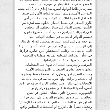
الموجودة في منطقة «غاردن سيتي»، حيث فتحت
سفارة بريطانيا أبوابها، أمس، بعد إغلاق دام 9 أيام بحجة
الدواعي الأمنية، وبينما انتشرت قوات الأمن في جميع
المداخل المؤدية لتلك السفارات، وجدت عناصر أمن
بالزي المدني في محيط المقار الدبلوماسية لمزيد من
التأمين.تقسيم الدوائرفي سياق مختلف، أقر مجلس
الوزراء برئاسة إبراهيم محلب، أمس، مشروع قانون
تقسيم الدوائر الانتخابية في صياغته النهائية، بعد
مراجعته من قبل قسم التشريع بمجلس الدولة وإرساله
إلى الرئيس السيسي لإصداره.في الأثناء، أصدرت اللجنة
العليا للانتخابات، برئاسة المستشار أيمن عباس، قرارها
في شأن الضوابط المتعلقة بمتابعة منظمات المجتمع
المدني المصرية للانتخابات البرلمانية
المرتقبة.واشترطت اللجنة أن تكون تلك المنظمات
مشهرة وفقاً لقانون الجمعيات والمؤسسات الأهلية
ولائحته التنفيذية، وأن تكون ذات سمعة حسنة ومشهودا
لها بالحيدة والنزاهة، ولها خبرة سابقة في مجال متابعة
الانتخابات.إلى ذلك، أصدر مجلس الوزراء حزمة قرارات،
أمس، أهمها الموافقة على مشروع قرار رئيس
الجمهورية بمشروع قانون بشأن التجاوز عن بعض
مخالفات البناء، ونص مشروع القانون على عدم جواز
التجاوز عن مخالفات البناء التي تخالف السلامة الإنشائية
وتشكل خطراً على الأرواح أو الممتلكات.المجلس وافق