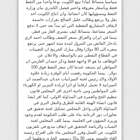
سياسيا.متسائلا لماذا تبيع الكويت نوعا واحدا من النفط
فقط وبأسعار معروفة.واعتبر فيصل الكندري بيان وزارة
النفط ومسؤوليها كان انشائيا، وان انتاج الكويت اخذ
يقل ولا يرتفع.وطالب خليل الصالح بقرارات حاسمة
لايقاف المشاريع النفطية التي لم تبدأ بعد حتى لا ندفع
السعر مضاعفا، متسائلا كيف نشتري الغاز من قطر،
بينما في ايران والعراق بسعر النصف.وطالب احمد لاري
بادخار الفائض من البترول لمدة ستة اشهر حتى يرتفع
سعره الى 80 دولارا.وقال مبارك الخرينج ان التعيينات
في القطاع النفطي تتم بالواسطة، والاعلان عن
الوظائف ما هو الا واجهة فقط.وذكر حمدان العازمي ان
المواطن لم يستفد عندما كان سعر النفط فوق 100
دولار.. بينما الحكومة رفضت ايام الوفرة زيادة علاوة
الاولاد.واكد رئيس لجنة الميزانيات عدنان عبدالصمد ان
الميزانية لا تحمل ارقاما او اثرا لزيادة البنزين او الكهرباء
على المواطنين.ومن ناحية اخرى اقر المجلس قانون
تنظيم الحج والعمرة في المداولة الاولى، كما اقر ايضا
قانون انشاء الهيئة العامة للطرق والنقل البري في
المداولة الاولى.واجل المجلس تشكيل لجنة تحقيق في
تجاوزات دور الرعاية بناء على طلب الحكومة لعدم وجود
وزيرة الشؤون في الجلسة، بينما كلف المجلس لجنة
الشباب والرياضة التحقيق في ايقاف مذيع في تلفزيون
الكويت عن العمل.وقرر المجلس بناء على اقتراح رئيسه
الغاء جلستيه يومي 30 و31 ديسمبر الجاري ونقلهما الى