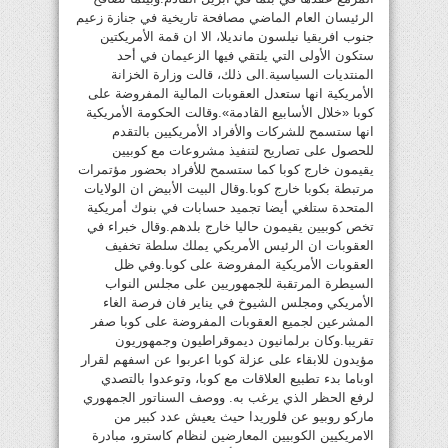
الرئيسان العام الماضي مصافحة تاريخية في جنازة زعيم
جنوب افريقيا نيلسون مانديلا، الا ان قمة الأمريكتين
ستكون الأولى التي يلتقي فيها الزعيمان في أحد
المنتديات السياسية.الى ذلك، قالت وزارة الخزانة
الأمريكية انها ستعدل العقوبات المالية المفروضة على
كوبا «خلال الأسابيع القادمة».وقالت الحكومة الأمريكية
انها ستسمح للشركات والأفراد الأمريكيين بالتقدم
للحصول على تصاريح لتنفيذ مشروعات مع كوبيين
يقيمون خارج كوبا كما ستسمح للأفراد بحضور مؤتمرات
مرتبطة بكوبا خارج كوبا.وقال البيت الأبيض ان الولايات
المتحدة ستلغي أيضا تجميد حسابات في بنوك أمريكية
تخص كوبيين يقيمون حاليا خارج بلدهم.وقال خبراء في
العقوبات ان الرئيس الأمريكي يملك سلطة تخفيف
العقوبات الأمريكية المفروضة على كوبا.وفي ظل
السيطرة المرتقبة للجمهوريين على مجلس النواب
الأمريكي ومجلس الشيوخ في يناير فان فرصة الغاء
المشرعين لجميع العقوبات المفروضة على كوبا صفر
تقريبا.وكان برلمانيون ديموقراطيون وجمهوريون
مؤيدون للابقاء على عزلة كوبا اعربوا عن اسفهم لقرار
اوباما بدء تطبيع العلاقات مع كوبا، وتوعدوا بالتصدي
لرفع الحظر الذي يرغب به. ووصف السناتور الجمهوري
ماركو روبيو عن فلوريدا حيث يعيش عدد كبير من
الامريكيين الكوبيين المعارضين لنظام كاسترو، مبادرة