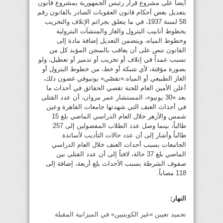
أيضاً على مشروع قرار رئيس الجمهورية بمشروع قانون
بتعديل بعض أحكام قانون العقوبات الصادر بالقانون رقم
58 لسنة 1937، في ما يتعلق بجرائم الإتلاف والتخريب
بخطوط أنابيب البترول والغاز والمنشآت البترولية
وخطوط المياه، ويتضمن التعديل إضافة مادة إلى
القانون تنص على أن يعاقب بالسجن المؤبد كل من
تسبب عمداً في إتلاف أو تخريب أو تدمير أو تعطيل، ولو
بصورة مؤقتة، لأي شبكة أو خط، من خطوط البترول أو
الغاز الطبيعي أو المياه.«تقصّي» يونيوفي غضون ذلك،
أعلن الأمين العام للجنة تقصي الحقائق في أحداث ما
بعد «30 يونيو»، المستشار عمر مروان، أن عدد القتلى
في أحداث العنف التي شهدتها جامعات القاهرة وعين
شمس والأزهر خلال العام الدراسي الماضي بلغ 15
طالباً، بينما وصل عدد الطلاب المفصولين إلى 257
طالباً.وأشار إلى أن عدد حالات التأديب لأساتذة
الجامعات بسبب أحداث العنف خلال العام الدراسي
الماضي بلغ 37 حالة، لافتاً إلى أن عدد القتلى بين
صفوف الشرطة بسبب الأحداث بلغ أربعة، إضافة إلى
118 مصاباً.
النهار:
تجميد تعيين «غير الكويتيين» في الميزانية المقبلة