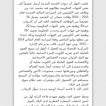
علمت النهار أن ديوان الخدمة المدنية أرسل تعميماً إلى
بعض الجهات الحكومية يطالبهم فيه بتجميد عدد من
وظائف غير الكويتيين في الميزانية المالية الجديدة لعام
2015 – 2016.وقالت مصادر إن التجميد يشمل 16
تخصصاً من الوظائف المختلفة، لافتة إلى أن الديوان
حدد30 وظيفة في بعض الجهات الحكومية بينما 20
وظيفة في جهات أخرى.وحددت الحكومة تجميد 787
وظيفة لغير الكويتيين في الجهات الحكومية وذلك ابتداء
من مطلع يوليو الماضي وفقاً لميزانية العام المالي 2014
– 2015. ومن جهة أخرى، قالت مديرعام الإدارة
المركزية للإحصاء مريم العقيل لـ النهار إن مسح القوى
العاملة الذي تجريه الكويت للمرة السابعة حالياً بالتعاون
مع البنك الدولي سيحدد الخصائص الاجتماعية
والاقتصادية للقوى العاملة في الكويت محلية أو
وافدة،مشيرة إلى أنه سيحدد أيضاً نسبة العمالة
والعاطلين وتوزيعاتها حسب مستويات الأجور والخصائص
الاقتصادية والاجتماعية والديموغرافية، مؤكدة أن المسح
سيساهم في الحصول على مؤشرات تفيد نظام سوق
العمل في البلاد.
الجار الله: لا قائمة أسماء كويتية جديدة تموِّل الإرهاب
وسط حضور لافت وقوي شهدته قاعة الراية اول من
امس احتفلت السفارة القطرية لدى البلاد باليوم
الوطني لدولة قطر وحضر هذا الاحتفال عدد كبير من