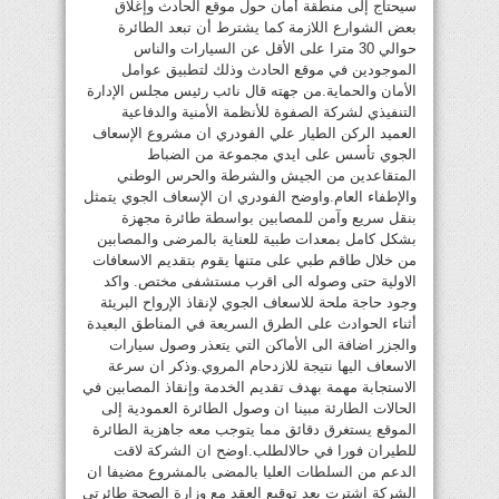
سيحتاج إلى منطقة أمان حول موقع الحادث وإغلاق
بعض الشوارع اللازمة كما يشترط أن تبعد الطائرة
حوالي 30 مترا على الأقل عن السيارات والناس
الموجودين في موقع الحادث وذلك لتطبيق عوامل
الأمان والحماية.من جهته قال نائب رئيس مجلس الإدارة
التنفيذي لشركة الصفوة للأنظمة الأمنية والدفاعية
العميد الركن الطيار علي الفودري ان مشروع الإسعاف
الجوي تأسس على ايدي مجموعة من الضباط
المتقاعدين من الجيش والشرطة والحرس الوطني
والإطفاء العام.واوضح الفودري ان الإسعاف الجوي يتمثل
بنقل سريع وآمن للمصابين بواسطة طائرة مجهزة
بشكل كامل بمعدات طبية للعناية بالمرضى والمصابين
من خلال طاقم طبي على متنها يقوم بتقديم الاسعافات
الاولية حتى وصوله الى اقرب مستشفى مختص. واكد
وجود حاجة ملحة للاسعاف الجوي لإنقاذ الإرواح البريئة
أثناء الحوادث على الطرق السريعة في المناطق البعيدة
والجزر اضافة الى الأماكن التي يتعذر وصول سيارات
الاسعاف اليها نتيجة للازدحام المروي.وذكر ان سرعة
الاستجابة مهمة بهدف تقديم الخدمة وإنقاذ المصابين في
الحالات الطارئة مبينا ان وصول الطائرة العمودية إلى
الموقع يستغرق دقائق مما يتوجب معه جاهزية الطائرة
للطيران فورا في حالالطلب.اوضح ان الشركة لاقت
الدعم من السلطات العليا بالمضى بالمشروع مضيفا ان
الشركة اشترت بعد توقيع العقد مع وزارة الصحة طائرتي