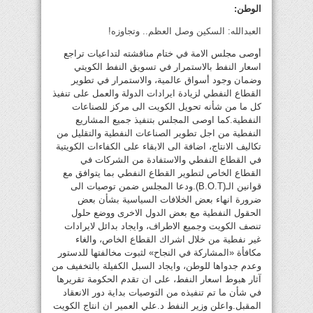
الوطن:
العبدالله: السكين وصل العظم.. وتجاوزه!
أوصى مجلس الامة في ختام مناقشته لتداعيات تراجع
اسعار النفط بالاستمرار في تسويق النفط الكويتي
وضمان وجود أسواق عالمية، والاستمرار في تطوير
القطاع النفطي لزيادة ايرادات الدولة والعمل على تنفيذ
كل ما من شأنه تحويل الكويت الى مركز للصناعات
النفطية.كما اوصى المجلس بتنفيذ جميع المشاريع
النفطية من اجل تطوير الصناعات النفطية والتقليل من
تكاليف الانتاج، اضافة الى الابقاء على الكفاءات الكويتية
في القطاع النفطي والاستفادة من الشركات في
القطاع الخاص لتطوير القطاع النفطي بما يتوافق مع
قوانين الـ(B.O.T).ودعا المجلس ضمن توصيات الى
ضرورة انهاء بعض الخلافات السياسية بشأن بعض
الحقول النفطية مع بعض الدول الاخرى ووضع حلول
تنصف الكويت وجميع الاطراف، وايجاد بدائل لايرادات
غير نفطية من خلال اشراك القطاع الخاص، والغاء
مكافأة «المشاركة في النجاح» لثبوت مخالفتها للدستور
وعدم جدواها للوطن، وايجاد السبل الكفيلة بالتخفيف من
آثار هبوط اسعار النفط، على ان تقدم الحكومة تقريرها
في شأن ما تم تنفيذه من التوصيات بداية دور الانعقاد
المقبل.واعلن وزير النفط د.علي العمير ان انتاج الكويت