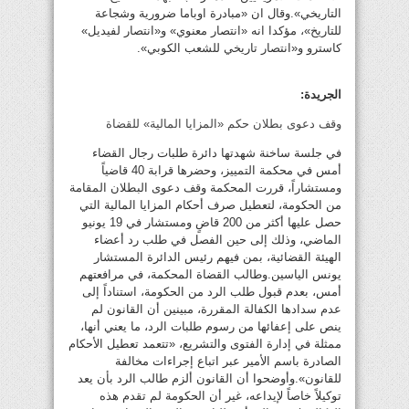
التاريخي».وقال ان «مبادرة اوباما ضرورية وشجاعة
للتاريخ»، مؤكدا انه «انتصار معنوي» و«انتصار لفيديل»
كاسترو و«انتصار تاريخي للشعب الكوبي».
الجريدة:
وقف دعوى بطلان حكم «المزايا المالية» للقضاة
في جلسة ساخنة شهدتها دائرة طلبات رجال القضاء
أمس في محكمة التمييز، وحضرها قرابة 40 قاضياً
ومستشاراً، قررت المحكمة وقف دعوى البطلان المقامة
من الحكومة، لتعطيل صرف أحكام المزايا المالية التي
حصل عليها أكثر من 200 قاضٍ ومستشار في 19 يونيو
الماضي، وذلك إلى حين الفصل في طلب رد أعضاء
الهيئة القضائية، بمن فيهم رئيس الدائرة المستشار
يونس الياسين.وطالب القضاة المحكمة، في مرافعتهم
أمس، بعدم قبول طلب الرد من الحكومة، استناداً إلى
عدم سدادها الكفالة المقررة، مبينين أن القانون لم
ينص على إعفائها من رسوم طلبات الرد، ما يعني أنها،
ممثلة في إدارة الفتوى والتشريع، «تتعمد تعطيل الأحكام
الصادرة باسم الأمير عبر اتباع إجراءات مخالفة
للقانون».وأوضحوا أن القانون ألزم طالب الرد بأن يعد
توكيلاً خاصاً لإيداعه، غير أن الحكومة لم تقدم هذه