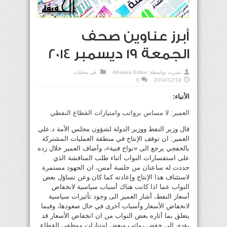
أبرز عناوين صحف
الجمعة 19 ديسمبر 2014
نشرت بواسطة:
Alhakea Editor
في
محليات
0
2014/12/19
الأنباء:
العمير: لا مساس برواتب وامتيازات القطاع النفطي
قال وزير النفط ووزير الدولة لشؤون مجلس الأمة د.علي
العمير: ان توقف الإنتاج في منطقة العمليات المشتركة
بالخفجي يرجع الى «نواح فنية»، وأضاف العمير خلال رده
على استفسارات النواب أثناء طلب المناقشة الذي
حددت له ساعتان من جلسة أمس، ان الجهود مستمرة
لاستئناف هذا الإنتاج وإعادته كما كان.وعن تساؤل بعض
النواب عما اذا كانت هناك أسباب سياسية لانخفاض
أسعار النفط، أشار العمير الى وجود تأثيرات سياسية
لانخفاض الأسعار وأسباب أخرى في حال صعودها، وفيما
يتعلق بما أثاره بعض النواب من ان انخفاض الأسعار قد
يؤدي الى خفض رواتب وبعض امتيازات موظفي القطاع