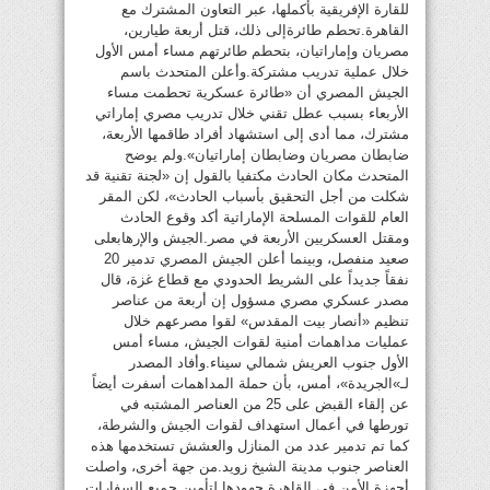
للقارة الإفريقية بأكملها، عبر التعاون المشترك مع
القاهرة.تحطم طائرةإلى ذلك، قتل أربعة طيارين،
مصريان وإماراتيان، بتحطم طائرتهم مساء أمس الأول
خلال عملية تدريب مشتركة.وأعلن المتحدث باسم
الجيش المصري أن «طائرة عسكرية تحطمت مساء
الأربعاء بسبب عطل تقني خلال تدريب مصري إماراتي
مشترك، مما أدى إلى استشهاد أفراد طاقمها الأربعة،
ضابطان مصريان وضابطان إماراتيان».ولم يوضح
المتحدث مكان الحادث مكتفيا بالقول إن «لجنة تقنية قد
شكلت من أجل التحقيق بأسباب الحادث»، لكن المقر
العام للقوات المسلحة الإماراتية أكد وقوع الحادث
ومقتل العسكريين الأربعة في مصر.الجيش والإرهابعلى
صعيد منفصل، وبينما أعلن الجيش المصري تدمير 20
نفقاً جديداً على الشريط الحدودي مع قطاع غزة، قال
مصدر عسكري مصري مسؤول إن أربعة من عناصر
تنظيم «أنصار بيت المقدس» لقوا مصرعهم خلال
عمليات مداهمات أمنية لقوات الجيش، مساء أمس
الأول جنوب العريش شمالي سيناء.وأفاد المصدر
لـ»الجريدة»، أمس، بأن حملة المداهمات أسفرت أيضاً
عن إلقاء القبض على 25 من العناصر المشتبه في
تورطها في أعمال استهداف لقوات الجيش والشرطة،
كما تم تدمير عدد من المنازل والعشش تستخدمها هذه
العناصر جنوب مدينة الشيخ زويد.من جهة أخرى، واصلت
أجهزة الأمن في القاهرة جهودها لتأمين جميع السفارات