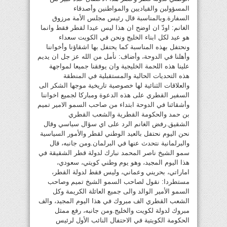
المسؤولين والقياديين والمواطنين وأصدقاء
السفارة.وبالمناسبة قال رئيس مجلس الأمة مرزوق
الغانم: اودّ ان اوضح ان هذا ليس عيدا لقطر فقط وانما
هو عيد لكل ابناء الخليج ونحن في الكويت سعداء
ونحتفل بهذه المناسبة كما يحتفل بها اشقاؤنا وأخواننا
وأهلنا في الدوحة، وأضاف: نأمل من الله عز جل ان يديم
علينا هذه اللحمة الخليجية وان يوفقنا جميعا لمواجهة
هذه التحديات الحالية والمستقبلية في المنطقة
والعلاقات الثنائية لها خصوصية تاريخية موجها الشكر الى
السفير القطري على هذه الدعوة ومباركا لجميع اخواننا
وأشقائنا في الدوحة ابتداء من صاحب السمو الامير تميم
بن حمد والحكومة القطرية والشعب القطري
الشقيق.رفض الغانم الرد على اي سؤال سياسي وقال
نحن اليوم نحتفل بالعيد الوطني لقطر والأمور السياسية
والبرلمانية نتحدث عنها في البرلمان.ومن جانبه، قال
سمو الشيخ ناصر المحمد نبارك لدولة قطر الشقيقة في
هذا اليوم المجيد، وهو يوم وطني كويتي، سعودي،
اماراتي، بحريني وعماني، وليس فقط لدولة القطر،
مستطردا: نقول لصاحب السمو الشيخ تميم وصاحب
السمو الأمير الوالد والى جميع العائلة الكريمة وكل
الشعب القطري الف مبروك في هذا اليوم المجيد، والف
مبروك لدولة لكويت والخليج.ومن جانبه، رفع ممثل
الحكومة الكويتية في الاحتفال النائب الأول لرئيس