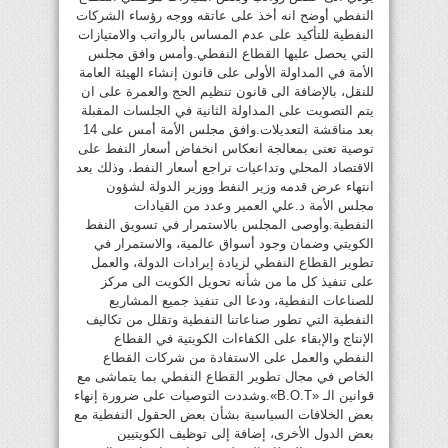
النفطي أوضح انه أخذ على عاتقه ووجه رؤساء الشركات
النفطية للتأكيد على عدم المساس بالرواتب والامتيازات
التي يحصل عليها القطاع النفطي.وأمس وافق مجلس
الأمة في المداولة الأولى على قانون إنشاء الهيئة العامة
للنقل، بالإضافة الى قانون تنظيم الحج والعمرة على ان
يتم التصويت على المداولة الثانية في الجلسات المقبلة
بعد مناقشة التعديلات.وافق مجلس الأمة أمس على 14
توصية تعنى بمعالجة انعكاس انخفاض أسعار النفط على
الاقتصاد المحلي وتداعيات تراجع أسعار النفط، وذلك بعد
انتهاء عرض قدمه وزير النفط ووزير الدولة لشؤون
مجلس الأمة د.علي العمير وعدد من القيادات
النفطية.وأوصى المجلس بالاستمرار في تسويق النفط
الكويتي وضمان وجود أسواق عالمية، والاستمرار في
تطوير القطاع النفطي لزيادة إيرادات الدولة، والعمل
على تنفيذ كل ما من شأنه تحويل الكويت الى مركز
للصناعات النفطية، ودعا الى تنفيذ جميع المشاريع
النفطية التي تطور صناعاتنا النفطية وتقلل من تكاليف
الإنتاج والإبقاء على الكفاءات الكويتية في القطاع
النفطي والعمل على الاستفادة من شركات القطاع
الخاص في مجال تطوير القطاع النفطي بما يتماشى مع
قوانين الـ «B.O.T».وشددت التوصيات على ضرورة إنهاء
بعض الخلافات السياسية بشأن بعض الحقول النفطية مع
بعض الدول الأخرى، إضافة إلى توظيف الكويتيين