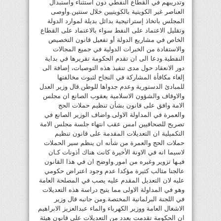
وتدريبهم في القطاع النفطي دون استثناء واستبدال
العناصر غير الكويتية بالكويتيين خلال سنتين.وأوصى
المجلس باتخاذ إستراتيجية بدائل بديلة لموارد الدولة
وتقليل الاعتماد على النفط سواء بالاعتماد على القطاع
الخاص في مشاريع الدولة أو تفعيل قانون التخصيص
والاستفادة من الخبرات الدولية في جميع المجالات
النفطية.ودعا الى ان تقدم الحكومة تقريرها في بداية
دور الانعقاد حول مدى تنفيذ هذه التوصيات، إضافة الى
إلغاء مكافأة المشاركة في النجاح لثبوت مخالفتها
للمبادئ الدستورية وعدم جدواها للوطن.قال وزير العدل
والاوقاف والشؤون الاسلامية يعقوب الصانع ان مجلس
الامة وافق على قانون بشأن تنظيم حملات الحج
والعمرة في المداولة الاولى.واضاف الوزير الصانع في
تصريح للصحافيين امس عقب انتهاء جلسة مجلس الامة
التكميلية ان التعديلات المقدمة على قانون تنظيم
حملات الحج والعمرة من شأنه ان ينظم سير الحملات
لاسيما انه في الاونة الأخيرة كانت هناك أذونات كـان
فيـها تزوير وغيره من امور.واوضح ان في هذا القانون
عالجنا مثالب كثيرة مؤكدا عدم وجود اعتراض حكومي
عليه لان التعديل المقدم عليه يصب في المصلحة العامة
وهو في المداولة الاولى مما يتيح دراسة هذه التعديلات
في اللجنة البرلمانية المختصة.ومن جانبه قال وزير
الاشغال العامة ووزير الكهرباء والماء عبدالعزيز الابراهيم
ان الحكومة تقدمت بعدد من التعديلات على قانون هيئة