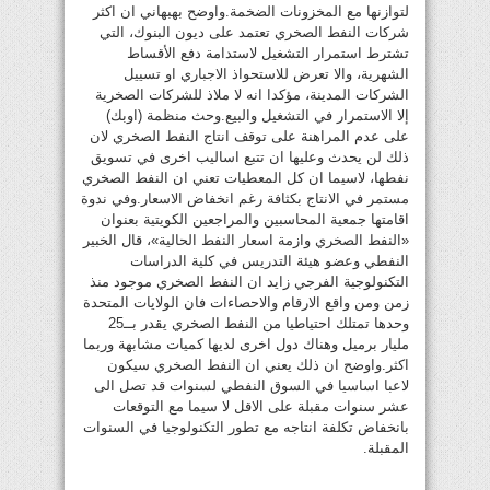
لتوازنها مع المخزونات الضخمة.واوضح بهبهاني ان اكثر
شركات النفط الصخري تعتمد على ديون البنوك، التي
تشترط استمرار التشغيل لاستدامة دفع الأقساط
الشهرية، والا تعرض للاستحواذ الاجباري او تسييل
الشركات المدينة، مؤكدا انه لا ملاذ للشركات الصخرية
إلا الاستمرار في التشغيل والبيع.وحث منظمة (اوبك)
على عدم المراهنة على توقف انتاج النفط الصخري لان
ذلك لن يحدث وعليها ان تتبع اساليب اخرى في تسويق
نفطها، لاسيما ان كل المعطيات تعني ان النفط الصخري
مستمر في الانتاج بكثافة رغم انخفاض الاسعار.وفي ندوة
اقامتها جمعية المحاسبين والمراجعين الكويتية بعنوان
«النفط الصخري وازمة اسعار النفط الحالية»، قال الخبير
النفطي وعضو هيئة التدريس في كلية الدراسات
التكنولوجية الفرجي زايد ان النفط الصخري موجود منذ
زمن ومن واقع الارقام والاحصاءات فان الولايات المتحدة
وحدها تمتلك احتياطيا من النفط الصخري يقدر بــ25
مليار برميل وهناك دول اخرى لديها كميات مشابهة وربما
اكثر.واوضح ان ذلك يعني ان النفط الصخري سيكون
لاعبا اساسيا في السوق النفطي لسنوات قد تصل الى
عشر سنوات مقبلة على الاقل لا سيما مع التوقعات
بانخفاض تكلفة انتاجه مع تطور التكنولوجيا في السنوات
المقبلة.