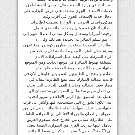
المساندة في وزارة الصحة جمال الحربي أهمية اطلاق
خدمات الاسعاف الجوي مشددا على حرص الوزارة على
إدخال خدمة الإسعاف الجوي في أقرب وقت
ممكن.واضاف الحربي ان الوزارة تسلمت 3طائرات
اسعاف اثنتان عموديتان وواحدة نفاثة وهي تحمل
ترخيصا أميركيا وستعمل بشكل مبدئي لمدة 6 أشهر إلى
أن يتم تسلم الطائرات الجديدة بعد ذلك.وقال إن
الطائرات العمودية سيقودها طيارون كويتيون متقاعدون
وسيتم خلال الفترة القصيرة القادمة تدريب عدد من
أفراد الشرطة على كيفية عمل اشتراطات الأمان
المتعلقة بهبوط الطائرة في موقع الحادث ومن المتوقع
الانتهاء من هذا التدريب وبدء الخدمة مطلع العام
القادم.واوضح ان الطائرتين العموديتين قابعتان الآن في
قاعدة عبدالله المبارك بينما تقبع الطائرة النفاثة في
مطار سعد العبدالله وجاهزة للعمل للحالات التي تحتاج
الى تدخل سريع مضيفا ان العموديتين ستنضمان الى
العمل بعد التنسيق مع ادارتي الاطفاء والمرور لتحديد
آلية اغلاق الشوارع التي ستستخدم فيها.وأشار الى قرب
الانتهاء من اعداد المهابط الخاصة بالطائرات في كل من
الفروانية والعدان والجهراء لافتا الى أن الطواقم العاملة
على الطائرات ستأتي من الخارج حيث سيقوم الفريق
العامل عليها بتدريب الفرق من الطوارئ الطبية لتصل
الى 70 متد?با خلال 5 سنوات.وذكر أن هبوط الطائرة