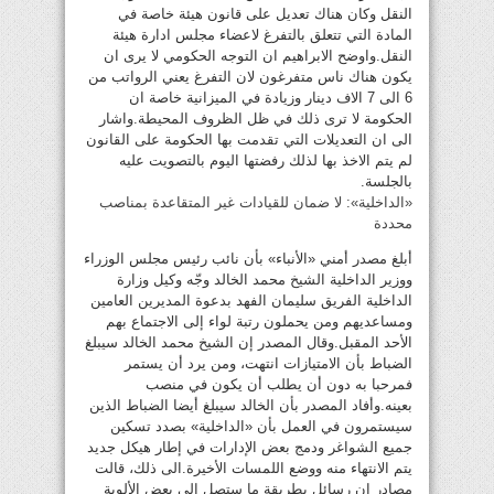
النقل وكان هناك تعديل على قانون هيئة خاصة في
المادة التي تتعلق بالتفرغ لاعضاء مجلس ادارة هيئة
النقل.واوضح الابراهيم ان التوجه الحكومي لا يرى ان
يكون هناك ناس متفرغون لان التفرغ يعني الرواتب من
6 الى 7 الاف دينار وزيادة في الميزانية خاصة ان
الحكومة لا ترى ذلك في ظل الظروف المحيطة.واشار
الى ان التعديلات التي تقدمت بها الحكومة على القانون
لم يتم الاخذ بها لذلك رفضتها اليوم بالتصويت عليه
بالجلسة.
«الداخلية»: لا ضمان للقيادات غير المتقاعدة بمناصب
محددة
أبلغ مصدر أمني «الأنباء» بأن نائب رئيس مجلس الوزراء
ووزير الداخلية الشيخ محمد الخالد وجّه وكيل وزارة
الداخلية الفريق سليمان الفهد بدعوة المديرين العامين
ومساعديهم ومن يحملون رتبة لواء إلى الاجتماع بهم
الأحد المقبل.وقال المصدر إن الشيخ محمد الخالد سيبلغ
الضباط بأن الامتيازات انتهت، ومن يرد أن يستمر
فمرحبا به دون أن يطلب أن يكون في منصب
بعينه.وأفاد المصدر بأن الخالد سيبلغ أيضا الضباط الذين
سيستمرون في العمل بأن «الداخلية» بصدد تسكين
جميع الشواغر ودمج بعض الإدارات في إطار هيكل جديد
يتم الانتهاء منه ووضع اللمسات الأخيرة.الى ذلك، قالت
مصادر إن رسائل بطريقة ما ستصل إلى بعض الألوية