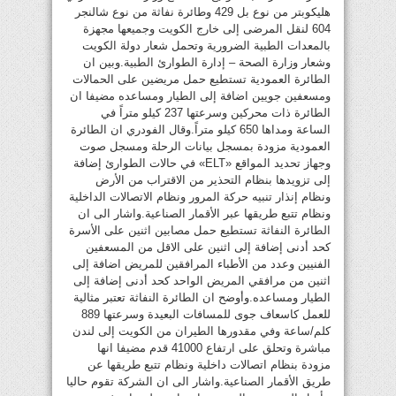
هليكوبتر من نوع بل 429 وطائرة نفاثة من نوع شالنجر
604 لنقل المرضى إلى خارج الكويت وجميعها مجهزة
بالمعدات الطبية الضرورية وتحمل شعار دولة الكويت
وشعار وزارة الصحة – إدارة الطوارئ الطبية.وبين ان
الطائرة العمودية تستطيع حمل مريضين على الحمالات
ومسعفين جويين اضافة إلى الطيار ومساعده مضيفا ان
الطائرة ذات محركين وسرعتها 237 كيلو متراً في
الساعة ومداها 650 كيلو متراً.وقال الفودري ان الطائرة
العمودية مزودة بمسجل بيانات الرحلة ومسجل صوت
وجهاز تحديد المواقع «ELT» في حالات الطوارئ إضافة
إلى تزويدها بنظام التحذير من الاقتراب من الأرض
ونظام إنذار تنبيه حركة المرور ونظام الاتصالات الداخلية
ونظام تتبع طريقها عبر الأقمار الصناعية.واشار الى ان
الطائرة النفاثة تستطيع حمل مصابين اثنين على الأسرة
كحد أدنى إضافة إلى اثنين على الاقل من المسعفين
الفنيين وعدد من الأطباء المرافقين للمريض اضافة إلى
اثنين من مرافقي المريض الواحد كحد أدنى إضافة إلى
الطيار ومساعده.وأوضح ان الطائرة النفاثة تعتبر مثالية
للعمل كاسعاف جوى للمسافات البعيدة وسرعتها 889
كلم/ساعة وفي مقدورها الطيران من الكويت إلى لندن
مباشرة وتحلق على ارتفاع 41000 قدم مضيفا انها
مزودة بنظام اتصالات داخلية ونظام تتبع طريقها عن
طريق الأقمار الصناعية.واشار الى ان الشركة تقوم حاليا