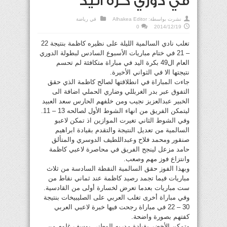
في دوري كرة اليد
نشرت بواسطة:
Alhakea Editor
في
رياضة
0
2014/12/19
تغلب نادي السالمية الليلة على نظيره كاظمة بنتيجة 22
– 21 في ختام مباريات الأسبوع السادس لبطولة الدوري
العام ال49 بكرة اليد في مباراة متكافئة لم تحسم
نتيجتها الا في الثواني الأخيرة.
جاءت المباراة في انطلاقتها لصالح كاظمة الذي حقق
التفوق عبر بدر الغربللي وضاري الحملي اضافة الى
الخبير عبدالعزيز نجيب ومن خلفهم الحارس سعد العبيد
ليتمكن الفريق من انهاء الشوط الأول لصالحه 13 – 11.
وفي الشوط الثاني تغيرت الموازين اذ تمكن لاعبو
السالمية من تعديل النتيجة والتقدم بقيادة ابراهيم
صنقور ومحمد فلاح وعبداللطيف الدوسري والمتألق
حامد مزعل لينجح الفريق في محاصرة لاعبي كاظمة
وانتزاع فوز مهم وصعب.
وبهذا الفوز حقق السالمية النقطة السادسة من ثلاث
مباريات فيما تجمد رصيد كاظمة عند ثماني نقاط من
ست مباريات بعدما تعرض لخسارة أولى من القادسية.
وفي مباراة أخرى تغلب العربي على الصليبيخات بنتيجة
30 – 22 في مباراة رجحت فيها خبرة لاعبي العربي
كفتهم بصورة واضحة.
وتمكن الأخضر بقيادة مدربه الوطني يوسف غلوم من