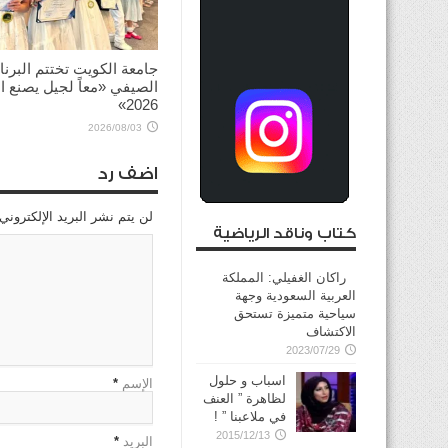
جامعة الكويت تختتم البرنا
الصيفي «معاً لجيل يصنع ال
2026»
2026/08/03
اضف رد
لن يتم نشر البريد الإلكتروني
كتاب وناقد الرياضية
راكان الغفيلي: المملكة
العربية السعودية وجهة
سياحية متميزة تستحق
الاكتشاف
2023/07/29
اسباب و حلول
الإسم
*
لظاهرة ” العنف
في ملاعبنا ” !
2015/12/13
البريد
*