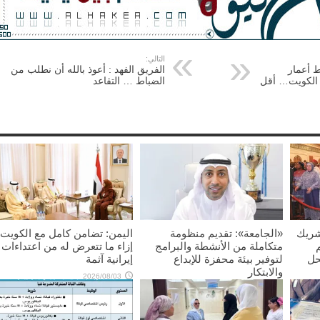
التالي:
ط أعمار
الفريق الفهد : أعوذ بالله أن نطلب من
ي الكويت… أقل
الضباط … التقاعد
شريك
«الجامعة»: تقديم منظومة
اليمن: تضامن كامل مع الكويت
متكاملة من الأنشطة والبرامج
إزاء ما تتعرض له من اعتداءات
حل
لتوفير بيئة محفزة للإبداع
إيرانية آثمة
والابتكار
2026/08/03
2026/08/03