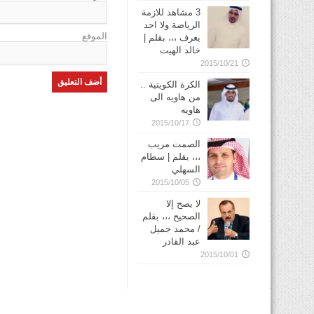
3 مشاهد للازمة
الرياضة ولا احد
الموقع
يعرف ،،، بقلم |
خالد الهيت
2015/10/21
الكرة الكويتية ..
من هاويه الى
هاويه
2015/10/17
الصمت مريب
،،، بقلم | سطام
السهلي
2015/10/05
لا يصح إلا
الصحيح ،،، بقلم
/ محمد جميل
عبد القادر
2015/10/01