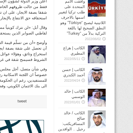
أعلن وزير الدولة لشؤون الإ
وافقت الأمم
المتحدة على
طلب تركيا لتغيير
شققا بصفة الايجار، على ان 
اسمها بالاحرف
استحقاقه حق الانتفاع بالإيجار.
اللاتينية ليصبح “Türkiye” وهو
وقال أبل: «لن نترك كويتياً م
النطق الصحيح لها باللغة
لقاطني الصوابر الذين يستحقو
التركية بدلاً من “Turkey”
2022/06/02
وأوضح «أن من تسلّم قيمة ال
الكاتب | هزاع
أن تحصل على شقة بصفة ايجا
المطيري
2022/05/11
الشروط فسيمنح شقة في غرب ا
الكاتب | حسن
أحمد الكندري
للمستفيدين، رغم ان الحكومة 
2022/04/24
الى بنك الائتمان الكويتي، و
الكاتب | خالد
الوسمي
tweet
2022/01/01
الكاتب / خالد
صالح
المسافريكتب:
رحيل .. الوافدين