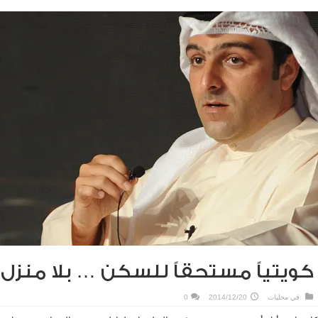
 كويتياً مستحقاً للسكن … بلا منزل
في
محليات
2014/12/20
0