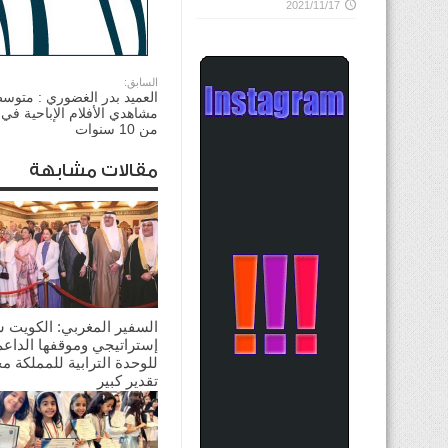
2021/11/17
السابق:
العميد بدر الغضوري : متوس
مشاهدي الأفلام الإباحية ف
من 10 سنوات
مقالات مشابهة
السفير المغربي: الكويت 
إستراتيجي وموقفها الداعم
للوحدة الترابية للمملكة م
تقدير كبير
2026/08/03