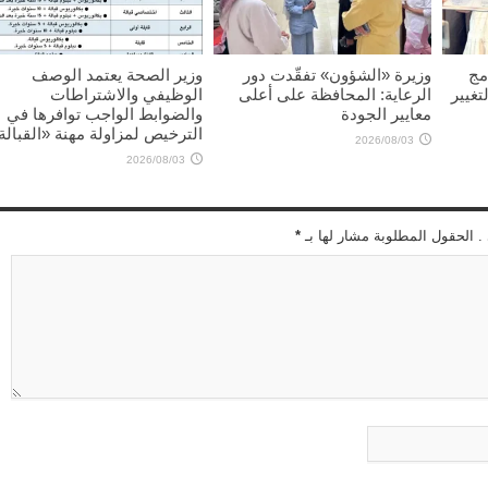
مج
وزيرة «الشؤون» تفقّدت دور
وزير الصحة يعتمد الوصف
تغيير
الرعاية: المحافظة على أعلى
الوظيفي والاشتراطات
معايير الجودة
والضوابط الواجب توافرها في
الترخيص لمزاولة مهنة «القبالة
2026/08/03
2026/08/03
 . الحقول المطلوبة مشار لها بـ
*