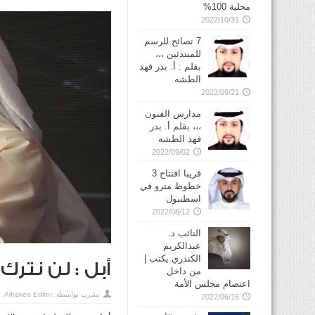
محلية 100%
2022/10/31
7 نصائح للرسم
للمبتدئين ،،،
بقلم : أ. بدر فهد
الطشه
2022/09/21
مدارس الفنون
،،، بقلم أ. بدر
فهد الطشه
2022/09/02
قريبا افتتاح 3
خطوط مترو في
2022/08/12
النائب د.
عبدالكريم
الكندري يكتب |
أبل : لن نترك
من داخل
اعتصام مجلس الأمة
نشرت بواسطة:
Alhakea Editor
2022/06/16