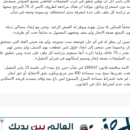
سكان ياسر أبل أن توفير شقق في غرب الصليبخات لقاطني مجمع الصوابر سيشمل
فقط من حالت ظروفهم الخاصة دون استخراج وثائق، مؤكدا ان هناك مراجعة لظروف الاسر الـ 70 المرجح منحها
تتم دراسة كل ملف على حدة لمعرفة مدى استحقاقه، وديمومة وضعه في شأن
ستحقاً للسكن بلا منزل يؤويه ويوفر له العيش الرغيد. ونحن مع إيجاد مساكن بديلة
ن التمتع بصفة الايجار ولم ينتف وضعهم المعمول به سابقاً تحت أي ظرف».
تثمين لن ينظر له في أي حل، فوضعه تمت تسويته، ولم يعد ضمن الفئة التي تستحق
ر، وعموما نحن نسعى إلى ايجاد حلول لمن تقطعت بهم السبل، ولم يتسن لهم
استخراج وثائق، وهؤلاء عوائل تقدر بـ 70 عائلة، وكما ذكرت آنفا سنقوم بدراسة كل ملف على حدة، ومن تنطبق عل
لصليبخات بصفة إيجار وسيتم إسكانهم في فبراير المقبل».
وفي شأن متصل، أجل مجلس الامة مناقشة قانون 1993/47 في شأن «من باع بيته» الى جلسة 13 يناير المقبل،
خصوصاً ان اللجنة الاسكانية رفعت تقريرها بمنح بيت بمساحة 400 متر مربع ويكون بحق الانتفاع، أو حق ايجار
لم تحبذ اشتراط مساحة المنزل الممنوح لمن باع بيته وقام بتسديد قرضه الاسكاني
فضلت عدم اشتراط ذلك في القانون.