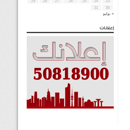
29
28
27
26
25
24
23
31
30
« يوليو
إعلانات