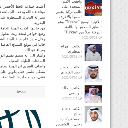
وافقت الأمم
أعلنت جماعة الخط الأخضر ال
المتحدة على
طلب تركيا لتغيير
ميناء عبدالله.ودعت الجماعة ق
اسمها بالاحرف
بسرعة التحرك للسيطرة على ب
اللاتينية ليصبح “Türkiye” وهو
البحرية.
النطق الصحيح لها باللغة
من جانبها، اكدت الهيئة العامة
التركية بدلاً من “Turkey”
وضع حواجز لبقعة زيت بطول 800 متر تقريبا وبعرض ثلاثة امتار على شاطئ ميناء عبدالله
2022/06/02
وقال مدير عام هيئة البيئة لل
حاليا في موقع السياج الفاصل 
الكاتب | هزاع
بميناء عبدالله.
المطيري
وأشار الى أنه سيتم تقييم ال
2022/05/11
الساعات القليلة المقبلة.
واضاف العنزي ان الهيئة تتعا
الكاتب | حسن
بشكل علمي حتى يكونوا على ع
أحمد الكندري
تقني، من مصادرها المختصة.
2022/04/24
الكاتب | خالد
tweet
الوسمي
2022/01/01
الكاتب / خالد
صالح
المسافريكتب:
رحيل .. الوافدين