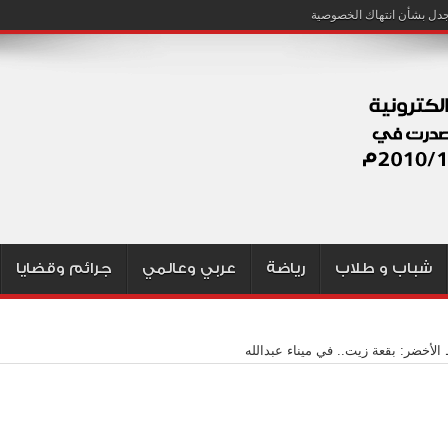
شباب و طلاب
رياضة
عربي وعالمي
جرائم وقضايا
الأخضر: بقعة زيت.. في ميناء عبدالله