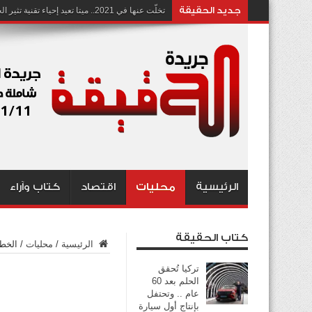
جديد الحقيقة
تخلّت عنها في 2021.. ميتا تعيد إحياء تقنية تثير الجدل بشأن انتهاك الخصوصية
الرئيسية
محليات
اقتصاد
كتاب وآراء
كتاب الحقيقة
الرئيسية
/
محليات
/
الخط 
تركيا تُحقق
الحلم بعد 60
عام .. وتحتفل
بإنتاج أول سيارة