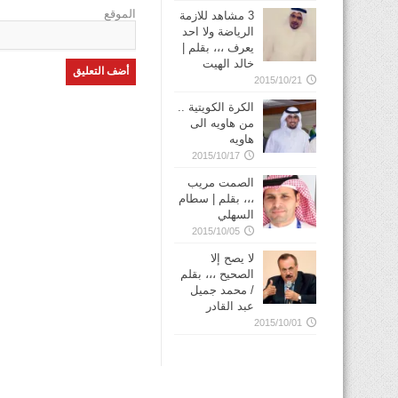
الموقع
3 مشاهد للازمة
الرياضة ولا احد
يعرف ،،، بقلم |
خالد الهيت
2015/10/21
الكرة الكويتية ..
من هاويه الى
هاويه
2015/10/17
الصمت مريب
،،، بقلم | سطام
السهلي
2015/10/05
لا يصح إلا
الصحيح ،،، بقلم
/ محمد جميل
عبد القادر
2015/10/01