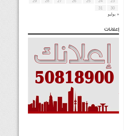
29
28
27
26
25
24
23
31
30
« يوليو
إعلانات