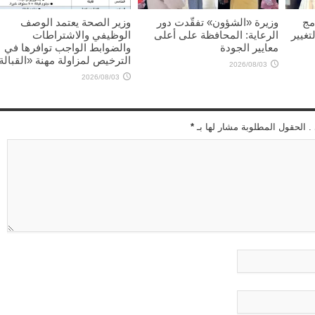
مج
وزيرة «الشؤون» تفقّدت دور
وزير الصحة يعتمد الوصف
تغيير
الرعاية: المحافظة على أعلى
الوظيفي والاشتراطات
معايير الجودة
والضوابط الواجب توافرها في
الترخيص لمزاولة مهنة «القبالة
2026/08/03
2026/08/03
 . الحقول المطلوبة مشار لها بـ
*