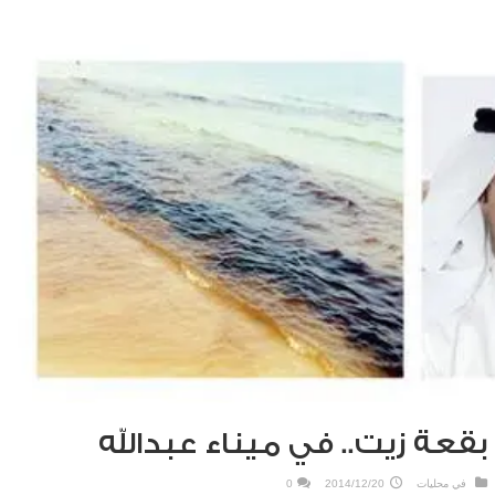
بقعة زيت.. في ميناء عبدالله
في
محليات
2014/12/20
0