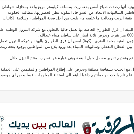
بيئية أنها رصدت صباح أمس بقعة زيت بمساحة كيلومتر مربع واحد بمحازاة شواطئ
اطني الشاليهات الابتعاد عن السواحل الملوثة نظرا لخطورتها، مطالبة الحكومة
قعة الزيت ومعالجة ما خلفته من تلوث من أجل صحة المواطنين وسلامة الكائنات
 للبيئة ان فرق الطوارئ الخاصة بها تعمل حاليا بالتعاون مع شركة البترول الوطنية عل
.
شؤون الفنية محمد العنزي لـ(كونا) امس ان فرق الطوارئ بالهيئة وشركة البترول تعمل
بين القطاع النفطي وشاليهات الميناء بعد ورود بلاغ من المواطنين بوجود بقعة زيت
وضع وتقديم تقرير مفصل حول البقعة وهي عبارة عن تسرب لمنتج الديزل خلال
مل مع الحدث بشفافية مطلقة وتحرص على إطلاع المواطنين والمقيمين على العملية
لم تام بالحدث وطمأنتهم داعيا اياهم الى استقاء المعلومات، فيما يخص اي موضوع