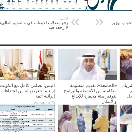
التالي:
جواب لوزير
رفع معدلات الابتعاث في «التعليم العالي»
لا رجعة فيه
شريك
«الجامعة»: تقديم منظومة
اليمن: تضامن كامل مع الكويت
متكاملة من الأنشطة والبرامج
إزاء ما تتعرض له من اعتداءات
حل
لتوفير بيئة محفزة للإبداع
إيرانية آثمة
والابتكار
2026/08/03
2026/08/03