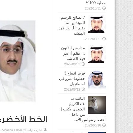
محلية 100%
2022/10/31
7 نصائح للرسم
للمبتدئين ،،،
بقلم : أ. بدر فهد
الطشه
2022/09/21
مدارس الفنون
،،، بقلم أ. بدر
فهد الطشه
2022/09/02
قريبا افتتاح 3
خطوط مترو في
2022/08/12
النائب د.
عبدالكريم
الكندري يكتب |
من داخل
الخط الأخضر: 
اعتصام مجلس الأمة
2022/06/16
نشرت بواسطة:
Alhakea Editor