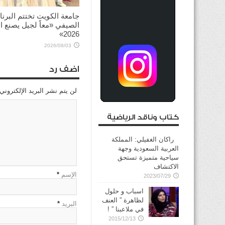
جامعة الكويت تختتم البرنا
الصيفي «معاً لجيل يصنع ال
2026»
2026/08/03
اضف رد
لن يتم نشر البريد الإلكتروني
كتاب وناقد الرياضية
راكان الغفيلي: المملكة
العربية السعودية وجهة
سياحية متميزة تستحق
الاكتشاف
الإسم
*
2023/07/29
اسباب و حلول
لظاهرة ” العنف
البريد
*
في ملاعبنا ” !
2015/12/13