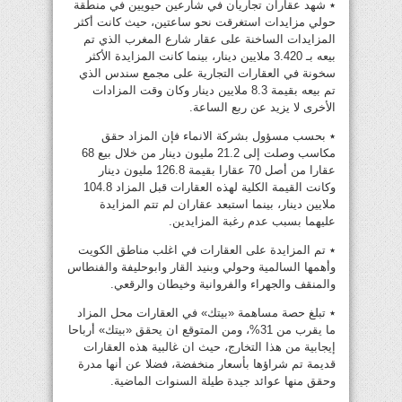
٭ شهد عقاران تجاريان في شارعين حيويين في منطقة
حولي مزايدات استغرقت نحو ساعتين، حيث كانت أكثر
المزايدات الساخنة على عقار شارع المغرب الذي تم
بيعه بـ 3.420 ملايين دينار، بينما كانت المزايدة الأكثر
سخونة في العقارات التجارية على مجمع سندس الذي
تم بيعه بقيمة 8.3 ملايين دينار وكان وقت المزادات
الأخرى لا يزيد عن ربع الساعة.
٭ بحسب مسؤول بشركة الانماء فإن المزاد حقق
مكاسب وصلت إلى 21.2 مليون دينار من خلال بيع 68
عقارا من أصل 70 عقارا بقيمة 126.8 مليون دينار
وكانت القيمة الكلية لهذه العقارات قبل المزاد 104.8
ملايين دينار، بينما استبعد عقاران لم تتم المزايدة
عليهما بسبب عدم رغبة المزايدين.
٭ تم المزايدة على العقارات في اغلب مناطق الكويت
وأهمها السالمية وحولي وبنيد القار وابوحليفة والفنطاس
والمنقف والجهراء والفروانية وخيطان والرقعي.
٭ تبلغ حصة مساهمة «بيتك» في العقارات محل المزاد
ما يقرب من 31%، ومن المتوقع ان يحقق «بيتك» أرباحا
إيجابية من هذا التخارج، حيث ان غالبية هذه العقارات
قديمة تم شراؤها بأسعار منخفضة، فضلا عن أنها مدرة
وحقق منها عوائد جيدة طيلة السنوات الماضية.