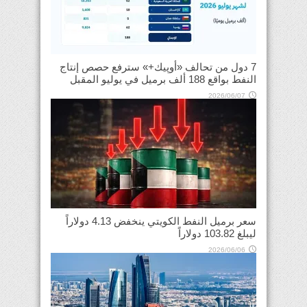
7 دول من تحالف «أوپيك+» سترفع حصص إنتاج
النفط بواقع 188 ألف برميل في يوليو المقبل
2026/06/07
سعر برميل النفط الكويتي ينخفض 4.13 دولاراً
ليبلغ 103.82 دولاراً
2026/06/06