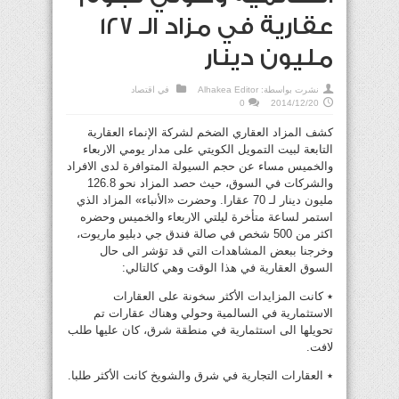
عقارية في مزاد الـ 127
مليون دينار
نشرت بواسطة:
Alhakea Editor
في
اقتصاد
0
2014/12/20
كشف المزاد العقاري الضخم لشركة الإنماء العقارية
التابعة لبيت التمويل الكويتي على مدار يومي الاربعاء
والخميس مساء عن حجم السيولة المتوافرة لدى الافراد
والشركات في السوق، حيث حصد المزاد نحو 126.8
مليون دينار لـ 70 عقارا. وحضرت «الأنباء» المزاد الذي
استمر لساعة متأخرة ليلتي الاربعاء والخميس وحضره
اكثر من 500 شخص في صالة فندق جي دبليو ماريوت،
وخرجنا ببعض المشاهدات التي قد تؤشر الى حال
السوق العقارية في هذا الوقت وهي كالتالي:
٭ كانت المزايدات الأكثر سخونة على العقارات
الاستثمارية في السالمية وحولي وهناك عقارات تم
تحويلها الى استثمارية في منطقة شرق، كان عليها طلب
لافت.
٭ العقارات التجارية في شرق والشويخ كانت الأكثر طلبا.