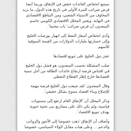
سيتبع انخفاض العائدات خفض في الإنفاق، وربما أيضا
فرض ضرائب للمرة الأولى في تاريخ هذه الدول، ما يزيد
المخاوف من الاستياء الشعبي، ومن التباطؤ الاقتصادي
في النهاية. ويعتبر المحلل الاقتصادي الكويتي جاسم
السعدون أن فرض ضرائب’ بات محتما’.
وأدى انخفاض أسعار النفط إلى انهيار بورصات الخليج
وإلى خسارتها مليارات الدولارات من القيمة السوقية
للأسهم.
عجز دول الخليج على تنويع اقتصادها
صلب المشكلة بحسب السعدون، هو فشل دول الخليج
في اقتناص فرصة ارتفاع عائدات الطاقة من أجل تنمية
اقتصادها خارج إطار القطاع النفطي.
وقال السعدون ‘لقد ضيعت دول الخليج فرصة مهمة
للإصلاح وبناء اقتصاد متنوع بشكل حقيقي’.
وذكر المحلل أن ‘الإنفاق العام ارتفع إلى مستويات
قياسية، ولم يكن ذلك على مشاريع بنى تحتية حيوية
بهدف تنويع الاقتصاد’.
وأضاف أن الإنفاق ‘ذهب خصوصا إلى الأجور والرواتب
والدعم … وعلى هبات مقابل الولاء السياسي، خصوصا