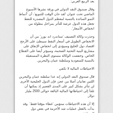
بعد الربيع العربي’.
وقال صندوق النقد الدولي في ورقة نشرها الأسبوع
الماضي تحت عنوان ‘لقد حان الوقت للتنويع’، أن ‘أنماط
النمو السائدة بالنسبة لمعظم الدول المصدرة للنفط
تجعل هذه الدول عرضة للتأثر بمراحل مطولة من
انخفاض الأسعار’.
وحذرت وكالة التصنيف ‘ستاندرد اند بورز’ من أن
الانخفاض الطويل في أسعار النفط سيبطئ على الأرجح
اقتصاد دول الخليج وسيؤدي إلى انخفاض الإنفاق على
مشاريع البنية التحتية الضخمة، وسيؤثر أيضا على القطاع
الخاص. وخفضت الوكالة مستوى النظرة المستقبلة
بالنسبة للسعودية وسلطنة عمان والبحرين.
الاحتياطات المالية لا تكفي
قال صندوق النقد الدولي إنه عدا سلطنة عمان والبحرين
اللتين تعانيان أصلا من عجز، فإن الدول الخليجية الأخرى
لن تتأثر بشكل كبير على المدى القصير إذ يمكنها أن
تلجأ إلى احتياطاتها المالية البالغة حوالى 2500 مليار
دولار.
إلا أن هذه الاحتياطات ستؤمن ‘غطاء مؤقتا فقط’. وقد
بدأت بالفعل عمليات شد الأحزمة في بعض دول