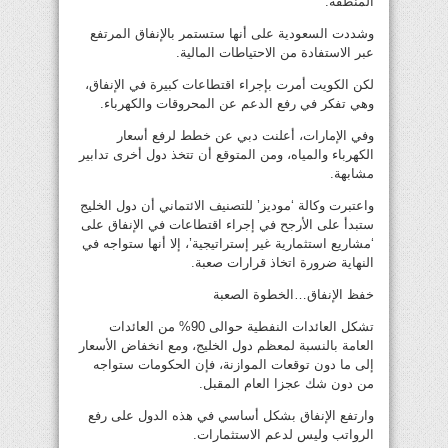
المنطقة.
وشددت السعودية على أنها ستستمر بالإنفاق المرتفع
عبر الاستفادة من الاحتياطات المالية.
لكن الكويت أمرت بإجراء اقتطاعات كبيرة في الإنفاق،
وهي تفكر في رفع الدعم عن المحروقات والكهرباء.
وفي الإمارات، أعلنت دبي عن خطط لرفع أسعار
الكهرباء والمياه، ومن المتوقع أن تتخذ دول أخرى تدابير
مشابهة.
واعتبرت وكالة ‘موديز’ للتصنيف الائتماني أن دول الخليج
ستبدأ على الأرجح في إجراء اقتطاعات في الإنفاق على
‘مشاريع استثمارية غير إستراتيجية’، إلا أنها ستواجه في
النهاية ضرورة اتخاذ قرارات صعبة.
خفظ الإنفاق…الخطوة الصعبة
تشكل العائدات النفطية حوالى 90% من العائدات
العامة بالنسبة لمعظم دول الخليج، ومع انخفاض الأسعار
إلى ما دون توقعات الموازنة، فإن الحكومات ستواجه
من دون شك عجزا العام المقبل.
وارتفع الإنفاق بشكل أساسي في هذه الدول على رفع
الرواتب وليس لدعم الاستثمارات.