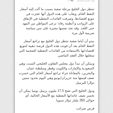
0
2014/12/20
تنتظر دول الخليج مرحلة صعبة بسبب ما آلت إليه أسعار
النفط الخام. ويعاب على هذه الدول أنها عجزت في
تنويع اقتصادها، وصرفت العائدات النفطية في الإنفاق
على الرواتب و’أنظمة رفاه’ ترعى المواطن من المهد
حتى اللحد. وقد تجد نفسها مجبرة على سن سياسة
ضريبية لأول مرة.
يبدو أن أياما صعبة تنتظر دول الخليج مع تراجع أسعار
النفط الخام بعد أن فوتت هذه الدول فرصة ذهبية لتنويع
اقتصاداتها بالاستفادة من العائدات النفطية الضخمة التي
سجلتها خلال العقد الماضي.
ويمكن أن تبدأ دول مجلس التعاون الخليجي الست، وهي
السعودية والإمارات والكويت وقطر وسلطنة عمان
والبحرين، بالمعاناة جراء تراجع أسعار الخام التي خسرت
نصف قيمتها منذ حزيران/يونيو وهي اليوم بحدود ستين
دولارا للبرميل.
ودول الخليج التي تضخ 17,5 مليون برميل يوميا يمكن أن
تخسر نصف عائداتها النفطية مع الأسعار الحالية، أي
حوالى 350 مليار دولار سنويا.
فرض ضرائب