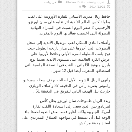
نشرت بواسطة:
Alhakea Editor
في
رياضة
0
2014/12/21
حافظ ريال مدريد الأسباني للقارة الأوروبية على لقب
بطولة كأس العالم للأندية اثر تغلبه على سان لورنزو
الأرجنتيني 2-صفر اليوم السبت في المباراة النهائية
للبطولة التي اختتمت فعالياتها اليوم بالمغرب.
وأضاف النادي الملكي لقب مونديال الأندية إلى سجل
البطولات التي أحرزها على مدار تاريخه الطويل حيث
توج بلقب البطولة للمرة الأولى وحافظ لأوروبا على
عرش الكرة العالمية على مستوى الأندية بعدما توج
بايرن ميونيخ الألماني باللقب في النسخة الماضية التي
استضافها المغرب أيضا قبل 12 شهرا.
وأنهى الريال الشوط الأول لصالحه بهدف سجله سيرخيو
راموس بضربة رأس في الدقيقة 37 وأضاف الويلزي
جاريث بيل الهدف الثاني للفريق في الدقيقة 51 .
وبدد الريال طموحات سان لورنزو بطل كأس
ليبرتادوريس الذي سعى إلى استعادة اللقب لقارة
أمريكا الجنوبية ولكنه أظهر فقط بعض الندية لحفظ ماء
الوجه قبل أن يسقط في مواجهة العملاق المدريدي على
استاد مدينة مراكش.