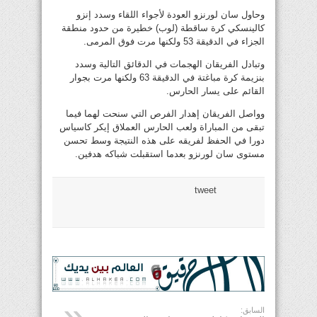
وحاول سان لورنزو العودة لأجواء اللقاء وسدد إنزو
كالينسكي كرة ساقطة (لوب) خطيرة من حدود منطقة
الجزاء في الدقيقة 53 ولكنها مرت فوق المرمى.
وتبادل الفريقان الهجمات في الدقائق التالية وسدد
بنزيمة كرة مباغتة في الدقيقة 63 ولكنها مرت بجوار
القائم على يسار الحارس.
وواصل الفريقان إهدار الفرص التي سنحت لهما فيما
تبقى من المباراة ولعب الحارس العملاق إيكر كاسياس
دورا في الحفظ لفريقه على هذه النتيجة وسط تحسن
مستوى سان لورنزو بعدما استقبلت شباكه هدفين.
tweet
السابق: