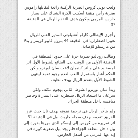
ولعب توني كروس الضربة الركنية رائعة ليقابلها راموس
بضربة رأس متقنة أسكنت الكرة الشباك على يسار
حارس المرمى ويكون هدف التقدم للريال في الدقيقة
37 .
وأجرى الإيطالي كارلو أنشيلوتي المدير الفني للريال
تغييرا اضطراريا في الدقيقة 44 بنزول فابيو كوينتراو بدلا
من مارسيلو للإصابة.
وطالب رونالدو بضربة حرة على حدود المنطقة في
الدقيقة الأولى من الوقت بدل الضائع للشوط الأول اثر
لمسة يد على والتر كينيمان لاعب سان لورنزو ولكن
الحكم أشار باستمرار اللعب لعدم وجود تعمد لينتهي
الشوط الأول بتقدم الريال بهدف نظيف.
وبدأ سان لورنزو الشوط الثاني بهجوم مكثف ولكن
سرعان ما استعاد الريال سيطرته على المباراة وحاصر
منافسه داخل منطقة الجزاء.
ولم يتأخر الريال في ترجمة تفوقه بهدف ثان حيث عزز
الفريق تقدمه بهدف سجله جاريث بيل في الدقيقة 51
اثر تمريرة من كروس إلى إيسكو الذي مررها بدوره إلى
بيل داخل منطقة الجزاء فلم يجد بيل صعوبة كبيرة في
إيداعها المرمى من أسفل الحارس.