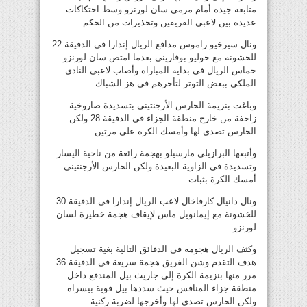
متابعة جيدة أمام مرمى سان لورنزو وسط احتكاكات
عديدة بين لاعبي الفريقين وتحذيرات من الحكم.
ونال سيرخيو راموس مدافع الريال إنذارا في الدقيقة 22
للخشونة مع خوليو بوفاريني بعدما امتص سان لورنزو
حماس الريال في بداية المباراة وأصاب لاعبي النادي
الملكي ببعض التوتر لتأخرهم في هز الشباك.
وباغت بنزيمة الحارس الأرجنتيني بتسديدة صاروخية
زاحفة من خارج منطقة الجزاء في الدقيقة 28 ولكن
الحارس تصدى لها وأمسك الكرة على مرتين.
وأتبعها البرازيلي مارسيلو بهجمة رائعة من ناحية اليسار
وتسديدة في الزاوية البعيدة ولكن الحارس الأرجنتيني
أمسك الكرة بثبات.
ونال دانيال كارفاخال لاعب الريال إنذارا في الدقيقة 30
للخشونة مع إيمانويل ماس لإيقاف هجمة خطيرة لسان
لورنزو.
وكثف الريال هجومه في الدقائق التالية بغية تسجيل
هدف التقدم وشن الفريق هجمة سريعة في الدقيقة 36
مرر منها بنزيمة الكرة إلى جاريث بيل المندفع داخل
منطقة جزاء المنافس حيث سددها بيل قوية بيسراه
ولكن الحارس تصدى لها وأخرجها لضربة ركنية.