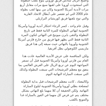
وأصبح الريال سادس فريق أوروبي يتوج بلقب البطولة
التي استحوذت أوروبا على لقبها سبع مرات مقابل أربع
مرات لأندية أمريكا الجنوبية وكان من بينها لقب بطولة
عام 2000 التي لم تقتصر على أبطال الاتحاد القارية
والتي توج بلقبها فريق كورينثيانز البرازيلي.
وقبل عام واحد ، كسر الرجاء احتكار أندية أوروبا وأمريكا
الجنوبية لنهائي البطولة للمرة الثانية فقط في تاريخ
البطولة والتقى بايرن ميونيخ في النهائي لتكون المرة
الثانية فقط التي يظهر فيها فريق من خارج قارتي أمريكا
الجنوبية وأوروبا بالنهائي حيث سبقه إلى هذا فريق
مازيمبي الكونغولي بطل أفريقيا.
ولكن المنافسة على عرش الأندية العالمية عادت هذا
العام بين قارتي أوروبا وأمريكا الجنوبية قبل أن تسفر
المواجهة اليوم عن تربع الريال على العرش العالمي بما
يتفق مع معظم الترشيحات التي سبقت البطولة وكذلك
التي سبقت المباراة النهائية اليوم.
وكالمعتاد ، كانت معظم الترشيحات قبل بداية البطولة
لمصلحة بطلي أوروبا وأمريكا الجنوبية لبلوغ المباراة
النهائية. ولكن الحقيقة أن كلا منهما بلغ النهائي بشكل
مختلف ينم عن فرص كل منهما في الفوز بالمباراة غدا
والتتويج باللقب.