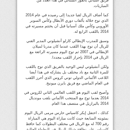
فريق أسباني بالفوز المتتالي في هذا العدد من
المباريات.
كما أضاف الريال لقبا جديدا إلى رصيده في عام 2014
الذي توج خلاله بألقاب دوري الأبطال وكأس السوبر
الأوروبي وكأس ملك أسبانيا قبل أن يختتم مسيرته في
2014 باللقب الرابع له.
وسبق للمدرب الإيطالي كارلو أنشيلوتي المدير الفني
للريال أن توج بهذا اللقب عندما كان مدربا لميلان
الإيطالي في 2007 ثم توج اليوم مسيرته الرائعة مع
الريال في 2014 بإحراز اللقب مجددا.
ولكن أنشيلوتي ليس الوحيد بالفريق الذي توج باللقب
للمرة الثانية مع ناد مختلف بل يشاركه في هذا أيضا
اللاعب الألماني الدولي توني كروس الذي أحرز اللقب
في العام الماضي مع فريق بايرن ميونيخ.
وأصبح لقب اليوم هو اللقب العالمي الثاني لكروس في
2014 بعدما توج مع المنتخب الألماني بلقب مونديال
2014 بالبرازيل في منتصف هذا العام.
كذلك ، احتفل إيكر كاسياس حارس مرمى الريال اليوم
بمئويته السابعة حيث كانت مباراة اليوم هي المباراة
رقم 700 له مع الريال في مختلف البطولات كما حافظ
كاسياس على نظافة شباك الريال في البطولة الحالية.