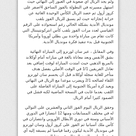
ولم يجد الريال أي صعوبة في العبور إلى النهائي حيث
استهل مسيرته في البطولة بالفوز الساحق 4/صفر على
كروز آزول ثم حصد الريال الكأس الوحيدة الغائبة عن
خزانة إنجازاته حيث لم يسبق للريال الفوز بلقب
مونديال الأندية بشكله الحالي رغم استحواذه على الرقم
القياسي لعدد مرات الفوز بلقب كأس انتركونتيننتال التي
كانت تقام من مباراة واحدة بين بطلي أوروبا وأمريكا
الجنوبية قبل بدء تنفيذ فكرة مونديال الأندية.
وفي المقابل ، عبر سان لورنزو إلى المباراة النهائية
بشق الأنفس وبعد معاناة بالغة في مباراته أمام أوكلاند
بالمربع الذهبي حيث امتدت المباراة لوقت إضافي بعد
تعادل الفريقين 1/1 في الوقت الأصلي بفضل هدف
متأخر للغاية سجله أوكلاند قبل أن يحسم سان لورنزو
اللقاء لصالحه 2/1 ويضرب موعدا مع الريال في النهائي
ويعيد كرة أمريكا الجنوبية إلى المباراة الفاصلة على
اللقب بعدما غابت في النسخة الماضية لكنه فشل في
الصمود كثيرا أمام الريال.
وحقق الريال اليوم الفوز الثاني والعشرين على التوالي
له في مختلف المسابقات ومنها 12 انتصارا في الدوري
الأسباني وستة في دوري الأبطال الأوروبي وانتصاران في
كأس ملك أسبانيا ثم الفوز على كروز آزول وسان لورنزو
في مونديال الأندية ليكون رقما قياسيا لم يسبقه إليه أي