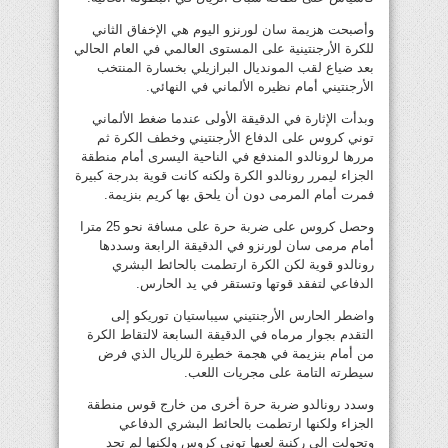
وأصبحت هزيمة سان لورنزو اليوم هي الإخفاق الثاني
للكرة الأرجنتينية على المستوى العالمي في العام الحالي
بعد ضياع لقب المونديال البرازيلي بخسارة المنتخب
الأرجنتيني أمام نظيره الألماني في النهائي.
وبدأت الإثارة في الدقيقة الأولى عندما ضغط الألماني
توني كروس على الدفاع الأرجنتيني وخطف الكرة ثم
مررها لرونالدو المندفع في الناحية اليسرى أمام منطقة
الجزاء ليمرر رونالدو الكرة ولكنه كانت قوية بدرجة كبيرة
فمرت أمام المرمى دون أن يلحق بها كريم بنزيمة.
وحصل كروس على ضربة حرة على مسافة نحو 25 مترا
أمام مرمى سان لورنزو في الدقيقة الرابعة وسددها
رونالدو قوية لكن الكرة ارتطمت بالحائط البشري
الدفاعي لتفقد قوتها وتستقر في يد الحارس.
واضطر الحارس الأرجنتيني سيباستيان توريكو إلى
التقدم بجوار مرماه في الدقيقة السابعة لالتقاط الكرة
من أمام بنزيمة في هجمة خطيرة للريال الذي فرض
سيطرته التامة على مجريات اللعب.
وسدد رونالدو ضربة حرة أخرى من خارج قوس منطقة
الجزاء ولكنها ارتطمت بالحائط البشري الدفاعي
وتحولت إلى ركنية لعبها توني كروس ولكنها لم تجد