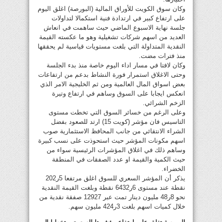
وكان سوق الكويت للأوراق المالية (البورصة) اغلق اليوم
على ارتفاع كبير في ارتدادة فنية استكمالا لتداولات
جلسة نهاية الاسبوع الماضي حيث ساهمت في انعاش
العديد من اسهم شركات تشغيلية وهو ما عكسته القيمة
النقدية المتداولة التي بلغت مستويات قياسية لم يحققها
منذ فترات مضت.
وكان لافتا في مسار اداء اليوم خاصة منذ بدء الجلسة
وحتى الاغلاق استمرار فورة النشاط بدعم من ارتفاعات
بعض اسواق المال العالمية ومن ثم الخليجية الامر الذي
انعكس ايجابا على السوق وساهم في ارتفاع وتيرة
الزخم الشرائي.
وعلى الرغم من خسائر السوق التي تخطت مستوى
التاسيس فان مؤشر (كويت 15) ارتد للصعود بفضل
الشراء الانتقائي من جانب المحافظ الاستثمارية صوب
اسهم مكونات المؤشر حيث استحوذت على نسب كبيرة
وساهم ذلك في اغلاق المؤشرات الرئيسية سواء من
حيث الكمية والقيمة او عدد الصفقات في المنطقة
الخضراء.
يذكر أن المؤشر السعري للسوق اغلق مرتفعا 5ر202
نقطة عند مستوى 6ر6432 نقطة وبلغت القيمة النقدية
نحو 8ر48 مليون دينار تمت عبر 12927 صفقة نقدية من
خلال كميات اسهم بلغت 3ر424 مليون سهم.