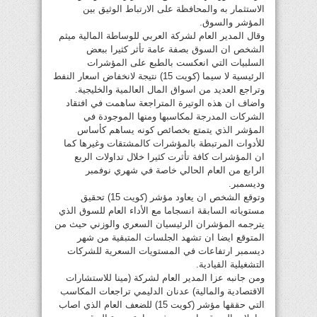
الاستثمار به والمحافظة على الارتباط الوثيق بين
المؤشر والسوق.
وقال المدير العام لشركة العربي للوساطة المالية ميثم
الشخص ان السوق بصفة عامة تأثر كثيرا ببعض
السلبيات التي انعكست بالطبع على المؤشرات
الرئيسية لا سيما (كويت 15) نتيجة لانخفاض اسعار النفط
وتراجع العديد من اسواق المال العالمية والخليجية.
واضاف ان هذه الوتيرة المتراجعة ساهمت في افتقاد
الشركات المدرجة لمكاسبها ومنها الموجودة في
المؤشر الذي يتمتع بخصائص كونه يساهم كأساس
للأدوات المرتبطة بالمؤشرات كالمشتقات وغيرها كما
ان المؤشرات كافة تأثرت كثيرا خلال تداولات الربع
الرابع من العام الحالي خاصة في شهري نوفمبر
وديسمبر.
وتوقع الشخص ان يعاود مؤشر (كويت 15) تحقيق
مستوياته السابقة انسجاما مع الأداء العام للسوق الذي
يترجمه المؤشران الرئيسيان السعري والوزني حيث من
المتوقع ايضا ان تشهد الجلسات المتبقية من شهر
ديسمبر ارتفاعات في المستويات السعرية للشركات
التشغيلية القيادية.
ومن جانبه عزا المدير العام لشركة (مينا للاستشارات
الاقتصادية والمالية) عدنان الدليمي تراجعات المكاسب
التي حققها مؤشر (كويت 15) للضعف العام الذي اصاب