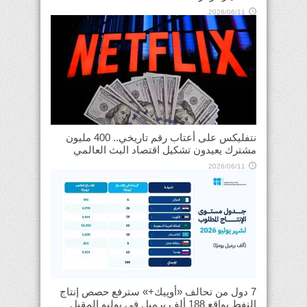
2026/06/11
نتفليكس على أعتاب رقم تاريخي.. 400 مليون
مشترك يعيدون تشكيل اقتصاد البث العالمي
2026/06/11
7 دول من تحالف «أوپيك+» سترفع حصص إنتاج
النفط بواقع 188 ألف برميل في يوليو المقبل