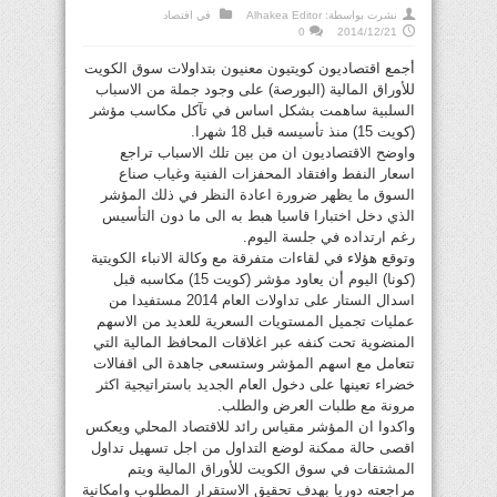
نشرت بواسطة:
Alhakea Editor
في
اقتصاد
0
2014/12/21
أجمع اقتصاديون كويتيون معنيون بتداولات سوق الكويت
للأوراق المالية (البورصة) على وجود جملة من الاسباب
السلبية ساهمت بشكل اساس في تآكل مكاسب مؤشر
(كويت 15) منذ تأسيسه قبل 18 شهرا.
واوضح الاقتصاديون ان من بين تلك الاسباب تراجع
اسعار النفط وافتقاد المحفزات الفنية وغياب صناع
السوق ما يظهر ضرورة اعادة النظر في ذلك المؤشر
الذي دخل اختبارا قاسيا هبط به الى ما دون التأسيس
رغم ارتداده في جلسة اليوم.
وتوقع هؤلاء في لقاءات متفرقة مع وكالة الانباء الكويتية
(كونا) اليوم أن يعاود مؤشر (كويت 15) مكاسبه قبل
اسدال الستار على تداولات العام 2014 مستفيدا من
عمليات تجميل المستويات السعرية للعديد من الاسهم
المنضوية تحت كنفه عبر اغلاقات المحافظ المالية التي
تتعامل مع اسهم المؤشر وستسعى جاهدة الى اقفالات
خضراء تعينها على دخول العام الجديد باستراتيجية اكثر
مرونة مع طلبات العرض والطلب.
واكدوا ان المؤشر مقياس رائد للاقتصاد المحلي ويعكس
اقصى حالة ممكنة لوضع التداول من اجل تسهيل تداول
المشتقات في سوق الكويت للأوراق المالية ويتم
مراجعته دوريا بهدف تحقيق الاستقرار المطلوب وامكانية