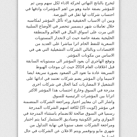
لتخرج بالناتج النهائي لحركة الاداء لكل سهم ومن ثم
للمؤشر بصفة عامة وهو من اهم المؤشرات وادقها في
احتساب شركات لها ثقل في البورصة.
وبين ان الاسباب الحقيقية وراء تآكل المؤشر لمكاسبه
خلال تعاملات شهر ديسمبر تنحصر في الأوضاع السلبية
التي مرت على اسواق المال في العالم والمنطقة
الخليجية بصفة خاصة حيث ان لانحدار المستويات
السعرية للنفط الخام اثرا مباشرا على العديد من
الاقتصادات وبالتالي الشركات التشغيلية التي هي في
الاساس من مكونات المؤشر.
وتوقع الهاجري أن يعود المؤشر الى مستوياته السابقة
قبل اغلاقات العام 2014 حيث ان موجات الهبوط
السريعة عادة ما تعود الى الصعود بصورة سريعة ايضا
لاسيما وان المؤشر يضم شركات تعتمد في ادائها على
التشغيل لا المضاربات كما الحال في شركات اخرى
مدرجة في السوق وخارج احتساب هذا المؤشر الاكثر
اتزانا بين المؤشرات الرئيسية للسوق.
واشار الى ان معايير اختيار ومراجعة الشركات المتضمنة
في مؤشر (كويت 15) لكافة اسهم الشركات المدرجة
رسميا في السوق صالحة للانضمام باستثناء المدرجة في
الموازي وغير الكويتية وصناديق الاستثمار كما يتم اختيار
ومراجعة الشركات نصف سنويا في نهاية التداول من
شهري مايو ونوفمبر ويتم الاعلان عن الشركات في حال
اختيارها.