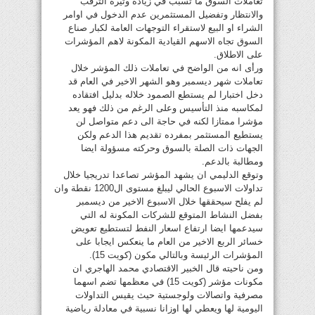
تعاملات السوق ما تسبب في زيادة وتيرة الترقب
والانتظار وتفضيل المستثمرين عدم الدخول في اوامر
الشراء او البيع لاستقراء التوجهات العامة لكبار صناع
السوق تجاه الاسهم القيادية المكونة لاهم المؤشرات
على الاطلاق.
ورأى انه من الواضح في تعاملات ذلك المؤشر خلال
تعاملات شهر ديسمبر وهو الشهر الاخير في العام قد
دخل اختبارا لم يستطع الصمود خلاله بدليل افتقاده
لمكاسبه منذ التأسيس وعلى الرغم من ذلك فهو يعد
مؤشرا ممتازا لكنه في حاجة الى دعم متواصل لن
يستطيع المستثمر بمفرده تقديم هذا الدعم ولكن
الجهات ذات الصلة بالسوق وحركته مسؤولة ايضا
ومطالبة بالدعم.
وتوقع الدليمي ان يشهد المؤشر تصاعدا تدريجيا خلال
تداولات الاسبوع الحالي ليبلغ مستوى ال1200 نقطة وان
لم يفلح سيحققها خلال الاسبوع الاخير من ديسمبر
بفضل النشاط المتوقع للشركات المكونة له التي
سيدعمها ايضا ارتفاع اسعار النفط لتستطيع تعويض
خسائر الربع الاخير من العام ما ينعكس ايجابا على
المؤشرات الرئيسة وبالتالي مكون (كويت 15).
ومن ناحيته قال الخبير الاقتصادي محمد الهاجري ان
مكونات مؤشر (كويت 15) في معظمها تضم اسهما
مصرفية واتصالات ولوجستية حيث يقيس التداولات
اليومية لها ويعطي لها اوزانا نسبية في معادلة رياضية