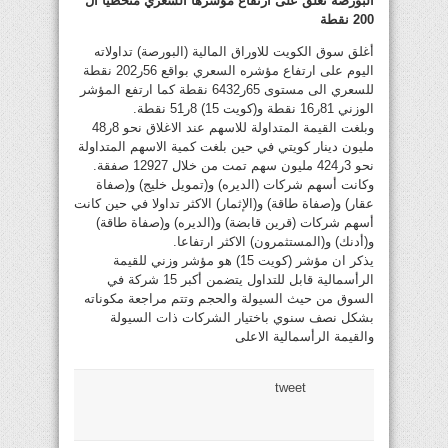
البورصة تغلق على ارتفاع مؤشرها السعري متخطيا ال
200 نقطة
أغلق سوق الكويت للاوراق المالية (البورصة) تداولاته
اليوم على ارتفاع مؤشره السعري بواقع 56ر202 نقطة
للسعري الى مستوى 65ر6432 نقطة كما ارتفع المؤشر
الوزني 81ر16 نقطة و(كويت 15) 8ر51 نقطة.
وبلغت القيمة المتداولة للاسهم عند الاغلاق نحو 8ر48
مليون دينار كويتي في حين بلغت كمية الاسهم المتداولة
نحو 3ر424 مليون سهم تمت من خلال 12927 صفقة.
وكانت أسهم شركات (الديره) و(تمويل خليج) و(صفاة
عقار) و(صفاة طاقة) و(الإثمار) الاكثر تداولا في حين كانت
أسهم شركات (قرين قابضة) و(الديره) و(صفاة طاقة)
و(أدنك) و(المستثمرون) الاكثر ارتفاعا.
يذكر ان مؤشر (كويت 15) هو مؤشر وزني للقيمة
الرأسمالية قابل للتداول يتضمن أكبر 15 شركة في
السوق من حيث السيولة والحجم وتتم مراجعة مكوناته
بشكل نصف سنوي باختيار الشركات ذات السيولة
والقيمة الرأسمالية الاعلى
tweet